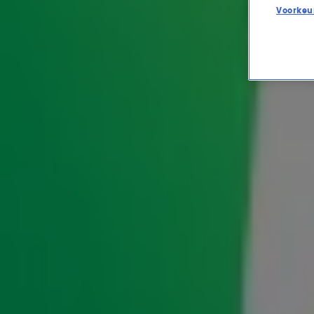
Voorkeu
Thomas van Groningen re
de Mol: 'Jammer'
ENTERTAINMENT
18 mei 2026, 14:17
Johnny de Mol presenteert dit jaar De Oranjezomer. D
van Groningen, die vorige zomer de presentatieklus v
rekening nam. In de ochtendshow met
Gordon & Frouk