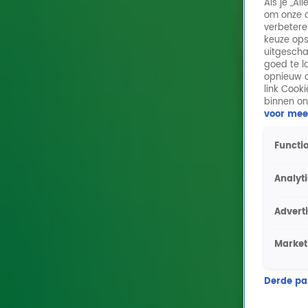
Als je „A
om onze a
verbetere
keuze ops
uitgescha
goed te l
opnieuw o
link Cook
binnen on
voor mee
Functio
Analyt
Advert
Market
Derde part