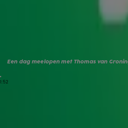
nieuws.
Een dag meelopen bij Nieuws van de Dag
Thomas van Groningen biedt ook nog iets speciaals aan v
scherpste duiders, pittigste discussies en laatste nieuws 
héél dichtbij meemaken! Je kunt namelijk een dagje mee
van het tv-programma. Heb je altijd al willen hoe het er
iets voor jou.
Een dag meelopen met Thomas van Groning
Veiling Radio 10 op VakantieVeilingen voor A
1:52
Radio 10 en
VakantieVeilingen
slaan de handen ineen om in
Via vakantieveilingen.nl worden bijzondere items geveild
aan Alpe d’HuZes. De veiling vind je op
deze pagina
.
Wil je zelf een item aandragen voor de veiling? Mail ons 
samen naar de mogelijkheden.