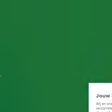
Home
Acties
Radio 10 zenders
Radioshows
DJ's
Hitlijsten
Radio luiste
Volg Radio 10
Zoeken
Home
Online Radio Luisteren
Acties
Shows
Alle zenders
Jouw 
Wij en on
verzamele