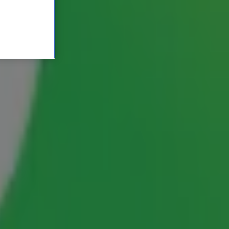
ranjezomer door Johnny