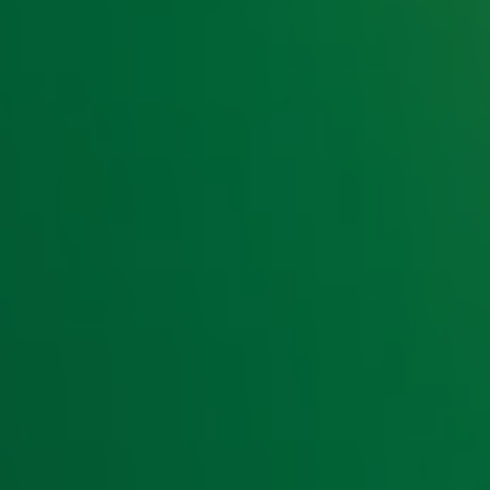
e hoogte van het laatste Radio 10-nieuws.
t laatste nieuws en aanbiedingen die wijzelf of in samenwe
klaring
.