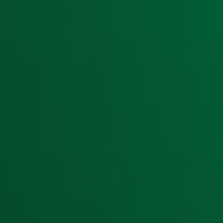
Ontvang onze nieuwsbrief
Meld je aan voor de nieuwsbrief van Radio 10 en blijf op d
Aanmelden
Meld je aan voor onze wekelijkse nieuwsbrief met daarin he
moment afmelden. Zie voor meer informatie de
privacyver
Snel naar
Home
Radiofrequenties Radio 10
Hitlijsten
Radio 10 DJ's
Radio 10 zenders
Livemuziek
Acties
Luisteren naar Radio 10
Voorwaarden
Privacyverklaring
Gebruiksvoorwaarden