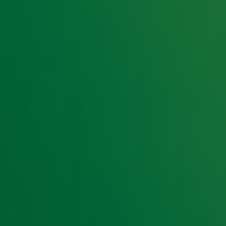
bedrag op met Alpe d'Huzes veilingitem!
tems zijn onvergetelijk voor de kids!
or veiling Alpe d'HuZes