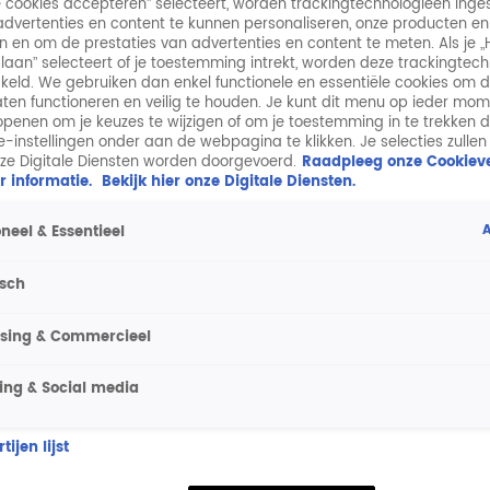
lle cookies accepteren” selecteert, worden trackingtechnologieën ing
dvertenties en content te kunnen personaliseren, onze producten en
n en om de prestaties van advertenties en content te meten. Als je „
laan” selecteert of je toestemming intrekt, worden deze trackingtec
keld. We gebruiken dan enkel functionele en essentiële cookies om 
aten functioneren en veilig te houden. Je kunt dit menu op ieder mo
penen om je keuzes te wijzigen of om je toestemming in te trekken 
ie-instellingen onder aan de webpagina te klikken. Je selecties zullen
ze Digitale Diensten worden doorgevoerd.
Raadpleeg onze Cookieve
r informatie.
Bekijk hier onze Digitale Diensten.
A
neel & Essentieel
isch
ising & Commercieel
ing & Social media
ijen lijst