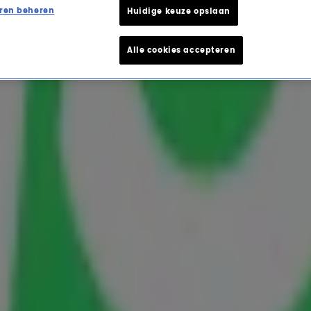
ren beheren
Huidige keuze opslaan
Alle cookies accepteren
ageert op overname De O
aarmee neemt hij het stokje over van Thomas
an het populaire zomerprogramma voor zijn
je
reageert Thomas voor het eerst op dat