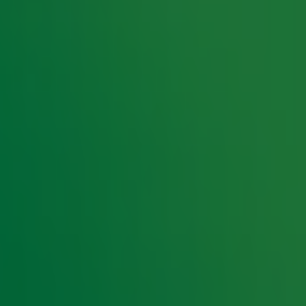
nen veilingkosten van toepassing. Ook deze
.
ens het indrukwekkende evenement. Zo maken we
ish en lopen Froukje de Both en Hannelore
uZes volgen we team Alpe d'Yvette en helpen
d op te halen. Wil jij iets bijdragen of meer
actiepagina.