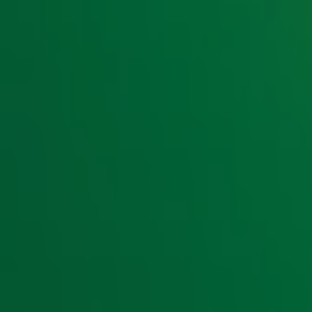
Let op: op enkele items zijn vanwege administratieve rede
opbrengsten worden volledig gedoneerd aan Alpe d'HuZes
Radio 10 support Alpe d'HuZes
Radio 10 support Alpe d'HuZes in aanloop naar en tijd
op 3, 4 en 5 juni live radio vanuit onze studio bij de fin
Zwitserlood samen de berg op. In aanloop naar Alpe d'H
we deze groep vrienden en familie om zoveel mogelijk gel
weten over de actie? Je vindt alle info op onze speciale 
Alle info over Alpe d'HuZes
Door
Redactie
Lees ook