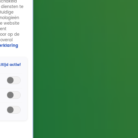
eschakeld
 diensten te
Huidige
hnologieën
de website
ment
door op de
 overal
rklaring
ltijd actief