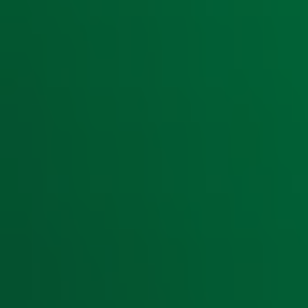
Tino Martin en René Boogaart halen record
Ouders opgelet: deze Alpe d’HuZes-veilingi
BAAS Cycling biedt unieke racefiets aan vo