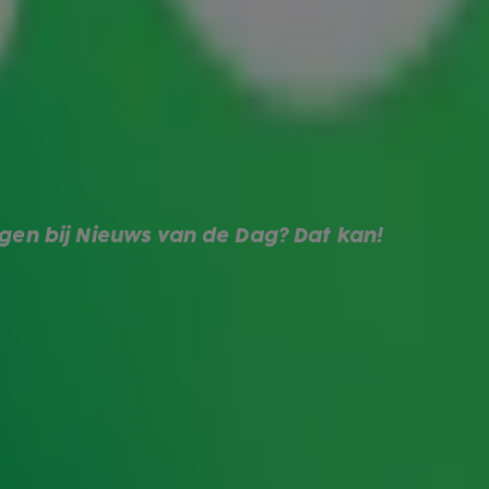
oor
de veiling
voor Alpe d'HuZes. Elke dag zie je de
in Nieuws van de Dag op SBS6 en nu kan je dat van
lopen met Thomas van Groningen op de redactie
 achter de schermen aan toe gaat?
Dan is dit écht
en bij Nieuws van de Dag? Dat kan!
lpe d'HuZes
 aanloop naar Alpe d’HuZes geld in te zamelen.
 waarvan de volledige opbrengst ten goede komt
dan op
veiling@radio10.nl
. We kijken heel graag