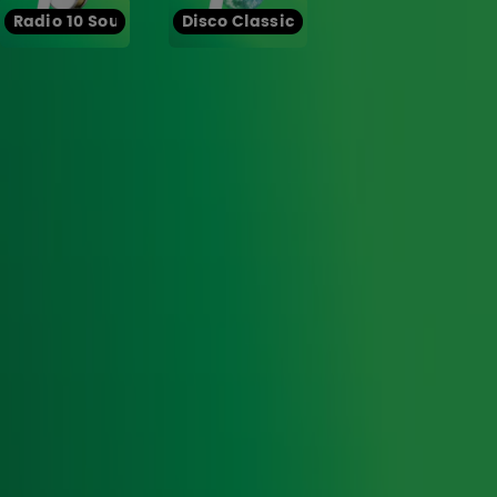
Radio 10 Soul
Disco Classics
Ontvang onze nieuwsbrief
Meld je aan voor de nieuwsbrief van Radio 10 en blijf op
de hoogte van het laatste Radio 10-nieuws.
Aanmelden
Meld je aan voor onze wekelijkse nieuwsbrief met daarin
het laatste nieuws en aanbiedingen die wijzelf of in
samenwerking met onze partners organiseren. Je kunt je
op ieder moment afmelden. Zie voor meer informatie de
privacyverklaring
.
Snel naar
Home
Radiofrequenties Radio 10