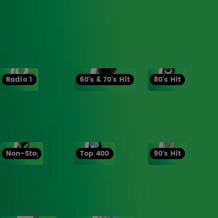
Luister ook naar
Radio 10
60's & 70's Hits
80's Hits
Non-Stop
Top 4000
90's Hits