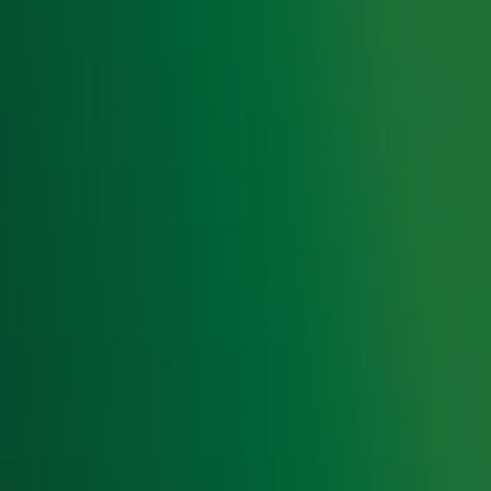
Hitlijsten
Radio 10 DJ's
Radio 10 zenders
Livemuziek
Acties
Luisteren naar Radio 10
Voorwaarden
Privacyverklaring
Gebruiksvoorwaarden
Cookieverklaring
Digitale diensten
Cookie instellingen
Adverteren
Vacatures
Publieksservice
Toegankelijkheid
Contact met de Studio
0909-300 10 10