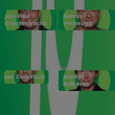
Jan-Paul
Dennis
Grootentraast
Verheugd
Lex Gaarthuis
Martijn
Kolkman