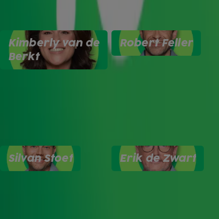
Kimberly van de
Robert Feller
Berkt
Silvan Stoet
Erik de Zwart