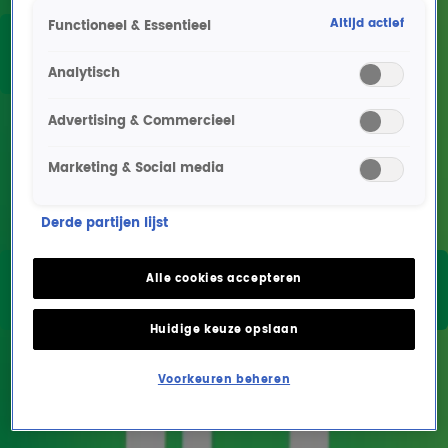
Altijd actief
Functioneel & Essentieel
Jeroen
Gijs Staverman
Nieuwenhuize
Analytisch
Advertising & Commercieel
Marketing & Social media
Derde partijen lijst
Edwin
Edwin
Alle cookies accepteren
Ouwehand
Diergaarde
Huidige keuze opslaan
Voorkeuren beheren