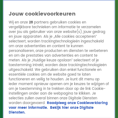
Jouw cookievoorkeuren
Wij en onze
28
partners gebruiken cookies en
vergelijkbare technieken om informatie te verzamelen
over jou als gebruiker van onze website(s), jouw gedrag
en jouw apparaten. Als je „Alle cookies accepteren”
Home
Acties
Radio 10 zenders
Radioshows
DJ's
Hitlijsten
selecteert, worden trackingtechnologieën ingeschakeld
Radio luisteren
om onze advertenties en content te kunnen
personaliseren, onze producten en diensten te verbeteren
Volg Radio 10
en om de prestaties van advertenties en content te
meten. Als je „Huidige keuze opslaan” selecteert of je
toestemming intrekt, worden deze trackingtechnologieën
uitgeschakeld. We gebruiken dan enkel functionele en
Zoeken
essentiële cookies om de website goed te laten
functioneren en veilig te houden. Je kunt dit menu op
ieder moment opnieuw openen om je keuzes te wijzigen of
Home
Online Radio Luisteren
Acties
Shows
Alle zenders
om je toestemming in te trekken door op de link Cookie-
Radio 10 DJ's
instellingen onder aan de webpagina te klikken. Je
selecties zullen overal binnen onze Digitale Diensten
Een overzicht van alle Radio 10 presentatoren vind je hier!
worden doorgevoerd.
Raadpleeg onze Cookieverklaring
voor meer informatie.
Bekijk hier onze Digitale
Diensten.
Radio 10 DJ's