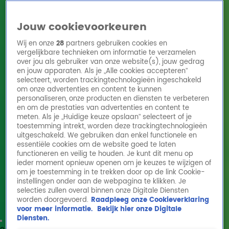
Jouw cookievoorkeuren
Wij en onze
28
partners gebruiken cookies en
vergelijkbare technieken om informatie te verzamelen
over jou als gebruiker van onze website(s), jouw gedrag
en jouw apparaten. Als je „Alle cookies accepteren”
Home
Acties
Radio 10 zenders
Radioshows
DJ's
Hitlijsten
selecteert, worden trackingtechnologieën ingeschakeld
Radio luisteren
om onze advertenties en content te kunnen
personaliseren, onze producten en diensten te verbeteren
Volg Radio 10
en om de prestaties van advertenties en content te
meten. Als je „Huidige keuze opslaan” selecteert of je
toestemming intrekt, worden deze trackingtechnologieën
uitgeschakeld. We gebruiken dan enkel functionele en
Zoeken
essentiële cookies om de website goed te laten
functioneren en veilig te houden. Je kunt dit menu op
ieder moment opnieuw openen om je keuzes te wijzigen of
Home
Online Radio Luisteren
Acties
Shows
Alle zenders
om je toestemming in te trekken door op de link Cookie-
Livemuziek
instellingen onder aan de webpagina te klikken. Je
Treasure speelt The Lazy Song op 
selecties zullen overal binnen onze Digitale Diensten
Alle optredens van artiesten bij Radio 10!
speelgoedinstrumenten!
worden doorgevoerd.
Raadpleeg onze Cookieverklaring
Alle optredens
voor meer informatie.
Bekijk hier onze Digitale
Diensten.