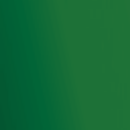
Treasure laat ons trappenhuis prachtig klinken met When I Was Your Man
The Richie Experience trakteert ons op maar liefst drie akoestische optredens
The Richie Experience speelt grote hits live in De Radio 10 Ochtendshow
The Lazy Song op speelgoedinstrumenten is kinderspel voor tributeband
Treasure!
Treasure bouwt een feestje in de studio met Bruno Mars covers
Toon meer
Ontvang onze nieuwsbrief
Meld je aan voor de nieuwsbrief van Radio 10 en blijf op
de hoogte van het laatste Radio 10-nieuws.
Aanmelden
Meld je aan voor onze wekelijkse nieuwsbrief met daarin
het laatste nieuws en aanbiedingen die wijzelf of in
samenwerking met onze partners organiseren. Je kunt je
op ieder moment afmelden. Zie voor meer informatie de
privacyverklaring
.
Snel naar
Home
Radiofrequenties Radio 10