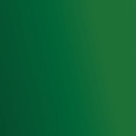
Hitlijsten
Radio 10 DJ's
Radio 10 zenders
Livemuziek
Acties
Luisteren naar Radio 10
Voorwaarden
Privacyverklaring
Gebruiksvoorwaarden
Cookieverklaring
Digitale diensten
Cookie instellingen
Adverteren
Vacatures
Publieksservice
Toegankelijkheid
Contact met de Studio
0909-300 10 10
info@radio10.nl