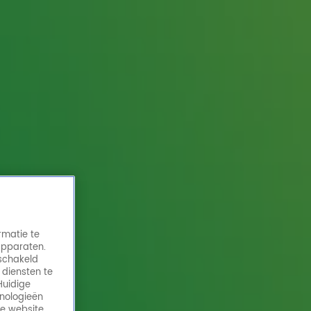
rmatie te
apparaten.
eschakeld
 diensten te
Huidige
hnologieën
de website