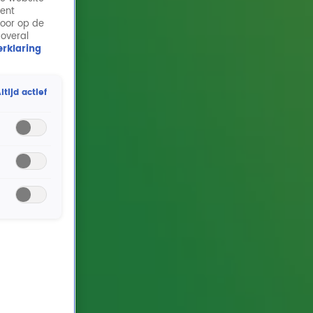
ment
door op de
 overal
rklaring
ltijd actief