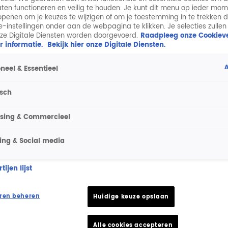
aten functioneren en veilig te houden. Je kunt dit menu op ieder mo
penen om je keuzes te wijzigen of om je toestemming in te trekken 
ie-instellingen onder aan de webpagina te klikken. Je selecties zullen
ze Digitale Diensten worden doorgevoerd.
Raadpleeg onze Cookieve
r informatie.
Bekijk hier onze Digitale Diensten.
A
neel & Essentieel
isch
ising & Commercieel
nsatie Harry Potter
ing & Social media
ijen lijst
n door haar'
ren beheren
Huidige keuze opslaan
Alle cookies accepteren