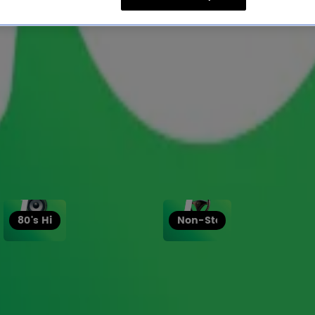
80's Hits
Non-Stop