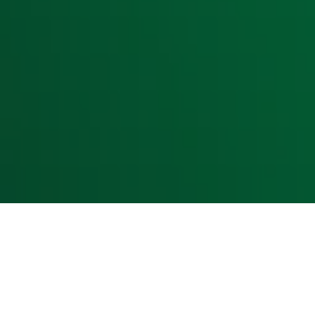
Acties
Luisteren naar Radio 10
Voorwaarden
Privacyverklaring
Gebruiksvoorwaarden
Cookieverklaring
Digitale diensten
Cookie instellingen
Adverteren
Vacatures
Publieksservice
Toegankelijkheid
Contact met de Studio
0909-300 10 10
info@radio10.nl
Whatsapp met de Studio
Download de Radio 10 App
Volg Radio 10