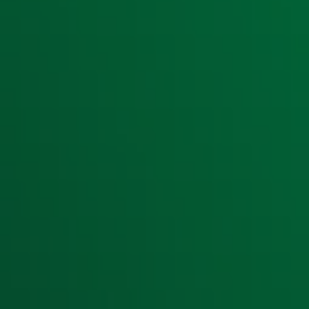
Ontvang onze nieuwsbrief
Meld je aan voor de nieuwsbrief van Radio 10 en blijf op d
Aanmelden
Meld je aan voor onze wekelijkse nieuwsbrief met daarin he
moment afmelden. Zie voor meer informatie de
privacyver
Snel naar
Home
Radiofrequenties Radio 10
Hitlijsten
Radio 10 DJ's
Radio 10 zenders
Livemuziek