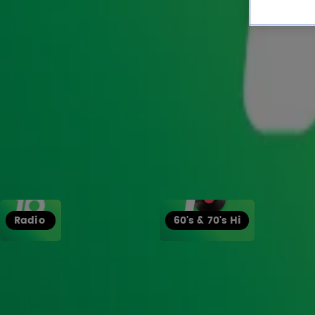
Entertainment
Makelaar Alex van Keulen over actuele huizenmarkt: 'Koper heeft meer keuze'
Entertainment
Jeroen Nieuwenhuize is vader geworden!
Entertainment
Toon meer
Programmering
Luister ook naar
Radio 10
60's & 70's Hits