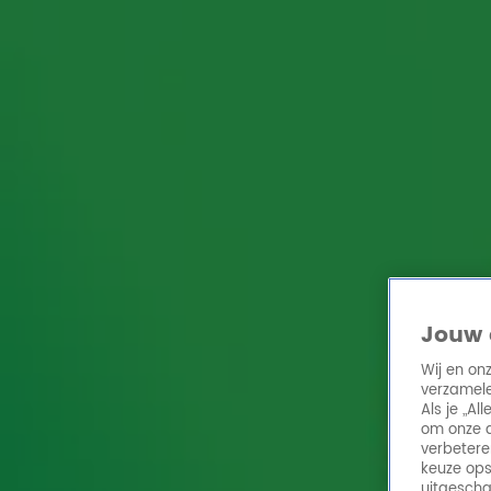
Home
Acties
Radio 10 zenders
Radioshows
DJ's
Hitlijsten
Radio luiste
Volg Radio 10
Zoeken
Home
Online Radio Luisteren
Acties
Shows
Alle zenders
Nu Live
Jouw 
Kijk live
Wij en on
Stuur bericht
verzamele
Als je „A
om onze a
Volume
verbetere
Playlist
keuze ops
Open in venster
uitgescha