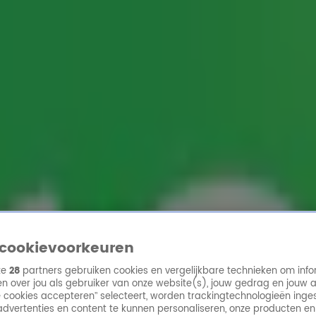
ren
uister hier alle afgespeelde tracks van de afgelopen 24 u
cookievoorkeuren
ze
28
partners gebruiken cookies en vergelijkbare technieken om info
n over jou als gebruiker van onze website(s), jouw gedrag en jouw 
lle cookies accepteren” selecteert, worden trackingtechnologieën ing
dvertenties en content te kunnen personaliseren, onze producten en