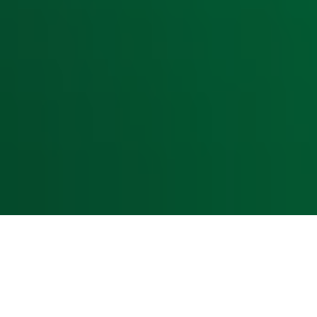
Livemuziek
Acties
Luisteren naar Radio 10
Voorwaarden
Privacyverklaring
Gebruiksvoorwaarden
Cookieverklaring
Digitale diensten
Cookie instellingen
Adverteren
Vacatures
Publieksservice
Toegankelijkheid
Contact met de Studio
0909-300 10 10
info@radio10.nl
Whatsapp met de Studio
Download de Radio 10 App
Volg Radio 10