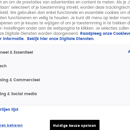
n en om de prestaties van advertenties en content te meten. Als je „
laan” selecteert of je toestemming intrekt, worden deze trackingtec
keld. We gebruiken dan enkel functionele en essentiële cookies om 
aten functioneren en veilig te houden. Je kunt dit menu op ieder mo
penen om je keuzes te wijzigen of om je toestemming in te trekken 
ie-instellingen onder aan de webpagina te klikken. Je selecties zullen
ze Digitale Diensten worden doorgevoerd.
Raadpleeg onze Cookieve
r informatie.
Bekijk hier onze Digitale Diensten.
A
neel & Essentieel
isch
ising & Commercieel
ing & Social media
ijen lijst
ren beheren
Huidige keuze opslaan