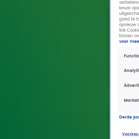
verbetere
keuze ops
uitgescha
goed te l
opnieuw o
link Cook
binnen on
voor mee
Functio
Analyt
Advert
Market
Derde part
Voorkeu