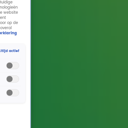
Huidige
hnologieën
de website
ment
door op de
 overal
rklaring
ltijd actief