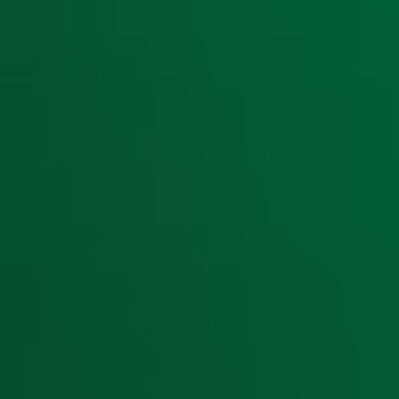
Ontvang onze nieuwsbrief
Meld je aan voor de nieuwsbrief van Radio 10 en blijf op d
Aanmelden
Meld je aan voor onze wekelijkse nieuwsbrief met daarin he
moment afmelden. Zie voor meer informatie de
privacyver
Snel naar
Home
Radiofrequenties Radio 10
Hitlijsten
Radio 10 DJ's
Radio 10 zenders