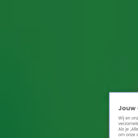
Home
Acties
Radio 10 zenders
Radioshows
DJ's
Hitlijsten
Radio luiste
Volg Radio 10
Zoeken
Home
Online Radio Luisteren
Acties
Shows
Alle zenders
Radio 10 playlist
Benieuwd welk nummer zojuist werd gedraaid? Bekijk en bel
Jouw 
Radio 10
Wij en on
verzamele
Als je „A
om onze a