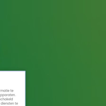
ur
rmatie te
apparaten.
eschakeld
 diensten te