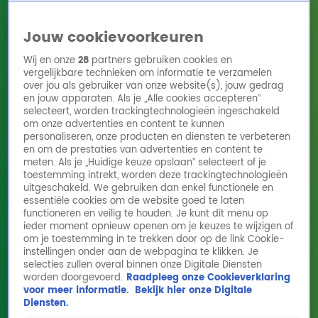
Jouw cookievoorkeuren
Wij en onze
28
partners gebruiken cookies en
vergelijkbare technieken om informatie te verzamelen
over jou als gebruiker van onze website(s), jouw gedrag
en jouw apparaten. Als je „Alle cookies accepteren”
Home
Acties
Radio 10 zenders
Radioshows
DJ's
Hitlijsten
selecteert, worden trackingtechnologieën ingeschakeld
Radio luisteren
om onze advertenties en content te kunnen
personaliseren, onze producten en diensten te verbeteren
Volg Radio 10
en om de prestaties van advertenties en content te
meten. Als je „Huidige keuze opslaan” selecteert of je
toestemming intrekt, worden deze trackingtechnologieën
uitgeschakeld. We gebruiken dan enkel functionele en
Zoeken
essentiële cookies om de website goed te laten
functioneren en veilig te houden. Je kunt dit menu op
ieder moment opnieuw openen om je keuzes te wijzigen of
Home
Online Radio Luisteren
Acties
Shows
Alle zenders
om je toestemming in te trekken door op de link Cookie-
Nu Live
instellingen onder aan de webpagina te klikken. Je
selecties zullen overal binnen onze Digitale Diensten
Stuur bericht
worden doorgevoerd.
Raadpleeg onze Cookieverklaring
Volume
voor meer informatie.
Bekijk hier onze Digitale
Playlist
Diensten.