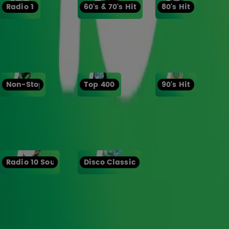
Radio 10
60's & 70's Hits
80's Hits
Non-Stop
Top 4000
90's Hits
Radio 10 Soul
Disco Classics