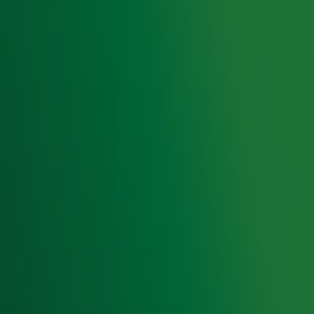
Home
Radiofrequenties Radio 10
Hitlijsten
Radio 10 DJ's
Radio 10 zenders
Livemuziek
Acties
Luisteren naar Radio 10
Voorwaarden
Privacyverklaring
Gebruiksvoorwaarden
Cookieverklaring
Digitale diensten
Cookie instellingen
Adverteren
Vacatures
Publieksservice
Toegankelijkheid
Contact met de Studio