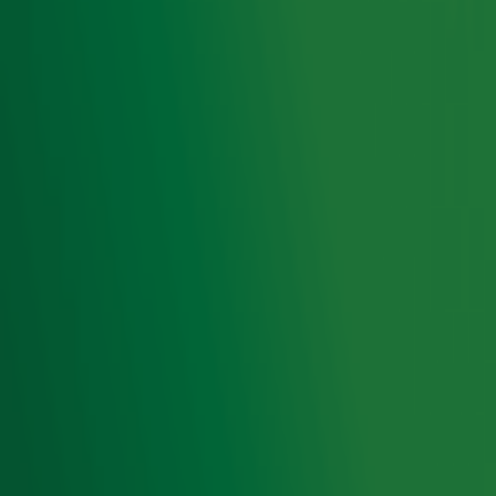
Ontvang onze nieuwsbrief
Meld je aan voor de nieuwsbrief van Radio 10 en blijf op
de hoogte van het laatste Radio 10-nieuws.
Aanmelden
Meld je aan voor onze wekelijkse nieuwsbrief met daarin
het laatste nieuws en aanbiedingen die wijzelf of in
samenwerking met onze partners organiseren. Je kunt je
op ieder moment afmelden. Zie voor meer informatie de
privacyverklaring
.
Ontvang onze nieuwsbrief
Meld je aan voor de nieuwsbrief van Radio 10 en blijf op
de hoogte van het laatste Radio 10-nieuws.
Aanmelden
Meld je aan voor onze wekelijkse nieuwsbrief met daarin
het laatste nieuws en aanbiedingen die wijzelf of in
samenwerking met onze partners organiseren. Je kunt je
op ieder moment afmelden. Zie voor meer informatie de
privacyverklaring
.