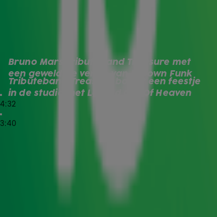
een groot feestje kunnen bouwen, en dat deden ze op de
maandagochtend gerust weer over bij
De Radio 10
Ochtendshow
. Wat een begin van de week! Gemist? Bekijk
de geweldige covers van Uptown Funk en Locked Out Of
Heaven hier terug!
Bruno Mars tributeband Treasure met 
Uptown Funk
een geweldige versie van Uptown Funk
Tributeband Treasure bouwt een feestje 
Locked Out Of Heaven
in de studio met Locked Out Of Heaven
4:32
Kans maken op tickets?
3:40
Wil jij kans maken op tickets voor de extra show van The
Tribute - Live in Concert op 18 april 2025? Volg ons dan
op
Instagram
en tag de persoon met wie jij naar het
concert wil onder deze foto.