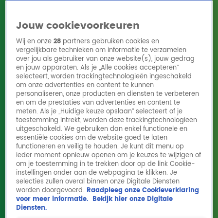
Jouw cookievoorkeuren
Wij en onze
28
partners gebruiken cookies en
vergelijkbare technieken om informatie te verzamelen
over jou als gebruiker van onze website(s), jouw gedrag
en jouw apparaten. Als je „Alle cookies accepteren”
Home
Acties
Radio 10 zenders
Radioshows
DJ's
Hitlijsten
selecteert, worden trackingtechnologieën ingeschakeld
Radio luisteren
om onze advertenties en content te kunnen
personaliseren, onze producten en diensten te verbeteren
Volg Radio 10
en om de prestaties van advertenties en content te
meten. Als je „Huidige keuze opslaan” selecteert of je
toestemming intrekt, worden deze trackingtechnologieën
uitgeschakeld. We gebruiken dan enkel functionele en
Zoeken
essentiële cookies om de website goed te laten
functioneren en veilig te houden. Je kunt dit menu op
ieder moment opnieuw openen om je keuzes te wijzigen of
Home
Online Radio Luisteren
Acties
Shows
Alle zenders
om je toestemming in te trekken door op de link Cookie-
instellingen onder aan de webpagina te klikken. Je
selecties zullen overal binnen onze Digitale Diensten
worden doorgevoerd.
Raadpleeg onze Cookieverklaring
voor meer informatie.
Bekijk hier onze Digitale
Diensten.