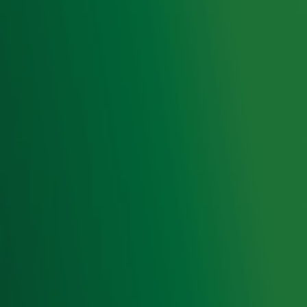
Snel naar
Home
Radiofrequenties Radio 10
Hitlijsten
Radio 10 DJ's
Radio 10 zenders
Livemuziek
Acties
Luisteren naar Radio 10
Voorwaarden
Privacyverklaring
Gebruiksvoorwaarden
Cookieverklaring
Digitale diensten
Cookie instellingen
Adverteren
Vacatures
Publieksservice
Toegankelijkheid