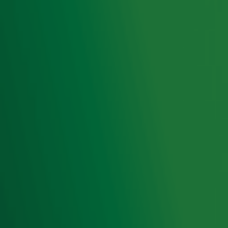
Meld je aan voor onze wekelijkse nieuwsbrief met daarin
het laatste nieuws en aanbiedingen die wijzelf of in
samenwerking met onze partners organiseren. Je kunt je
op ieder moment afmelden. Zie voor meer informatie de
privacyverklaring
.
Snel naar
Home
Radiofrequenties Radio 10
Hitlijsten
Radio 10 DJ's
Radio 10 zenders
Livemuziek
Acties
Luisteren naar Radio 10
Voorwaarden
Privacyverklaring
Gebruiksvoorwaarden
Cookieverklaring