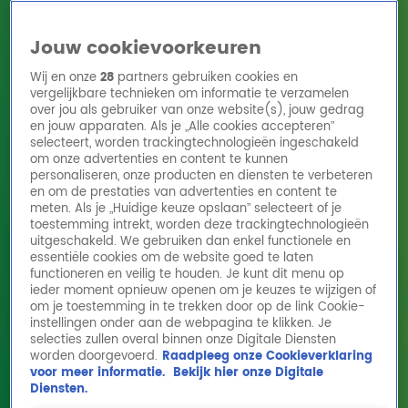
Jouw cookievoorkeuren
Wij en onze
28
partners gebruiken cookies en
vergelijkbare technieken om informatie te verzamelen
over jou als gebruiker van onze website(s), jouw gedrag
en jouw apparaten. Als je „Alle cookies accepteren”
Home
Acties
Radio 10 zenders
Radioshows
DJ's
Hitlijsten
selecteert, worden trackingtechnologieën ingeschakeld
Radio luisteren
om onze advertenties en content te kunnen
personaliseren, onze producten en diensten te verbeteren
Volg Radio 10
en om de prestaties van advertenties en content te
meten. Als je „Huidige keuze opslaan” selecteert of je
toestemming intrekt, worden deze trackingtechnologieën
uitgeschakeld. We gebruiken dan enkel functionele en
Zoeken
essentiële cookies om de website goed te laten
functioneren en veilig te houden. Je kunt dit menu op
ieder moment opnieuw openen om je keuzes te wijzigen of
Home
Online Radio Luisteren
Acties
Shows
Alle zenders
om je toestemming in te trekken door op de link Cookie-
Muziek
instellingen onder aan de webpagina te klikken. Je
selecties zullen overal binnen onze Digitale Diensten
Earth & Fire-zangeres Jerney Kaagman (79) overleden
worden doorgevoerd.
Raadpleeg onze Cookieverklaring
Donderdag 6 aug, 19:10
voor meer informatie.
Bekijk hier onze Digitale
Diensten.
Village People-zanger Victor Willis (74) overleden