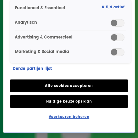
1 juli, 14:54
Altijd actief
Functioneel & Essentieel
Commodores-bassist en medeoprichter Ronald LaPread (75) overleden
1 juni, 09:43
Analytisch
Paul McCartney brengt na vijf jaar nieuw album uit
29 mei, 10:44
Advertising & Commercieel
Brecht van Arnhem uit musical We Will Rock You live met I Want To Break Free!
1 apr, 15:05
Marketing & Social media
Queen Must Go On viert 40-jarig bestaan van A Kind Of Magic met geweldig
optreden
17 mrt, 15:16
Derde partijen lijst
Radio 10 presents: UB40 ft. Ali Campbell met The Big Love Tour in Rotterdam Ahoy
16 mrt, 11:03
Alle cookies accepteren
Nol Havens speelt grote VOF De Kunst-hits live bij Gijs!
13 mrt, 16:49
Huidige keuze opslaan
Erik Mesie viert 80's met Toontje Lager-hits Stiekem Gedanst en Zoveel Te Doen
10 mrt, 18:21
Voorkeuren beheren
Beach Boys' Best trotseren sneeuw voor zomers optreden bij Gordon & Froukje
5 jan, 14:45
Wat als Bohemian Rhapsody nooit had bestaan? Zo zag de Top 4000 er dan uit