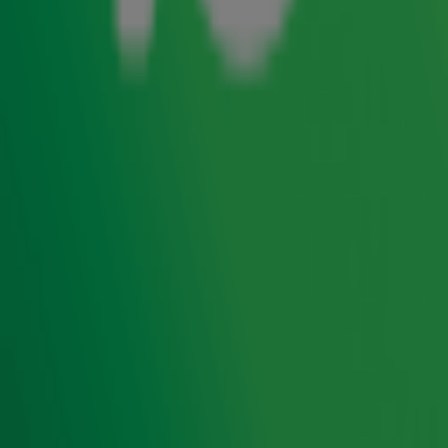
23 dec 2025, 08:12
Driving Home For Christmas-zanger Chris Rea (74) overleden
22 dec 2025, 16:05
The Mavericks-zanger Raul Malo (60) overleden
9 dec 2025, 19:58
Tributeband Beach Boys' Best zorgt voor good vibrations tijdens Top 4000
Classics!
1 dec 2025, 16:19
Trappenhuis-optreden van Independent Women Part I door Child of Destiny!
28 nov 2025, 09:33
Nielson met een heerlijk optreden live bij Gijs op 10
30 sep 2025, 10:18
1
2
3
Ontvang onze nieuwsbrief
Meld je aan voor de nieuwsbrief van Radio 10 en blijf op
de hoogte van het laatste Radio 10-nieuws.
Aanmelden