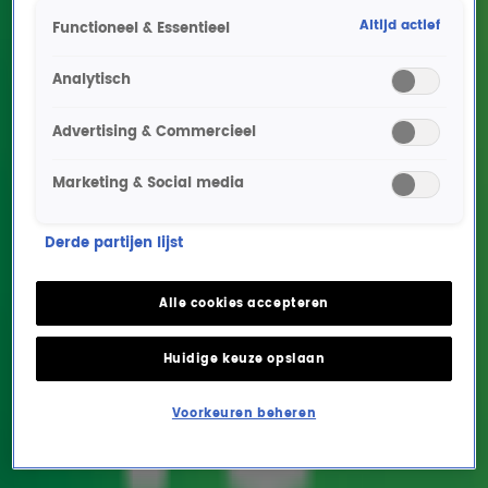
d’HuZes om geld in te zamelen voor onderzoek naar
Altijd actief
kanker en voor de verbetering van de kwaliteit van leven
Functioneel & Essentieel
van mensen met kanker. Radio 10 is erbij!
Alpe d’HuZes-deelnemers halen ruim 25 miljoen euro
Analytisch
op
Advertising & Commercieel
Teamcaptain Paul over geweldige editie Alpe d'HuZes
Tessa, Bianca en Suzan lopen Alpe d'Huez op voor hun
Marketing & Social media
vader en man: 'Hij is er altijd bij'
Alles van Alpe d'HuZes
Douwe Bob blikt terug op Alpe d’HuZes: 'Alles is bijna bipolair'
Derde partijen lijst
Ivo Putman over buddy Melanie: 'Een open wond die nooit meer dichtgaat'
Gordon wacht Froukje en Hannelore op bij de finish van Alpe d'HuZes
Alle cookies accepteren
Deelnemer John haalt ruim 1 miljoen euro op met team Farmers Against Cancer!
Deelnemer Joost over Alpe d'HuZes: 'Een soort Koningsdag, met een serieuze
Huidige keuze opslaan
ondertoon'
Mascotte Bikkel gaat voor Yvette mee naar boven tijdens Alpe d'HuZes
Voorkeuren beheren
Toon meer
Veelgestelde vragen over Radio 10
support Alpe d'HuZes (FAQ)