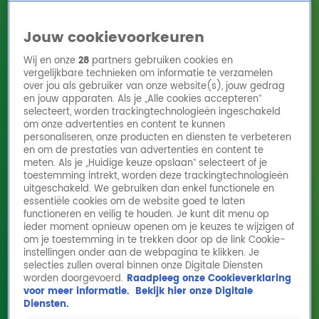
Jouw cookievoorkeuren
Wij en onze
28
partners gebruiken cookies en
vergelijkbare technieken om informatie te verzamelen
over jou als gebruiker van onze website(s), jouw gedrag
en jouw apparaten. Als je „Alle cookies accepteren”
Home
Acties
Radio 10 zenders
Radioshows
DJ's
Hitlijsten
selecteert, worden trackingtechnologieën ingeschakeld
Radio luisteren
om onze advertenties en content te kunnen
personaliseren, onze producten en diensten te verbeteren
Volg Radio 10
en om de prestaties van advertenties en content te
meten. Als je „Huidige keuze opslaan” selecteert of je
toestemming intrekt, worden deze trackingtechnologieën
uitgeschakeld. We gebruiken dan enkel functionele en
Zoeken
essentiële cookies om de website goed te laten
functioneren en veilig te houden. Je kunt dit menu op
ieder moment opnieuw openen om je keuzes te wijzigen of
Home
Online Radio Luisteren
Acties
Shows
Alle zenders
om je toestemming in te trekken door op de link Cookie-
Radio 10 support Alpe
instellingen onder aan de webpagina te klikken. Je
d'HuZes
selecties zullen overal binnen onze Digitale Diensten
worden doorgevoerd.
Raadpleeg onze Cookieverklaring
Op 4 juni beklimmen duizenden deelnemers weer fietsend,
voor meer informatie.
Bekijk hier onze Digitale
hardlopend of wandelend de Alpe d'Huez tijdens Alpe
Diensten.