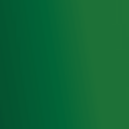
Deelnemer John haalt ruim 1 miljoen euro
op met team Farmers Against Cancer!
Ontvang onze nieuwsbrief
Meld je aan voor de nieuwsbrief van Radio 10 en blijf op
de hoogte van het laatste Radio 10-nieuws.
Aanmelden
Meld je aan voor onze wekelijkse nieuwsbrief met daarin
het laatste nieuws en aanbiedingen die wijzelf of in
samenwerking met onze partners organiseren. Je kunt je
op ieder moment afmelden. Zie voor meer informatie de
privacyverklaring
.
Snel naar
Home
Radiofrequenties Radio 10
Hitlijsten
Radio 10 DJ's
Radio 10 zenders
Livemuziek