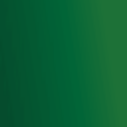
Acties
Luisteren naar Radio 10
Voorwaarden
Privacyverklaring
Gebruiksvoorwaarden
Cookieverklaring
Digitale diensten
Cookie instellingen
Adverteren
Vacatures
Publieksservice
Toegankelijkheid
Contact met de Studio
0909-300 10 10
info@radio10.nl
Whatsapp met de Studio
Download de Radio 10 App
Volg Radio 10