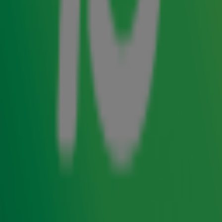
Alpe d’HuZes-beklimming waar hij een tijd neerzette
van 1 uur en 45 minuten! Ivo stond er gelukkig niet
alleen voor, maar ging samen met zijn buddy Melanie
de berg op. Deze bikkel is na de beklimming met Ivo
nog even doorgaan en is uiteindelijk maar liefst twee
keer de berg op gefietst en één keer de Alpe d'Huez
opgelopen. Melanie is haar 4-jarige dochter verloren
aan de gevolgen van kanker: "een open wond die
nooit meer dichtgaat".
Radio 10 support Alpe d'HuZes
Radio 10 is live aanwezig bij Alpe d'HuZes. 3, 4 en 5
juni maken we radio vanuit onze studio bij de finish en
lopen Froukje de Both en Hannelore Zwitserlood samen
de berg op. Samen proberen we zoveel mogelijk geld
op te halen voor onderzoek naar kanker en voor de
verbetering van de kwaliteit van leven van mensen