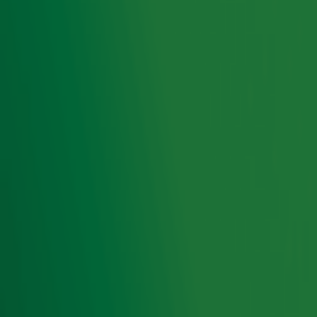
met deze ziekte. Wil jij iets bijdragen of meer weten
over de actie? Je vindt alle info op onze speciale
actiepagina.
Alle info over Alpe d'HuZes
Door
Redactie
Lees ook
Gordon wacht Froukje en Hannelore op bij
de finish van Alpe d'HuZes
Michael Boogerd heeft Alpe d'Huez al 'een
keer of vijftig omhoog gefietst' en geeft
tips
Tessa, Bianca en Suzan lopen Alpe d'Huez
op voor hun vader en man: 'Hij is er altijd
bij'