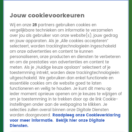
Jouw cookievoorkeuren
Wij en onze
28
partners gebruiken cookies en
vergelijkbare technieken om informatie te verzamelen
over jou als gebruiker van onze website(s), jouw gedrag
en jouw apparaten. Als je „Alle cookies accepteren”
Home
Acties
Radio 10 zenders
Radioshows
DJ's
Hitlijsten
selecteert, worden trackingtechnologieën ingeschakeld
Radio luisteren
om onze advertenties en content te kunnen
personaliseren, onze producten en diensten te verbeteren
Volg Radio 10
en om de prestaties van advertenties en content te
meten. Als je „Huidige keuze opslaan” selecteert of je
toestemming intrekt, worden deze trackingtechnologieën
uitgeschakeld. We gebruiken dan enkel functionele en
Zoeken
essentiële cookies om de website goed te laten
functioneren en veilig te houden. Je kunt dit menu op
ieder moment opnieuw openen om je keuzes te wijzigen of
Home
Online Radio Luisteren
Acties
Shows
Alle zenders
om je toestemming in te trekken door op de link Cookie-
instellingen onder aan de webpagina te klikken. Je
selecties zullen overal binnen onze Digitale Diensten
worden doorgevoerd.
Raadpleeg onze Cookieverklaring
voor meer informatie.
Bekijk hier onze Digitale
Diensten.