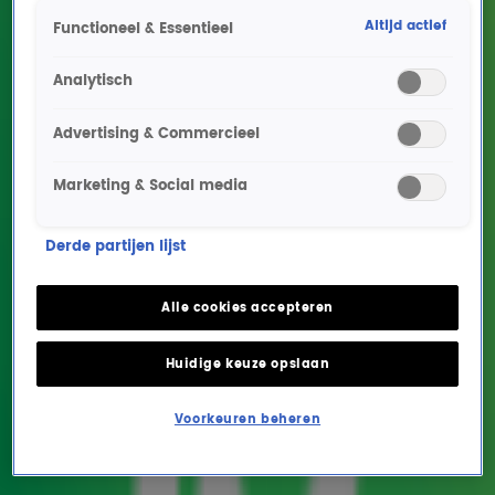
Altijd actief
Functioneel & Essentieel
Analytisch
Advertising & Commercieel
Marketing & Social media
Deelnemer John haalt
Derde partijen lijst
ruim 1 miljoen euro op
met team Farmers
Alle cookies accepteren
Against Cancer!
Huidige keuze opslaan
ENTERTAINMENT
4 juni 2026, 11:47
Voorkeuren beheren