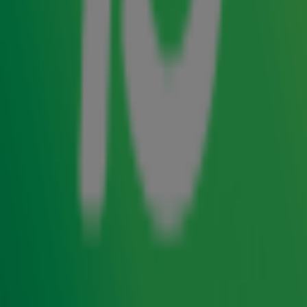
In de Radio 10-studio bij de finish van
Alpe d'HuZes
ziet
Gijs Staverman
veel bijzondere mensen
langslopen, waaronder deelnemers met "Farmers are
cool" op hun shirt. Daar moet hij meer over weten, en
dus wordt deelnemer John Bruin uitgenodigd in de
studio. Met zijn team Big Challenge: Farmers Against
Cancer, doet hij al een aantal jaar mee met Alpe
d'HuZes. En dat niet zomaar; dit team vol mensen uit
de agrarische sector stelt elk jaar als doel minstens 1
miljoen euro op te halen, vertelt John met boerse
nuchterheid. Het mooie verhaal over hoe dit team tot
stand is gekomen, en voor wie John zelf de berg
opfietst, deelt hij in
Gijs op 10
.
Radio 10 support Alpe d'HuZes
Radio 10 is live aanwezig bij Alpe d'HuZes. 3, 4 en 5
juni maken we radio vanuit onze studio bij de finish en
lopen Froukje de Both en Hannelore Zwitserlood samen