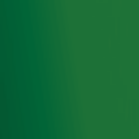
de berg op. Samen proberen we zoveel mogelijk geld
op te halen voor onderzoek naar kanker en voor de
verbetering van de kwaliteit van leven van mensen
met deze ziekte. Wil jij iets bijdragen of meer weten
over de actie? Je vindt alle info op onze speciale
actiepagina.
Alle info over Alpe d'HuZes
Door
Redactie
Lees ook
Deelnemer Joost over Alpe d'HuZes: 'Een
soort Koningsdag, met een serieuze
ondertoon'
Mascotte Bikkel gaat voor Yvette mee naar
boven tijdens Alpe d'HuZes