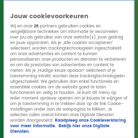
Jouw cookievoorkeuren
Wij en onze
28
partners gebruiken cookies en
vergelijkbare technieken om informatie te verzamelen
over jou als gebruiker van onze website(s), jouw gedrag
en jouw apparaten. Als je „Alle cookies accepteren”
Home
Acties
Radio 10 zenders
Radioshows
DJ's
Hitlijsten
selecteert, worden trackingtechnologieën ingeschakeld
Radio luisteren
om onze advertenties en content te kunnen
personaliseren, onze producten en diensten te verbeteren
Volg Radio 10
en om de prestaties van advertenties en content te
meten. Als je „Huidige keuze opslaan” selecteert of je
toestemming intrekt, worden deze trackingtechnologieën
uitgeschakeld. We gebruiken dan enkel functionele en
Zoeken
essentiële cookies om de website goed te laten
functioneren en veilig te houden. Je kunt dit menu op
ieder moment opnieuw openen om je keuzes te wijzigen of
Home
Online Radio Luisteren
Acties
Shows
Alle zenders
om je toestemming in te trekken door op de link Cookie-
instellingen onder aan de webpagina te klikken. Je
selecties zullen overal binnen onze Digitale Diensten
worden doorgevoerd.
Raadpleeg onze Cookieverklaring
voor meer informatie.
Bekijk hier onze Digitale
Diensten.