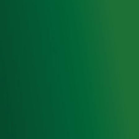
Livemuziek
Acties
Luisteren naar Radio 10
Voorwaarden
Privacyverklaring
Gebruiksvoorwaarden
Cookieverklaring
Digitale diensten
Cookie instellingen
Adverteren
Vacatures
Publieksservice
Toegankelijkheid
Contact met de Studio
0909-300 10 10
info@radio10.nl
Whatsapp met de Studio
Download de Radio 10 App
Volg Radio 10