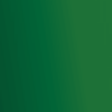
Radio 10-veiling voor Alpe d’HuZes levert
ruim 100.000 euro op!
Ontvang onze nieuwsbrief
Meld je aan voor de nieuwsbrief van Radio 10 en blijf op
de hoogte van het laatste Radio 10-nieuws.
Aanmelden
Meld je aan voor onze wekelijkse nieuwsbrief met daarin
het laatste nieuws en aanbiedingen die wijzelf of in
samenwerking met onze partners organiseren. Je kunt je
op ieder moment afmelden. Zie voor meer informatie de
privacyverklaring
.
Snel naar
Home
Radiofrequenties Radio 10
Hitlijsten
Radio 10 DJ's
Radio 10 zenders