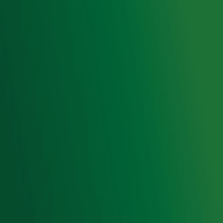
Cookieverklaring
Digitale diensten
Cookie instellingen
Adverteren
Vacatures
Publieksservice
Toegankelijkheid
Contact met de Studio
0909-300 10 10
info@radio10.nl
Whatsapp met de Studio
Download de Radio 10 App
Volg Radio 10
©
2026 Talpa Network. Alle rechten voorbehouden. Geen
tekst- en datamining.
Radio 10
Nu Live
De grootste hits aller tijden!