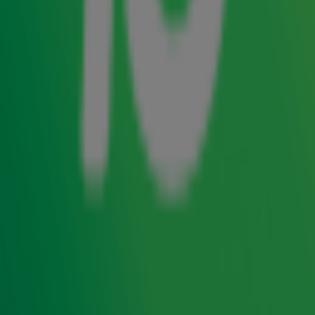
racefiets door de polder trappen? Let dan maar even
heel goed op. We hebben namelijk een nieuw
veilingitem voor Alpe d'HuZes
live gezet: een volledig
unieke, op jou afgestemde BAAS Novel Aero racefiets
ter waarde van €8.000. Daarmee lig je niet alleen
moeiteloos aan kop, maar steel je onderweg ook nog
eens de show. Natuurlijk mocht opperBAAS Niels
Kloen in
Gijs op 10
uitleggen waarom dit misschien
wel het mooiste item van de veiling is!
Radio 10 support Alpe d'HuZes
Radio 10 support Alpe d'HuZes in aanloop naar en
tijdens het indrukwekkende evenement. Zo maken we
op 3, 4 en 5 juni live radio vanuit onze studio bij de
finish en lopen Froukje de Both en Hannelore
Zwitserlood samen de berg op. In aanloop naar Alpe
d'HuZes volgen we team Alpe d'Yvette en helpen we