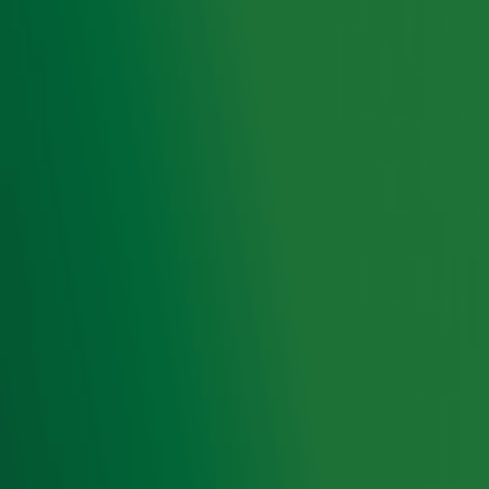
deze groep vrienden en familie om zoveel mogelijk
geld op te halen. Wil jij iets bijdragen of meer weten
over de actie? Je vindt alle info op onze speciale
actiepagina.
Alle info over Alpe d'HuZes
Door
Redactie
Lees ook
Als VIP naar Vandaag Inside? Wilfred
Genee regelt het voor je!
Een schaatsclinic van Barbara de Loor? It
giet oan!
Ontvang onze nieuwsbrief
Meld je aan voor de nieuwsbrief van Radio 10 en blijf op