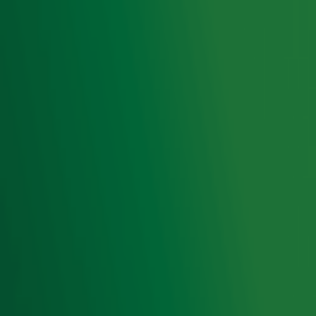
de hoogte van het laatste Radio 10-nieuws.
Aanmelden
Meld je aan voor onze wekelijkse nieuwsbrief met daarin
het laatste nieuws en aanbiedingen die wijzelf of in
samenwerking met onze partners organiseren. Je kunt je
op ieder moment afmelden. Zie voor meer informatie de
privacyverklaring
.
Snel naar
Home
Radiofrequenties Radio 10
Hitlijsten
Radio 10 DJ's
Radio 10 zenders
Livemuziek
Acties
Luisteren naar Radio 10
Voorwaarden
Privacyverklaring
Gebruiksvoorwaarden