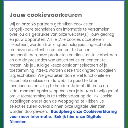
Jouw cookievoorkeuren
Wij en onze
28
partners gebruiken cookies en
vergelijkbare technieken om informatie te verzamelen
over jou als gebruiker van onze website(s), jouw gedrag
en jouw apparaten. Als je „Alle cookies accepteren”
Home
Acties
Radio 10 zenders
Radioshows
DJ's
Hitlijsten
selecteert, worden trackingtechnologieën ingeschakeld
Radio luisteren
om onze advertenties en content te kunnen
personaliseren, onze producten en diensten te verbeteren
Volg Radio 10
en om de prestaties van advertenties en content te
meten. Als je „Huidige keuze opslaan” selecteert of je
toestemming intrekt, worden deze trackingtechnologieën
uitgeschakeld. We gebruiken dan enkel functionele en
Zoeken
essentiële cookies om de website goed te laten
functioneren en veilig te houden. Je kunt dit menu op
ieder moment opnieuw openen om je keuzes te wijzigen of
Home
Online Radio Luisteren
Acties
Shows
Alle zenders
om je toestemming in te trekken door op de link Cookie-
instellingen onder aan de webpagina te klikken. Je
selecties zullen overal binnen onze Digitale Diensten
worden doorgevoerd.
Raadpleeg onze Cookieverklaring
voor meer informatie.
Bekijk hier onze Digitale
Diensten.