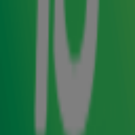
staat? In de ochtendshow met
Gordon & Froukje
onthulde
Gordon
een héél smakelijk veilingitem voor
Alpe d’HuZes:
bedenk samen met de chefs van The
Burger Room in Amsterdam jouw eigen burger
, geef ’m
een unieke naam én zie 'm een maand lang op de
kaart staan. Het mooiste? Jij mag ’m natuurlijk samen
met drie vrienden als eerste proeven!
Veiling Radio 10 op VakantieVeilingen voor
Alpe d'HuZes
Radio 10 en
VakantieVeilingen
slaan de handen ineen om
in aanloop naar Alpe d’HuZes geld in te zamelen. Via
vakantieveilingen.nl worden bijzondere items geveild
waarvan de volledige opbrengst ten goede komt aan Alpe
d’HuZes. De veiling vind je op
deze pagina
.
Wil je zelf een item aandragen voor de veiling? Mail ons
dan op
veiling@radio10.nl
. We kijken heel graag samen
naar de mogelijkheden.