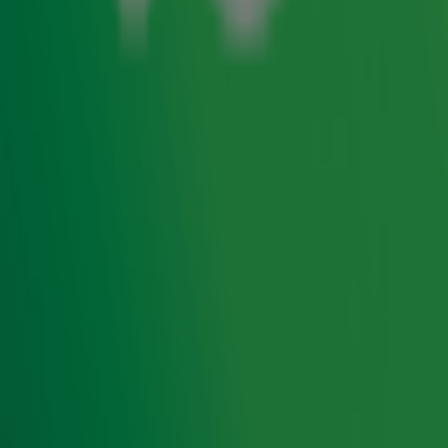
Let op: op enkele items zijn vanwege administratieve
redenen veilingkosten van toepassing. Ook deze
opbrengsten worden volledig gedoneerd aan Alpe
d'HuZes.
Radio 10 support Alpe d'HuZes
Radio 10 support Alpe d'HuZes in aanloop naar en
tijdens het indrukwekkende evenement. Zo maken we
op 3, 4 en 5 juni live radio vanuit onze studio bij de
finish en lopen Froukje de Both en Hannelore
Zwitserlood samen de berg op. In aanloop naar Alpe
d'HuZes volgen we team Alpe d'Yvette en helpen we
deze groep vrienden en familie om zoveel mogelijk
geld op te halen. Wil jij iets bijdragen of meer weten
over de actie? Je vindt alle info op onze speciale
actiepagina.