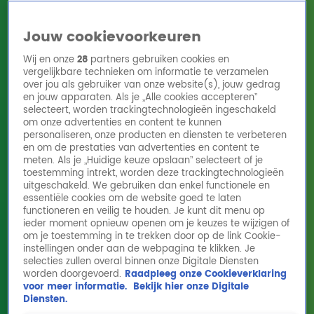
Jouw cookievoorkeuren
Wij en onze
28
partners gebruiken cookies en
vergelijkbare technieken om informatie te verzamelen
over jou als gebruiker van onze website(s), jouw gedrag
en jouw apparaten. Als je „Alle cookies accepteren”
Home
Acties
Radio 10 zenders
Radioshows
DJ's
Hitlijsten
selecteert, worden trackingtechnologieën ingeschakeld
Radio luisteren
om onze advertenties en content te kunnen
personaliseren, onze producten en diensten te verbeteren
Volg Radio 10
en om de prestaties van advertenties en content te
meten. Als je „Huidige keuze opslaan” selecteert of je
toestemming intrekt, worden deze trackingtechnologieën
uitgeschakeld. We gebruiken dan enkel functionele en
Zoeken
essentiële cookies om de website goed te laten
functioneren en veilig te houden. Je kunt dit menu op
ieder moment opnieuw openen om je keuzes te wijzigen of
Home
Online Radio Luisteren
Acties
Shows
Alle zenders
om je toestemming in te trekken door op de link Cookie-
instellingen onder aan de webpagina te klikken. Je
selecties zullen overal binnen onze Digitale Diensten
worden doorgevoerd.
Raadpleeg onze Cookieverklaring
voor meer informatie.
Bekijk hier onze Digitale
Diensten.