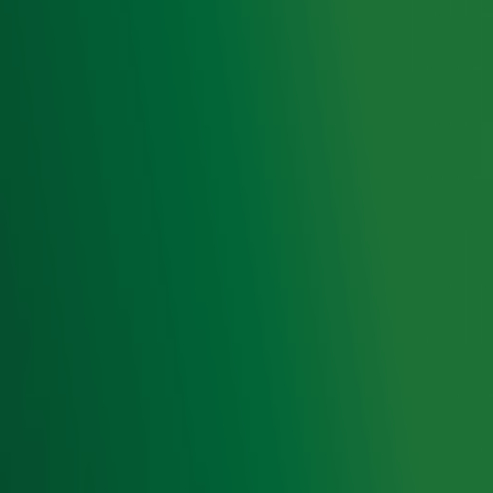
Meld je aan voor de nieuwsbrief van Radio 10 en blijf op
de hoogte van het laatste Radio 10-nieuws.
Aanmelden
Meld je aan voor onze wekelijkse nieuwsbrief met daarin
het laatste nieuws en aanbiedingen die wijzelf of in
samenwerking met onze partners organiseren. Je kunt je
op ieder moment afmelden. Zie voor meer informatie de
privacyverklaring
.
Snel naar
Home
Radiofrequenties Radio 10
Hitlijsten
Radio 10 DJ's
Radio 10 zenders
Livemuziek
Acties
Luisteren naar Radio 10
Voorwaarden
Privacyverklaring