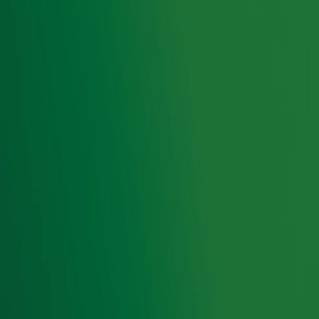
Alle info over Alpe d'HuZes
Foto: The Burger Room
Door
Redactie
Lees ook
Tuinman Ivo Putman veilt complete
tuinmake-over voor Alpe d’HuZes!
Yvette organiseerde zelf 'Tumor Tour' om
geld op te halen voor kankeronderzoek
He did it! Gijs Staverman live op de
pedalen voor Alpe d'HuZes
Ontvang onze nieuwsbrief