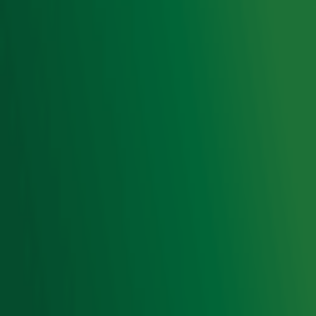
Gebruiksvoorwaarden
Cookieverklaring
Digitale diensten
Cookie instellingen
Adverteren
Vacatures
Publieksservice
Toegankelijkheid
Contact met de Studio
0909-300 10 10
info@radio10.nl
Whatsapp met de Studio
Download de Radio 10 App
Volg Radio 10
©
2026 Talpa Network. Alle rechten voorbehouden. Geen
tekst- en datamining.
Radio 10
Nu Live
De grootste hits aller tijden!