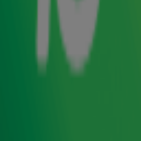
de middagshow live vanaf...
een fiets
! Voor elke
opgehaalde tien euro bleef Gijs een minuutje extra
trappen. En met de beste luisteraars van Nederland werd
dat nog een flinke etappe voor onze eigen Tom Dumoulin:
maar liefst 1300 euro(!) werd gedoneerd op de pagina
van team Alpe d'Yvette. Dit zal Gijs morgen nog wel even
voelen...
Radio 10 support Alpe d'HuZes
Radio 10 support Alpe d'HuZes in aanloop naar en
tijdens het indrukwekkende evenement. Zo maken we
op 3, 4 en 5 juni live radio vanuit onze studio bij de
finish en lopen Froukje de Both en Hannelore
Zwitserlood samen de berg op. In aanloop naar Alpe
d'HuZes volgen we team Alpe d'Yvette en helpen we
deze groep vrienden en familie om zoveel mogelijk
geld op te halen. Wil jij iets bijdragen of meer weten