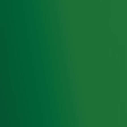
over de actie? Je vindt alle info op onze speciale
actiepagina.
Alle info over Alpe d'HuZes
Door
Redactie
Lees ook
Gijs Staverman fietst live voor Alpe
d'HuZes: doneer en laat hem langer
fietsen!
Ontvang onze nieuwsbrief
Meld je aan voor de nieuwsbrief van Radio 10 en blijf op
de hoogte van het laatste Radio 10-nieuws.
Aanmelden
Meld je aan voor onze wekelijkse nieuwsbrief met daarin
het laatste nieuws en aanbiedingen die wijzelf of in
samenwerking met onze partners organiseren. Je kunt je
op ieder moment afmelden. Zie voor meer informatie de