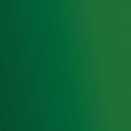
privacyverklaring
.
Snel naar
Home
Radiofrequenties Radio 10
Hitlijsten
Radio 10 DJ's
Radio 10 zenders
Livemuziek
Acties
Luisteren naar Radio 10
Voorwaarden
Privacyverklaring
Gebruiksvoorwaarden
Cookieverklaring
Digitale diensten
Cookie instellingen
Adverteren
Vacatures