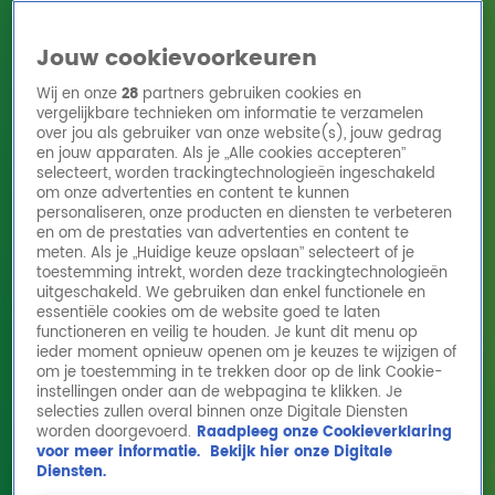
Jouw cookievoorkeuren
Wij en onze
28
partners gebruiken cookies en
vergelijkbare technieken om informatie te verzamelen
over jou als gebruiker van onze website(s), jouw gedrag
en jouw apparaten. Als je „Alle cookies accepteren”
Home
Acties
Radio 10 zenders
Radioshows
DJ's
Hitlijsten
selecteert, worden trackingtechnologieën ingeschakeld
Radio luisteren
om onze advertenties en content te kunnen
personaliseren, onze producten en diensten te verbeteren
Volg Radio 10
en om de prestaties van advertenties en content te
meten. Als je „Huidige keuze opslaan” selecteert of je
toestemming intrekt, worden deze trackingtechnologieën
uitgeschakeld. We gebruiken dan enkel functionele en
Zoeken
essentiële cookies om de website goed te laten
functioneren en veilig te houden. Je kunt dit menu op
ieder moment opnieuw openen om je keuzes te wijzigen of
Home
Online Radio Luisteren
Acties
Shows
Alle zenders
om je toestemming in te trekken door op de link Cookie-
instellingen onder aan de webpagina te klikken. Je
selecties zullen overal binnen onze Digitale Diensten
worden doorgevoerd.
Raadpleeg onze Cookieverklaring
voor meer informatie.
Bekijk hier onze Digitale
Diensten.