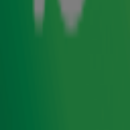
Radio 10 en
VakantieVeilingen
slaan de handen ineen om
in aanloop naar Alpe d’HuZes geld in te zamelen. Via
vakantieveilingen.nl worden bijzondere items geveild
waarvan de volledige opbrengst ten goede komt aan Alpe
d’HuZes. De veiling vind je op
deze pagina
.
Wil je zelf een item aandragen voor de veiling? Mail ons
dan op
veiling@radio10.nl
. We kijken heel graag samen
naar de mogelijkheden.
Let op: op enkele items zijn vanwege administratieve
redenen veilingkosten van toepassing. Ook deze
opbrengsten worden volledig gedoneerd aan Alpe
d'HuZes.
Radio 10 support Alpe d'HuZes
Radio 10 support Alpe d'HuZes in aanloop naar en
tijdens het indrukwekkende evenement. Zo maken we