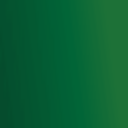
Radio 10 zenders
Livemuziek
Acties
Luisteren naar Radio 10
Voorwaarden
Privacyverklaring
Gebruiksvoorwaarden
Cookieverklaring
Digitale diensten
Cookie instellingen
Adverteren
Vacatures
Publieksservice
Toegankelijkheid
Contact met de Studio
0909-300 10 10
info@radio10.nl
Whatsapp met de Studio