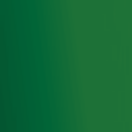
op 3, 4 en 5 juni live radio vanuit onze studio bij de
finish en lopen Froukje de Both en Hannelore
Zwitserlood samen de berg op. In aanloop naar Alpe
d'HuZes volgen we team Alpe d'Yvette en helpen we
deze groep vrienden en familie om zoveel mogelijk
geld op te halen. Wil jij iets bijdragen of meer weten
over de actie? Je vindt alle info op onze speciale
actiepagina.
Alle info over Alpe d'HuZes
Door
Redactie
Lees ook
Jouw eigen hamburger in het restaurant
van Gordon? Dat kan!
Tuinman Ivo Putman veilt complete