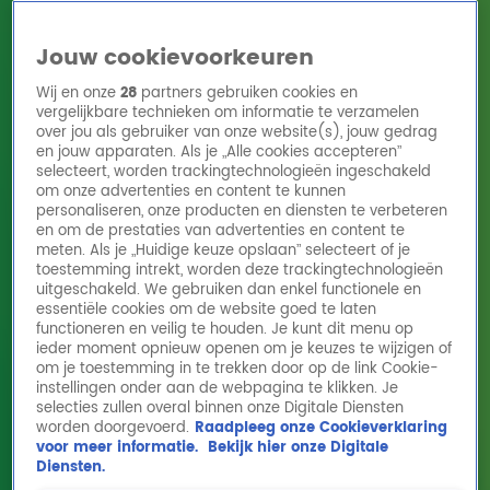
Jouw cookievoorkeuren
Wij en onze
28
partners gebruiken cookies en
vergelijkbare technieken om informatie te verzamelen
over jou als gebruiker van onze website(s), jouw gedrag
en jouw apparaten. Als je „Alle cookies accepteren”
Home
Acties
Radio 10 zenders
Radioshows
DJ's
Hitlijsten
selecteert, worden trackingtechnologieën ingeschakeld
Radio luisteren
om onze advertenties en content te kunnen
personaliseren, onze producten en diensten te verbeteren
Volg Radio 10
en om de prestaties van advertenties en content te
meten. Als je „Huidige keuze opslaan” selecteert of je
toestemming intrekt, worden deze trackingtechnologieën
uitgeschakeld. We gebruiken dan enkel functionele en
Zoeken
essentiële cookies om de website goed te laten
functioneren en veilig te houden. Je kunt dit menu op
ieder moment opnieuw openen om je keuzes te wijzigen of
Home
Online Radio Luisteren
Acties
Shows
Alle zenders
om je toestemming in te trekken door op de link Cookie-
instellingen onder aan de webpagina te klikken. Je
selecties zullen overal binnen onze Digitale Diensten
worden doorgevoerd.
Raadpleeg onze Cookieverklaring
voor meer informatie.
Bekijk hier onze Digitale
Diensten.