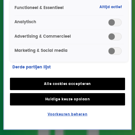
Altijd actief
Functioneel & Essentieel
Analytisch
Advertising & Commercieel
Marketing & Social media
Italiaans dineren als een
Derde partijen lijst
échte ster? Hella Huizinga
en topchef Michael
Alle cookies accepteren
Cervino regelen het!
Huidige keuze opslaan
ENTERTAINMENT
28 mei 2026, 13:33
Voorkeuren beheren