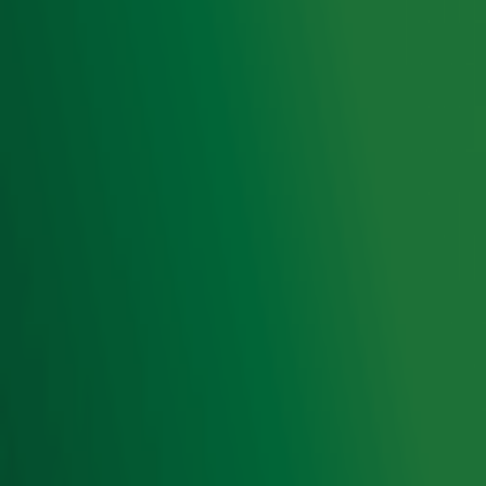
Snel naar
Home
Radiofrequenties Radio 10
Hitlijsten
Radio 10 DJ's
Radio 10 zenders
Livemuziek
Acties
Luisteren naar Radio 10
Voorwaarden
Privacyverklaring
Gebruiksvoorwaarden
Cookieverklaring
Digitale diensten
Cookie instellingen
Adverteren
Vacatures
Publieksservice