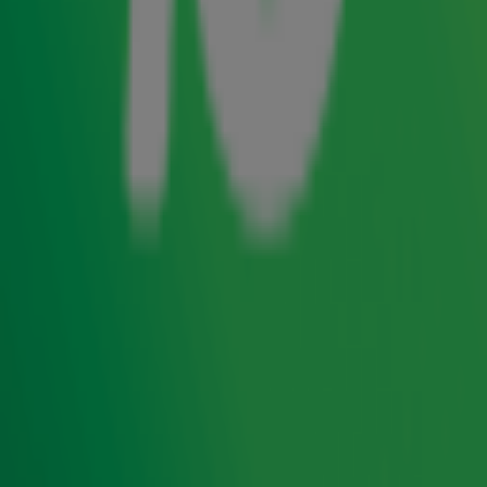
toen om te stoppen met optreden. Gelukkig gaat het nu
goed met Freek en dus kwam er deze week een bijzondere
aankondiging. Suzan & Freek komen met meerdere
concerten naar het GelreDome, waar ze ook gloednieuwe
muziek zullen spelen. Vanmorgen in de
Ochtendshow
met
Gordon
&
Froukje
hoorde je één van die nieuwe nummers
voor het eerst...
Foto: ANP
Door
Redactie
Lees ook
Stoptober-heldin Anja krijgt een
verrassing van Gerard Joling!
D66-lijsttrekker Rob Jetten: 'Gordon, als jij
op mij stemt, mag je borrelen met mijn
verloofde!’