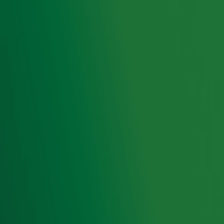
Podiumbeest Nienke Plas blijkt
knaagdierenkiller in nieuwe Staverman
Stand-Up!
Ook Froukje de Both slachtoffer van
identiteitsfraude: 'Verschrikkelijk'
Gordon & Froukje bellen met John
Williams over Help, Mijn Man Is Klusser-
stel: ‘Anders dan ik had doorgegeven’
Ontvang onze nieuwsbrief
Meld je aan voor de nieuwsbrief van Radio 10 en blijf op
de hoogte van het laatste Radio 10-nieuws.
Aanmelden
Meld je aan voor onze wekelijkse nieuwsbrief met daarin
het laatste nieuws en aanbiedingen die wijzelf of in
samenwerking met onze partners organiseren. Je kunt je
op ieder moment afmelden. Zie voor meer informatie de
privacyverklaring
.