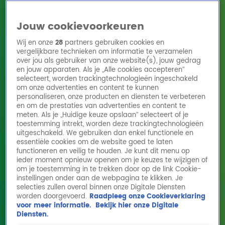
Jouw cookievoorkeuren
Wij en onze
28
partners gebruiken cookies en
vergelijkbare technieken om informatie te verzamelen
over jou als gebruiker van onze website(s), jouw gedrag
en jouw apparaten. Als je „Alle cookies accepteren”
Home
Acties
Radio 10 zenders
Radioshows
DJ's
Hitlijsten
selecteert, worden trackingtechnologieën ingeschakeld
Radio luisteren
om onze advertenties en content te kunnen
personaliseren, onze producten en diensten te verbeteren
Volg Radio 10
en om de prestaties van advertenties en content te
meten. Als je „Huidige keuze opslaan” selecteert of je
toestemming intrekt, worden deze trackingtechnologieën
uitgeschakeld. We gebruiken dan enkel functionele en
Zoeken
essentiële cookies om de website goed te laten
functioneren en veilig te houden. Je kunt dit menu op
ieder moment opnieuw openen om je keuzes te wijzigen of
Home
Online Radio Luisteren
Acties
Shows
Alle zenders
om je toestemming in te trekken door op de link Cookie-
instellingen onder aan de webpagina te klikken. Je
selecties zullen overal binnen onze Digitale Diensten
worden doorgevoerd.
Raadpleeg onze Cookieverklaring
voor meer informatie.
Bekijk hier onze Digitale
Diensten.