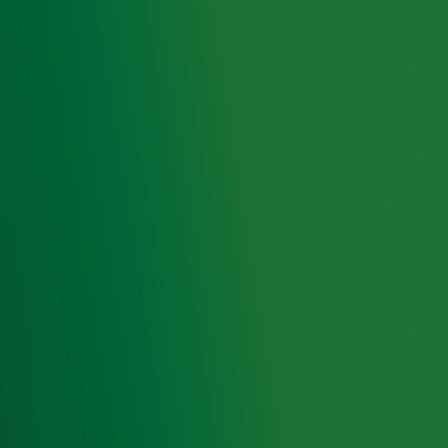
neemt Gijs ze op humoristische wijze mee door hun eigen
carrière. De eerste afleveringen met
Ruben van der
Meer
,
Jörgen Raymann
en
Donny Ronny
staan nu online.
Een nieuwe
is elke woensdag rond
Staverman Stand-Up
14:00 uur te beluisteren via jouw favoriete podcast app en
te zien via KIJK.
Door
Redactie
Lees ook
Gover Meit, Stefano Keizers én Donny
Ronny te gast in Staverman Stand-Up!
Jörgen Raymann in Staverman Stand-Up:
'Je kunt nooit iedereen sparen als je
humor maakt'
Ruben van der Meer door Máxima
geweigerd op podium na grap bij De