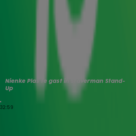
Nienke Plas is een vrouw met vele gezichten! Van
presenteren tot influencen: het 39-jarige multitalent
draait er haar hand en Amsterdamse tongval niet voor
om. Toch klopt het hart van Plas het hardst voor
comedy. Het podiumbeest heeft duidelijk minder
talent voor het verzorgen van haar eigen beestjes.
Want er is een reden waarom juist Flappie tot haar
favoriete comedyfragmenten behoort. Wat leerde ze
verder van Peter Pannekoek en waarom is ze fan van
Hans Teeuwen? Je hoort het in een nieuwe
Staverman
Stand-Up
!
Nienke Plas te gast in Staverman Stand-
Bekijk de aflevering met Nienke Plas nu:
Up
Staverman Stand-Up
32:59
In
spreekt Radio 10-dj Gijs
Staverman Stand-Up
Staverman bekende en onbekendere comedians en
cabaretiers. Waar kunnen ze zelf om lachen? Door wie zijn
ze geïnspireerd? Aan de hand van zelfgekozen fragmenten