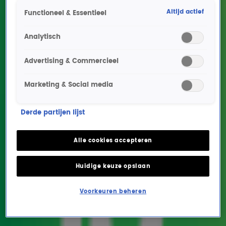
Altijd actief
Functioneel & Essentieel
Analytisch
Advertising & Commercieel
Marketing & Social media
Podiumbeest Nienke Plas
Derde partijen lijst
blijkt knaagdierenkiller
in nieuwe Staverman
Alle cookies accepteren
Stand-Up!
Huidige keuze opslaan
ENTERTAINMENT
22 okt 2025, 12:41
Voorkeuren beheren