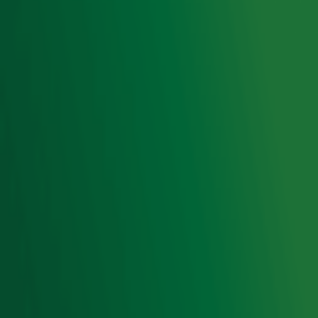
Luisteren naar Radio 10
Voorwaarden
Privacyverklaring
Gebruiksvoorwaarden
Cookieverklaring
Digitale diensten
Cookie instellingen
Adverteren
Vacatures
Publieksservice
Toegankelijkheid
Contact met de Studio
0909-300 10 10
info@radio10.nl
Whatsapp met de Studio
Download de Radio 10 App
Volg Radio 10
©
2026 Talpa Network. Alle rechten voorbehouden. Geen
tekst- en datamining.