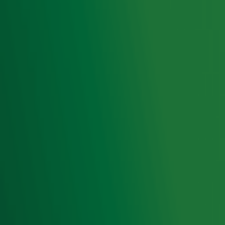
Lama's
Ontvang onze nieuwsbrief
Meld je aan voor de nieuwsbrief van Radio 10 en blijf op
de hoogte van het laatste Radio 10-nieuws.
Aanmelden
Meld je aan voor onze wekelijkse nieuwsbrief met daarin
het laatste nieuws en aanbiedingen die wijzelf of in
samenwerking met onze partners organiseren. Je kunt je
op ieder moment afmelden. Zie voor meer informatie de
privacyverklaring
.
Snel naar
Home
Radiofrequenties Radio 10
Hitlijsten
Radio 10 DJ's
Radio 10 zenders
Livemuziek
Acties