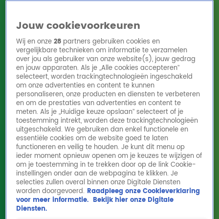
Jouw cookievoorkeuren
Wij en onze
28
partners gebruiken cookies en
vergelijkbare technieken om informatie te verzamelen
over jou als gebruiker van onze website(s), jouw gedrag
en jouw apparaten. Als je „Alle cookies accepteren”
Home
Acties
Radio 10 zenders
Radioshows
DJ's
Hitlijsten
selecteert, worden trackingtechnologieën ingeschakeld
Radio luisteren
om onze advertenties en content te kunnen
personaliseren, onze producten en diensten te verbeteren
Volg Radio 10
en om de prestaties van advertenties en content te
meten. Als je „Huidige keuze opslaan” selecteert of je
toestemming intrekt, worden deze trackingtechnologieën
uitgeschakeld. We gebruiken dan enkel functionele en
Zoeken
essentiële cookies om de website goed te laten
functioneren en veilig te houden. Je kunt dit menu op
ieder moment opnieuw openen om je keuzes te wijzigen of
Home
Online Radio Luisteren
Acties
Shows
Alle zenders
om je toestemming in te trekken door op de link Cookie-
instellingen onder aan de webpagina te klikken. Je
selecties zullen overal binnen onze Digitale Diensten
worden doorgevoerd.
Raadpleeg onze Cookieverklaring
voor meer informatie.
Bekijk hier onze Digitale
Diensten.