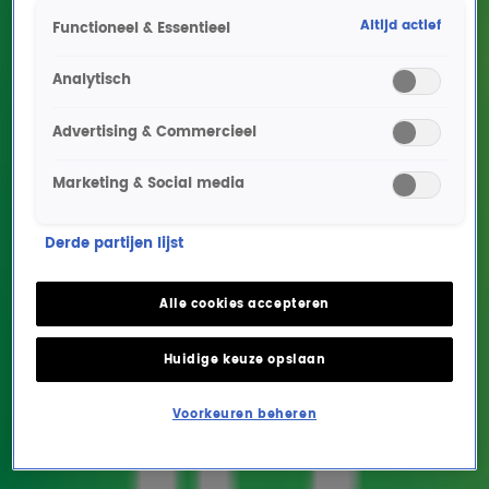
Altijd actief
Functioneel & Essentieel
Analytisch
Advertising & Commercieel
Marketing & Social media
René Bogaart veilt 'feest
Derde partijen lijst
van de eeuw' met
optreden van Tino
Alle cookies accepteren
Martin!
Huidige keuze opslaan
ENTERTAINMENT
7 mei 2026, 16:04
Voorkeuren beheren