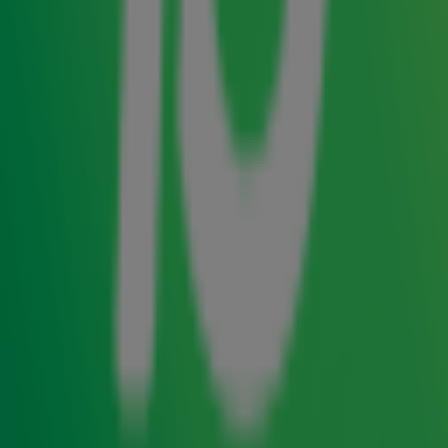
Hou je vast voor misschien wel dé klapper van
alle
veilingitems
voor
Alpe d'HuZes
. In de
ochtendshow
spraken
Gordon
&
Froukje
met horecaondernemer
René Bogaart, bekend van het populaire SBS6-
programma
. Hij wil namelijk wel iets
De Bogaartjes
aanbieden voor onze actie: een all inclusive feestje
voor vijftig personen, met alles erop en eraan. Zeven
gangen walking dinner, karaoke-kamers, een DJ én...
een paar uurtjes later gooit René er in
Gijs op 10
nog
een gigantisch schepje bovenop. Want is het niet leuk
als zijn vriend Tino Martin op dit feest van de eeuw
komt zingen?!
Bieden op dit veilingitem doe je
hier
.
Veiling Radio 10 op VakantieVeilingen voor
Alpe d'HuZes
Radio 10 en
VakantieVeilingen
slaan de handen ineen om
in aanloop naar Alpe d’HuZes geld in te zamelen. Via