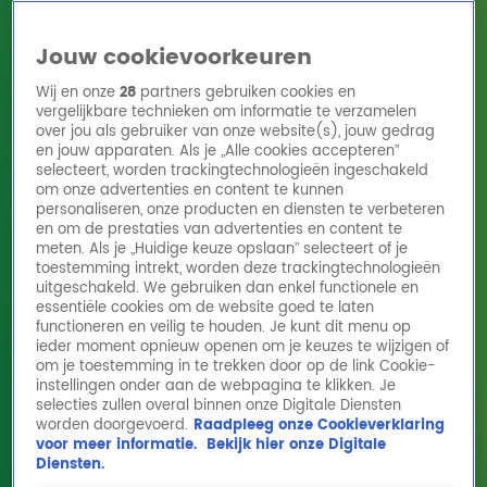
Jouw cookievoorkeuren
Wij en onze
28
partners gebruiken cookies en
vergelijkbare technieken om informatie te verzamelen
over jou als gebruiker van onze website(s), jouw gedrag
en jouw apparaten. Als je „Alle cookies accepteren”
Home
Acties
Radio 10 zenders
Radioshows
DJ's
Hitlijsten
selecteert, worden trackingtechnologieën ingeschakeld
Radio luisteren
om onze advertenties en content te kunnen
personaliseren, onze producten en diensten te verbeteren
Volg Radio 10
en om de prestaties van advertenties en content te
meten. Als je „Huidige keuze opslaan” selecteert of je
toestemming intrekt, worden deze trackingtechnologieën
uitgeschakeld. We gebruiken dan enkel functionele en
Zoeken
essentiële cookies om de website goed te laten
functioneren en veilig te houden. Je kunt dit menu op
ieder moment opnieuw openen om je keuzes te wijzigen of
Home
Online Radio Luisteren
Acties
Shows
Alle zenders
om je toestemming in te trekken door op de link Cookie-
instellingen onder aan de webpagina te klikken. Je
selecties zullen overal binnen onze Digitale Diensten
worden doorgevoerd.
Raadpleeg onze Cookieverklaring
voor meer informatie.
Bekijk hier onze Digitale
Diensten.