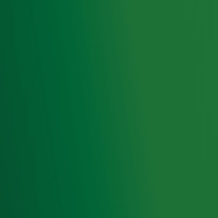
Foto: ANP
Door
Redactie
Lees ook
Erik de Zwart neemt je een dagje mee op
de tram
Meesterbakker Robèrt van Beckhoven veilt
bakcursus voor Alpe d'HuZes! 👨‍🍳
Ontvang onze nieuwsbrief
Meld je aan voor de nieuwsbrief van Radio 10 en blijf op
de hoogte van het laatste Radio 10-nieuws.
Aanmelden
Meld je aan voor onze wekelijkse nieuwsbrief met daarin
het laatste nieuws en aanbiedingen die wijzelf of in
samenwerking met onze partners organiseren. Je kunt je