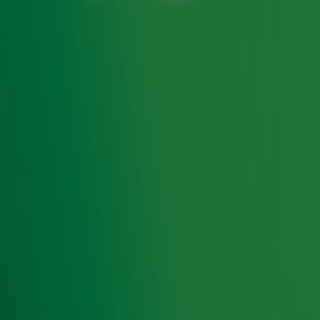
vakantieveilingen.nl worden bijzondere items geveild
waarvan de volledige opbrengst ten goede komt aan Alpe
d’HuZes. De veiling vind je op
deze pagina
.
Radio 10 support Alpe d'HuZes
Radio 10 support Alpe d'HuZes in aanloop naar en
tijdens het indrukwekkende evenement. Zo maken we
op 3, 4 en 5 juni live radio vanuit onze studio bij de
finish en lopen Froukje de Both en Hannelore
Zwitserlood samen de berg op. In aanloop naar Alpe
d'HuZes volgen we team Alpe d'Yvette en helpen we
deze groep vrienden en familie om zoveel mogelijk
geld op te halen. Wil jij iets bijdragen of meer weten
over de actie? Je vindt alle info op onze speciale
actiepagina.
Alle info over Alpe d'HuZes