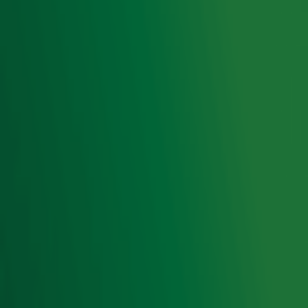
op ieder moment afmelden. Zie voor meer informatie de
privacyverklaring
.
Snel naar
Home
Radiofrequenties Radio 10
Hitlijsten
Radio 10 DJ's
Radio 10 zenders
Livemuziek
Acties
Luisteren naar Radio 10
Voorwaarden
Privacyverklaring
Gebruiksvoorwaarden
Cookieverklaring
Digitale diensten
Cookie instellingen
Adverteren