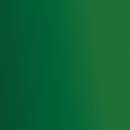
momenten uit m'n leven'
Ontvang onze nieuwsbrief
Meld je aan voor de nieuwsbrief van Radio 10 en blijf op
de hoogte van het laatste Radio 10-nieuws.
Aanmelden
Meld je aan voor onze wekelijkse nieuwsbrief met daarin
het laatste nieuws en aanbiedingen die wijzelf of in
samenwerking met onze partners organiseren. Je kunt je
op ieder moment afmelden. Zie voor meer informatie de
privacyverklaring
.
Snel naar
Home
Radiofrequenties Radio 10
Hitlijsten
Radio 10 DJ's
Radio 10 zenders
Livemuziek
Acties