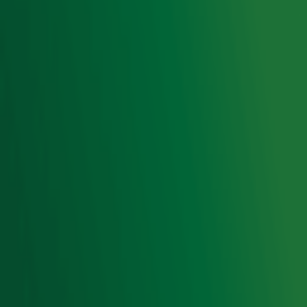
Luisteren naar Radio 10
Voorwaarden
Privacyverklaring
Gebruiksvoorwaarden
Cookieverklaring
Digitale diensten
Cookie instellingen
Adverteren
Vacatures
Publieksservice
Toegankelijkheid
Contact met de Studio
0909-300 10 10
info@radio10.nl
Whatsapp met de Studio
Download de Radio 10 App
Volg Radio 10
©
2026 Talpa Network. Alle rechten voorbehouden. Geen
tekst- en datamining.