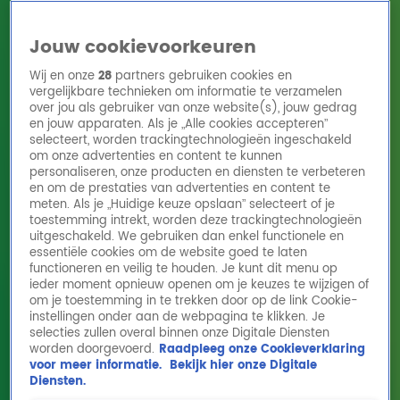
Jouw cookievoorkeuren
Wij en onze
28
partners gebruiken cookies en
vergelijkbare technieken om informatie te verzamelen
over jou als gebruiker van onze website(s), jouw gedrag
en jouw apparaten. Als je „Alle cookies accepteren”
Home
Acties
Radio 10 zenders
Radioshows
DJ's
Hitlijsten
selecteert, worden trackingtechnologieën ingeschakeld
Radio luisteren
om onze advertenties en content te kunnen
personaliseren, onze producten en diensten te verbeteren
Volg Radio 10
en om de prestaties van advertenties en content te
meten. Als je „Huidige keuze opslaan” selecteert of je
toestemming intrekt, worden deze trackingtechnologieën
uitgeschakeld. We gebruiken dan enkel functionele en
Zoeken
essentiële cookies om de website goed te laten
functioneren en veilig te houden. Je kunt dit menu op
ieder moment opnieuw openen om je keuzes te wijzigen of
Home
Online Radio Luisteren
Acties
Shows
Alle zenders
om je toestemming in te trekken door op de link Cookie-
instellingen onder aan de webpagina te klikken. Je
selecties zullen overal binnen onze Digitale Diensten
worden doorgevoerd.
Raadpleeg onze Cookieverklaring
voor meer informatie.
Bekijk hier onze Digitale
Diensten.