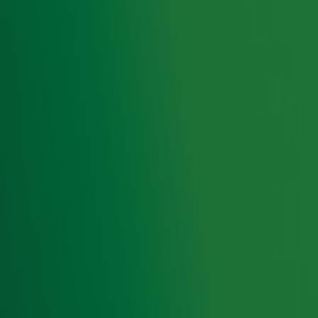
d'HuZes volgen we team Alpe d'Yvette en helpen we
deze groep vrienden en familie om zoveel mogelijk
geld op te halen. Wil jij iets bijdragen of meer weten
over de actie? Je vindt alle info op onze speciale
actiepagina.
Alle info over Alpe d'HuZes
Door
Redactie
Lees ook
Gijs Staverman fietst live voor Alpe
d'HuZes: doneer en laat hem langer
fietsen!
Paul geraakt door aandacht voor Yvette:
'Mooi om dit om te buigen naar iets
positiefs'
Gordon over Toppers in Concert: 'Mooiste