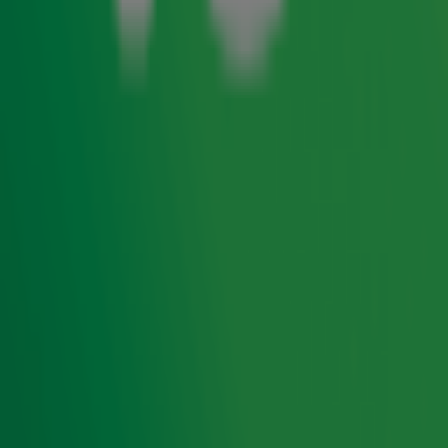
waarvan de volledige opbrengst ten goede komt aan Alpe
d’HuZes. De veiling vind je op
deze pagina
.
Wil je zelf een item aandragen voor de veiling? Mail ons
dan op
veiling@radio10.nl
. We kijken heel graag samen
naar de mogelijkheden.
Let op: op enkele items zijn vanwege administratieve
redenen veilingkosten van toepassing. Ook deze
opbrengsten worden volledig gedoneerd aan Alpe
d'HuZes.
Radio 10 support Alpe d'HuZes
Radio 10 support Alpe d'HuZes in aanloop naar en
tijdens het indrukwekkende evenement. Zo maken we
op 3, 4 en 5 juni live radio vanuit onze studio bij de
finish en lopen Froukje de Both en Hannelore
Zwitserlood samen de berg op. In aanloop naar Alpe