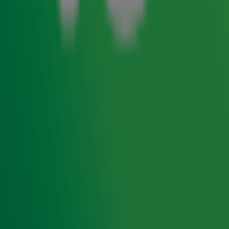
vakantieveilingen.nl worden bijzondere items geveild
waarvan de volledige opbrengst ten goede komt aan Alpe
d’HuZes. De veiling vind je op
deze pagina
.
Wil je zelf een item aandragen voor de veiling? Mail ons
dan op
veiling@radio10.nl
. We kijken heel graag samen
naar de mogelijkheden.
Let op: op enkele items zijn vanwege administratieve
redenen veilingkosten van toepassing. Ook deze
opbrengsten worden volledig gedoneerd aan Alpe
d'HuZes.
Radio 10 support Alpe d'HuZes
Radio 10 support Alpe d'HuZes in aanloop naar en
tijdens het indrukwekkende evenement. Zo maken we
op 3, 4 en 5 juni live radio vanuit onze studio bij de
finish en lopen Froukje de Both en Hannelore