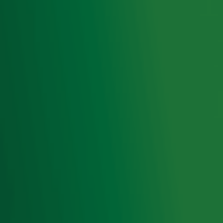
Komt er een nieuwe single van Gordon en
Re-Play?
Ontvang onze nieuwsbrief
Meld je aan voor de nieuwsbrief van Radio 10 en blijf op
de hoogte van het laatste Radio 10-nieuws.
Aanmelden
Meld je aan voor onze wekelijkse nieuwsbrief met daarin
het laatste nieuws en aanbiedingen die wijzelf of in
samenwerking met onze partners organiseren. Je kunt je
op ieder moment afmelden. Zie voor meer informatie de
privacyverklaring
.
Snel naar
Home
Radiofrequenties Radio 10
Hitlijsten
Radio 10 DJ's
Radio 10 zenders
Livemuziek