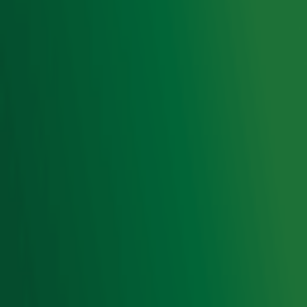
Acties
Luisteren naar Radio 10
Voorwaarden
Privacyverklaring
Gebruiksvoorwaarden
Cookieverklaring
Digitale diensten
Cookie instellingen
Adverteren
Vacatures
Publieksservice
Toegankelijkheid
Contact met de Studio
0909-300 10 10
info@radio10.nl
Whatsapp met de Studio
Download de Radio 10 App
Volg Radio 10
©
2026 Talpa Network. Alle rechten voorbehouden. Geen