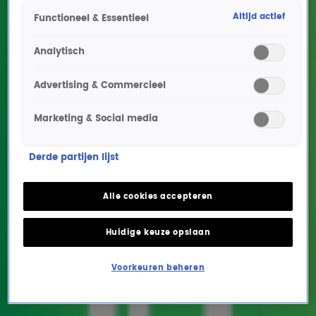
Altijd actief
Functioneel & Essentieel
Analytisch
Advertising & Commercieel
Marketing & Social media
Gordon & Re-Play
Derde partijen lijst
primeuren Mi Lobi Yu en
bieden uniek veilingitem
Alle cookies accepteren
aan
Huidige keuze opslaan
ENTERTAINMENT
8 mei 2026, 13:50
Voorkeuren beheren