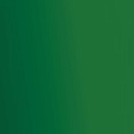
Zwitserlood samen de berg op. In aanloop naar Alpe
d'HuZes volgen we team Alpe d'Yvette en helpen we
deze groep vrienden en familie om zoveel mogelijk
geld op te halen. Wil jij iets bijdragen of meer weten
over de actie? Je vindt alle info op onze speciale
actiepagina.
Alle info over Alpe d'HuZes
Door
Redactie
Lees ook
Gordon en Re-Play volgend jaar naar het
Eurovisie Songfestival?
Gordon over comeback met Re-Play: 'Had
niet meer alleen willen optreden'