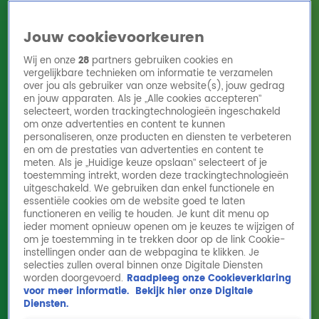
Jouw cookievoorkeuren
Wij en onze
28
partners gebruiken cookies en
vergelijkbare technieken om informatie te verzamelen
over jou als gebruiker van onze website(s), jouw gedrag
en jouw apparaten. Als je „Alle cookies accepteren”
Home
Acties
Radio 10 zenders
Radioshows
DJ's
Hitlijsten
selecteert, worden trackingtechnologieën ingeschakeld
Radio luisteren
om onze advertenties en content te kunnen
personaliseren, onze producten en diensten te verbeteren
Volg Radio 10
en om de prestaties van advertenties en content te
meten. Als je „Huidige keuze opslaan” selecteert of je
toestemming intrekt, worden deze trackingtechnologieën
uitgeschakeld. We gebruiken dan enkel functionele en
Zoeken
essentiële cookies om de website goed te laten
functioneren en veilig te houden. Je kunt dit menu op
ieder moment opnieuw openen om je keuzes te wijzigen of
Home
Online Radio Luisteren
Acties
Shows
Alle zenders
om je toestemming in te trekken door op de link Cookie-
instellingen onder aan de webpagina te klikken. Je
selecties zullen overal binnen onze Digitale Diensten
worden doorgevoerd.
Raadpleeg onze Cookieverklaring
voor meer informatie.
Bekijk hier onze Digitale
Diensten.