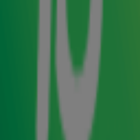
Wie dacht dat Gordon & Re-Play
r bij
never nooit mee
elkaar zouden komen heeft het mis. De mannen zijn
helemaal terug en hebben met
een
Mi Lobi Yu
gloednieuwe single opgenomen, waarvan wij
vanmorgen de radioprimeur hadden in de
ochtendshow. De vrienden voor het leven treden op 9
oktober opnieuw samen op en wel tijdens het
jubileumconcert van Re-Play in Rotterdam Ahoy.
Speciaal voor onze
Alpe d'HuZes-veiling
hebben de
mannen een meet & greet-pakket samengesteld.
Daarmee kun je naar de show, krijg je een rondleiding
backstage én mag je Gordon & Re-Play na afloop
ontmoeten. Doe jij
het hoogste bod
?
Veiling Radio 10 op VakantieVeilingen voor
Alpe d'HuZes
Radio 10 en
VakantieVeilingen
slaan de handen ineen om
in aanloop naar Alpe d’HuZes geld in te zamelen. Via