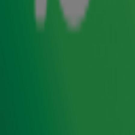
ze kruidnoten van verschillende supermarkten. Wie heeft
de allerbeste kruidnoten en welke winkel kan van Bakpiet
nog wel een lesje gebruiken?
Door
Redactie
Lees ook
Dit is de beste oranje tompouce uit de
winkel!
Help! Mijn partner is altijd te laat
Hoe klinken Top 4000-hits van Golden
Earring in het Nederlands?
Ontvang onze nieuwsbrief
Meld je aan voor de nieuwsbrief van Radio 10 en blijf op