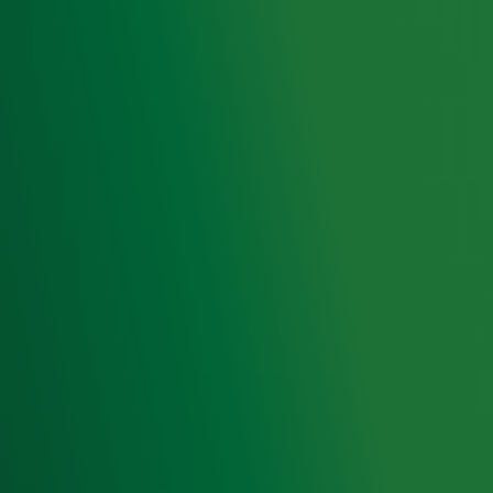
de hoogte van het laatste Radio 10-nieuws.
Aanmelden
Meld je aan voor onze wekelijkse nieuwsbrief met daarin
het laatste nieuws en aanbiedingen die wijzelf of in
samenwerking met onze partners organiseren. Je kunt je
op ieder moment afmelden. Zie voor meer informatie de
privacyverklaring
.
Snel naar
Home
Radiofrequenties Radio 10
Hitlijsten
Radio 10 DJ's
Radio 10 zenders
Livemuziek
Acties
Luisteren naar Radio 10
Voorwaarden
Privacyverklaring