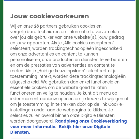
Jouw cookievoorkeuren
Wij en onze
28
partners gebruiken cookies en
vergelijkbare technieken om informatie te verzamelen
over jou als gebruiker van onze website(s), jouw gedrag
en jouw apparaten. Als je „Alle cookies accepteren”
Home
Acties
Radio 10 zenders
Radioshows
DJ's
Hitlijsten
selecteert, worden trackingtechnologieën ingeschakeld
Radio luisteren
om onze advertenties en content te kunnen
personaliseren, onze producten en diensten te verbeteren
Volg Radio 10
en om de prestaties van advertenties en content te
meten. Als je „Huidige keuze opslaan” selecteert of je
toestemming intrekt, worden deze trackingtechnologieën
uitgeschakeld. We gebruiken dan enkel functionele en
Zoeken
essentiële cookies om de website goed te laten
functioneren en veilig te houden. Je kunt dit menu op
ieder moment opnieuw openen om je keuzes te wijzigen of
Home
Online Radio Luisteren
Acties
Shows
Alle zenders
om je toestemming in te trekken door op de link Cookie-
instellingen onder aan de webpagina te klikken. Je
selecties zullen overal binnen onze Digitale Diensten
worden doorgevoerd.
Raadpleeg onze Cookieverklaring
voor meer informatie.
Bekijk hier onze Digitale
Diensten.