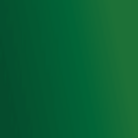
Gebruiksvoorwaarden
Cookieverklaring
Digitale diensten
Cookie instellingen
Adverteren
Vacatures
Publieksservice
Toegankelijkheid
Contact met de Studio
0909-300 10 10
info@radio10.nl
Whatsapp met de Studio
Download de Radio 10 App
Volg Radio 10
©
2026 Talpa Network. Alle rechten voorbehouden. Geen
tekst- en datamining.
Radio 10
Nu Live
De grootste hits aller tijden!