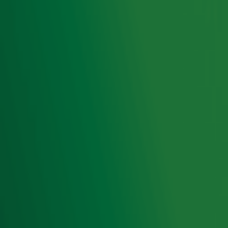
Meld je aan voor de nieuwsbrief van Radio 10 en blijf op
de hoogte van het laatste Radio 10-nieuws.
Aanmelden
Meld je aan voor onze wekelijkse nieuwsbrief met daarin
het laatste nieuws en aanbiedingen die wijzelf of in
samenwerking met onze partners organiseren. Je kunt je
op ieder moment afmelden. Zie voor meer informatie de
privacyverklaring
.
Snel naar
Home
Radiofrequenties Radio 10
Hitlijsten
Radio 10 DJ's
Radio 10 zenders
Livemuziek
Acties
Luisteren naar Radio 10
Voorwaarden
Privacyverklaring