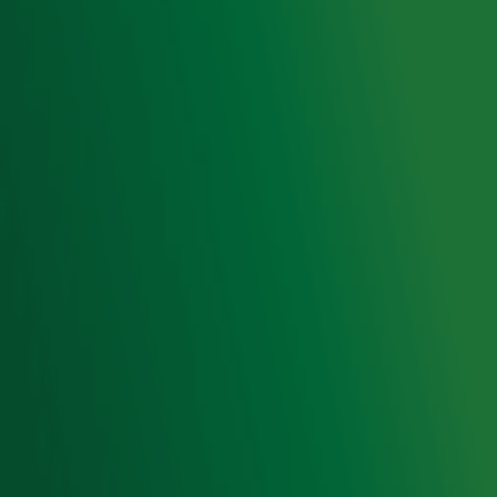
Gebruiksvoorwaarden
Cookieverklaring
Digitale diensten
Cookie instellingen
Adverteren
Vacatures
Publieksservice
Toegankelijkheid
Contact met de Studio
0909-300 10 10
info@radio10.nl
Whatsapp met de Studio
Download de Radio 10 App
Volg Radio 10
©
2026 Talpa Network. Alle rechten voorbehouden. Geen
tekst- en datamining.
Radio 10
Nu Live