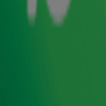
goed voor maar liefst 12 noteringen in de
Top 4000
. Hoe
zouden deze hits klinken als ze niet in het Engels, maar in
het Nederlands gezongen werden? Tributeband
Coming
On Strong kwam langs
bij
Gordon & Froukje
en dat leek
ons een perfect moment om dit eens uit te testen. Kunnen
ze de Golden Earring-hit raden aan de hand van de
vertaalde, Nederlandse songtekst?
Door
Redactie
Lees ook
Tributeband Coming On Strong speelt
Golden Earring-hits in de ochtendshow!
Golden Earring geeft in 2026 alsnog
afscheidsconcert
Ontvang onze nieuwsbrief