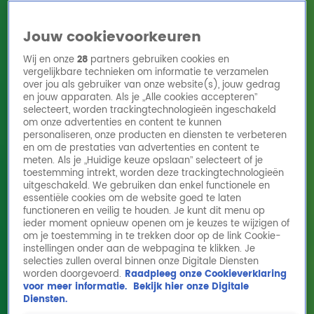
Jouw cookievoorkeuren
Wij en onze
28
partners gebruiken cookies en
vergelijkbare technieken om informatie te verzamelen
over jou als gebruiker van onze website(s), jouw gedrag
en jouw apparaten. Als je „Alle cookies accepteren”
Home
Acties
Radio 10 zenders
Radioshows
DJ's
Hitlijsten
selecteert, worden trackingtechnologieën ingeschakeld
Radio luisteren
om onze advertenties en content te kunnen
personaliseren, onze producten en diensten te verbeteren
Volg Radio 10
en om de prestaties van advertenties en content te
meten. Als je „Huidige keuze opslaan” selecteert of je
toestemming intrekt, worden deze trackingtechnologieën
uitgeschakeld. We gebruiken dan enkel functionele en
Zoeken
essentiële cookies om de website goed te laten
functioneren en veilig te houden. Je kunt dit menu op
ieder moment opnieuw openen om je keuzes te wijzigen of
Home
Online Radio Luisteren
Acties
Shows
Alle zenders
om je toestemming in te trekken door op de link Cookie-
instellingen onder aan de webpagina te klikken. Je
selecties zullen overal binnen onze Digitale Diensten
worden doorgevoerd.
Raadpleeg onze Cookieverklaring
voor meer informatie.
Bekijk hier onze Digitale
Diensten.