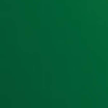
1 sep 2018, 06:00
Entertainment
Alberto Stegeman plaatste nep-bom bij defensie
30 aug 2018, 08:52
Nieuws