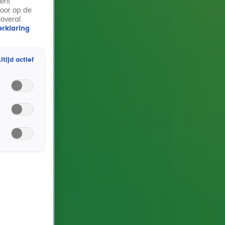
ment
door op de
 overal
rklaring
ltijd actief