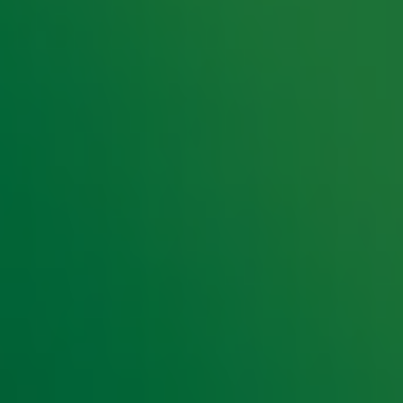
109
110
111
112
113