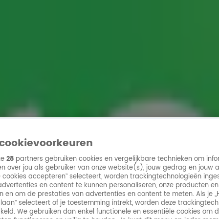
ren
cookievoorkeuren
ze
28
partners gebruiken cookies en vergelijkbare technieken om info
n over jou als gebruiker van onze website(s), jouw gedrag en jouw 
lle cookies accepteren” selecteert, worden trackingtechnologieën ing
dvertenties en content te kunnen personaliseren, onze producten en
n en om de prestaties van advertenties en content te meten. Als je „
laan” selecteert of je toestemming intrekt, worden deze trackingtec
keld. We gebruiken dan enkel functionele en essentiële cookies om 