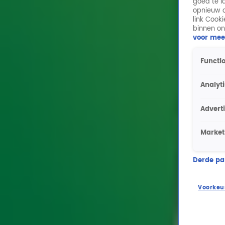
goed te l
opnieuw o
Nance en Gerard doen live Slave To The Music
link Cook
17 sep 2018, 09:51
binnen on
Muziek
voor mee
Desray van 2 Brothers on the 4th Floor doet Dreams
15 sep 2018, 13:01
Functio
Entertainment
De 10 van 10: Viva España
Analyt
13 sep 2018, 18:01
Entertainment
Advert
18 jaar geleden kreeg Gerard ruzie met Bon Jovi
13 sep 2018, 08:21
Market
Nieuws
De ultieme boybandquiz
Derde part
12 sep 2018, 17:19
Entertainment
Voorkeu
30+ vrouwen checken telefoon 200 keer per dag
12 sep 2018, 07:18
Nieuws