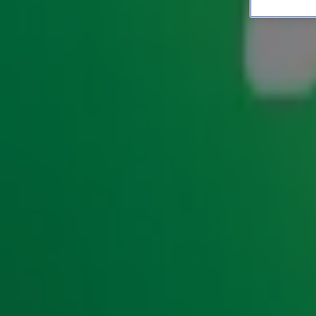
Monique heeft map met stokoude, maar waardevolle porno
11 sep 2018, 09:32
Nieuws
Ken jij deze 90’s-gadgets nog?
10 sep 2018, 17:25
Muziek
Gerard belde 8-jarige winnaar NK Burlen
10 sep 2018, 10:24
Nieuws
De finale van De Zeker Weten Quiz
7 sep 2018, 17:36
Nieuws
De 10 van 10: Meest iconische videoclips uit de 90’s
6 sep 2018, 18:14
Entertainment
Hoe goed ken jij Freddie Mercury?
5 sep 2018, 06:00
Hitlijsten
Herken jij deze bekende baarden?