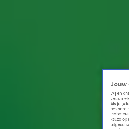
Home
Acties
Radio 10 zenders
Radioshows
DJ's
Hitlijsten
Radio luiste
Volg Radio 10
Zoeken
Home
Online Radio Luisteren
Acties
Shows
Alle zenders
Jouw 
Nieuws
Wij en on
Gediskwalificeerde Boer Remco reageert hilarisch op 'innig contact' met dames
verzamele
18 sep 2018, 07:51
Als je „A
Shows
om onze a
verbetere
Ken je deze 90's-reclames nog? 👀
keuze ops
17 sep 2018, 17:56
uitgescha
Muziek