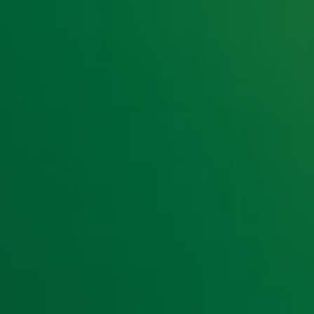
e hoogte van het laatste Radio 10-nieuws.
t laatste nieuws en aanbiedingen die wijzelf of in samenwe
klaring
.