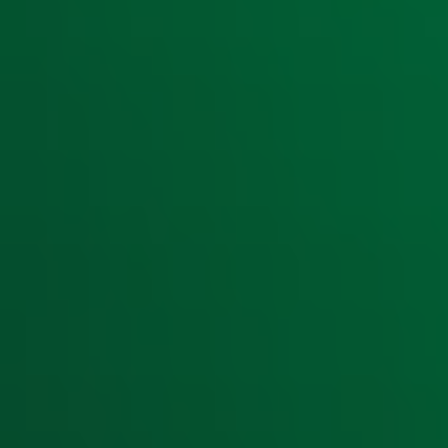
Ontvang onze nieuwsbrief
Meld je aan voor de nieuwsbrief van Radio 10 en blijf op d
Aanmelden
Meld je aan voor onze wekelijkse nieuwsbrief met daarin he
moment afmelden. Zie voor meer informatie de
privacyver
Snel naar
Home
Radiofrequenties Radio 10
Hitlijsten
Radio 10 DJ's
Radio 10 zenders
Livemuziek
Acties
Luisteren naar Radio 10
Voorwaarden
Privacyverklaring
Gebruiksvoorwaarden