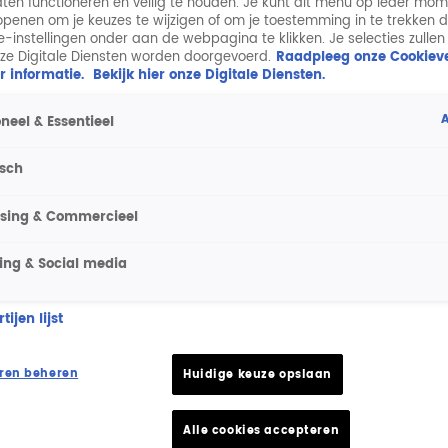
aten functioneren en veilig te houden. Je kunt dit menu op ieder mo
penen om je keuzes te wijzigen of om je toestemming in te trekken 
ie-instellingen onder aan de webpagina te klikken. Je selecties zullen
ze Digitale Diensten worden doorgevoerd.
Raadpleeg onze Cookieve
r informatie.
Bekijk hier onze Digitale Diensten.
A
neel & Essentieel
isch
ising & Commercieel
ing & Social media
ijen lijst
ren beheren
Huidige keuze opslaan
Alle cookies accepteren