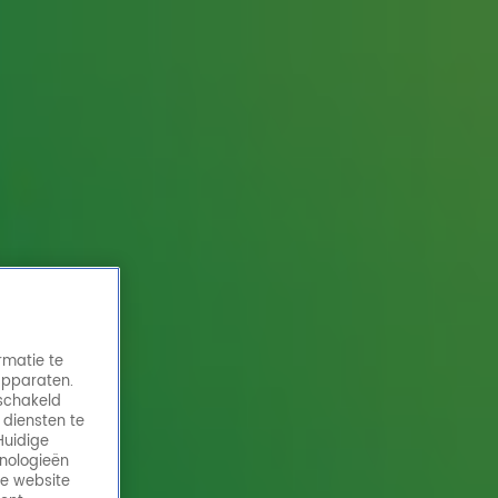
rmatie te
apparaten.
eschakeld
 diensten te
Huidige
hnologieën
de website