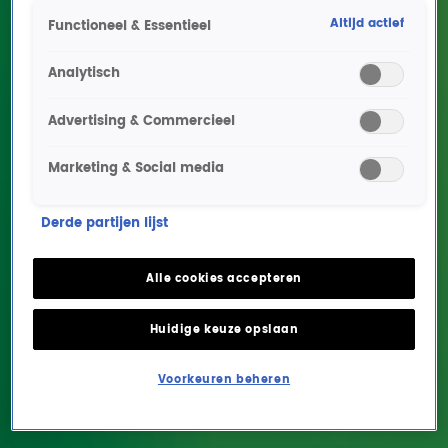
Altijd actief
Functioneel & Essentieel
Analytisch
Advertising & Commercieel
Marketing & Social media
Oefenen voor De Lach
Derde partijen lijst
van 10
Alle cookies accepteren
ENTERTAINMENT
24 sep 2018, 06:00
Huidige keuze opslaan
Vanaf 1 oktober kun je bij Radio 10 weer meespelen met De Lach
Voorkeuren beheren
van 10. Weet jij van wie de Lach is en geef je het juiste antwoord in
de uitzending? Dan ga jij ervandoor met de jackpot! Om je vast
klaar te stomen, spelen we een oefenronde. Raad jij alle Lachen?