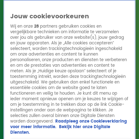
Jouw cookievoorkeuren
Wij en onze
28
partners gebruiken cookies en
vergelijkbare technieken om informatie te verzamelen
over jou als gebruiker van onze website(s), jouw gedrag
en jouw apparaten. Als je „Alle cookies accepteren”
Home
Acties
Radio 10 zenders
Radioshows
DJ's
Hitlijsten
selecteert, worden trackingtechnologieën ingeschakeld
Radio luisteren
om onze advertenties en content te kunnen
personaliseren, onze producten en diensten te verbeteren
Volg Radio 10
en om de prestaties van advertenties en content te
meten. Als je „Huidige keuze opslaan” selecteert of je
toestemming intrekt, worden deze trackingtechnologieën
uitgeschakeld. We gebruiken dan enkel functionele en
Zoeken
essentiële cookies om de website goed te laten
functioneren en veilig te houden. Je kunt dit menu op
ieder moment opnieuw openen om je keuzes te wijzigen of
Home
Online Radio Luisteren
Acties
Shows
Alle zenders
om je toestemming in te trekken door op de link Cookie-
instellingen onder aan de webpagina te klikken. Je
selecties zullen overal binnen onze Digitale Diensten
worden doorgevoerd.
Raadpleeg onze Cookieverklaring
voor meer informatie.
Bekijk hier onze Digitale
Diensten.