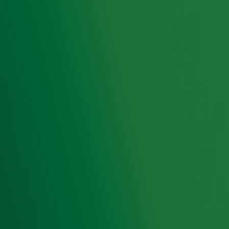
Ontvang onze nieuwsbrief
Meld je aan voor de nieuwsbrief van Radio 10 en blijf op
de hoogte van het laatste Radio 10-nieuws.
Aanmelden
Meld je aan voor onze wekelijkse nieuwsbrief met daarin
het laatste nieuws en aanbiedingen die wijzelf of in
samenwerking met onze partners organiseren. Je kunt je
op ieder moment afmelden. Zie voor meer informatie de
privacyverklaring
.
Snel naar
Home
Radiofrequenties Radio 10
Hitlijsten
Radio 10 DJ's
Radio 10 zenders
Livemuziek
Acties
Luisteren naar Radio 10