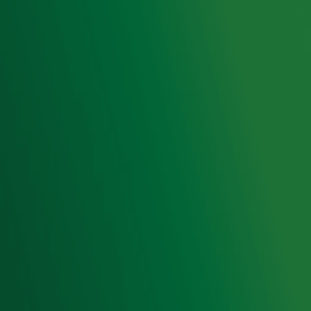
Voorwaarden
Privacyverklaring
Gebruiksvoorwaarden
Cookieverklaring
Digitale diensten
Cookie instellingen
Adverteren
Vacatures
Publieksservice
Toegankelijkheid
Contact met de Studio
0909-300 10 10
info@radio10.nl
Whatsapp met de Studio
Download de Radio 10 App
Volg Radio 10
©
2026 Talpa Network. Alle rechten voorbehouden. Geen
tekst- en datamining.
Radio 10