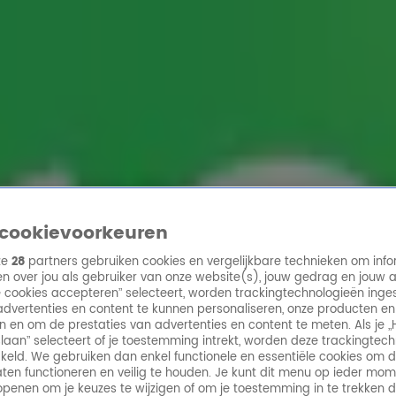
ren
cookievoorkeuren
ze
28
partners gebruiken cookies en vergelijkbare technieken om info
n over jou als gebruiker van onze website(s), jouw gedrag en jouw 
lle cookies accepteren” selecteert, worden trackingtechnologieën ing
dvertenties en content te kunnen personaliseren, onze producten en
n en om de prestaties van advertenties en content te meten. Als je „
laan” selecteert of je toestemming intrekt, worden deze trackingtec
keld. We gebruiken dan enkel functionele en essentiële cookies om 
aten functioneren en veilig te houden. Je kunt dit menu op ieder mo
penen om je keuzes te wijzigen of om je toestemming in te trekken 