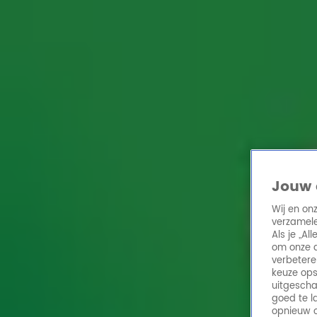
Home
Acties
Radio 10 zenders
Radioshows
DJ's
Hitlijsten
Radio luiste
Volg Radio 10
Zoeken
Jouw 
Home
Online Radio Luisteren
Acties
Shows
Alle zenders
Alle Shows Videos
Wij en on
verzamele
5:42
Als je „A
Andy van der Meijde weet waarom Max Verstappen dit weekend weer won
om onze a
verbetere
8 sep 2025, 13:53
keuze ops
1:17
uitgescha
Andy van der Meijde twijfelt aan Heitinga: 'Ik geef 'm nog twee wedstrijdjes'
goed te l
opnieuw o
1 sep 2025, 13:26