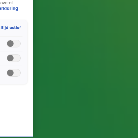
 overal
rklaring
ltijd actief