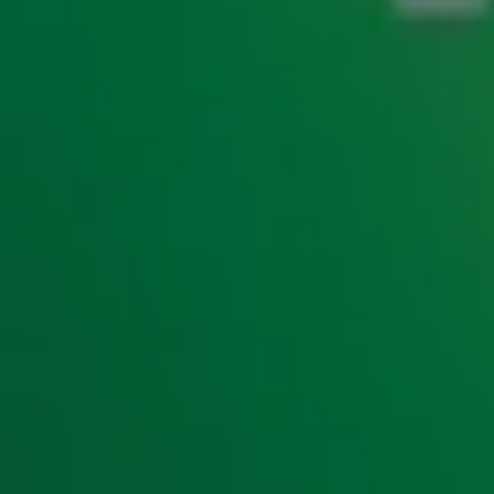
1:34
Dit zijn alle Onjuiste Vragen van week 8 van De Juiste Vraag
28 feb 2025, 10:23
1:38
Dit zijn alle Onjuiste Vragen van week 7 van De Juiste Vraag
21 feb 2025, 11:00
3:40
Tributeband Treasure bouwt een feestje in de studio met Locked Out Of Heaven
17 feb 2025, 14:52
4:32
Bruno Mars tributeband Treasure met een geweldige versie van Uptown Funk
17 feb 2025, 14:33