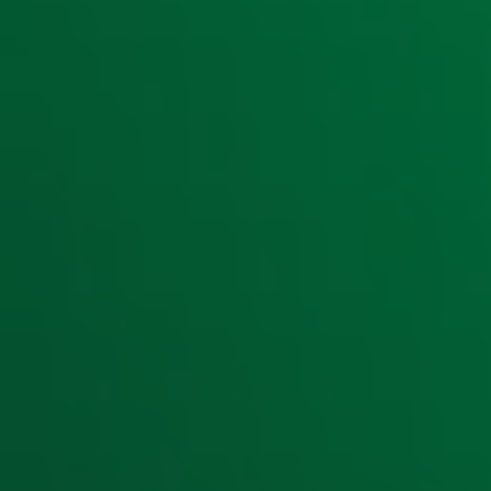
Ontvang onze nieuwsbrief
Meld je aan voor de nieuwsbrief van Radio 10 en blijf op d
Aanmelden
Meld je aan voor onze wekelijkse nieuwsbrief met daarin he
moment afmelden. Zie voor meer informatie de
privacyver
Snel naar
Home
Radiofrequenties Radio 10
Hitlijsten
Radio 10 DJ's
Radio 10 zenders