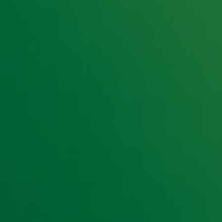
e hoogte van het laatste Radio 10-nieuws.
t laatste nieuws en aanbiedingen die wijzelf of in samenwe
klaring
.