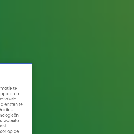
rmatie te
apparaten.
eschakeld
 diensten te
Huidige
hnologieën
de website
ment
door op de