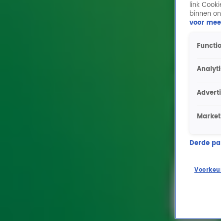
link Cook
4:15
binnen on
Is Marthe geholpen met het relatieadvies in Lief en Leed?
voor mee
1 sep 2025, 12:57
0:58
Functio
Gordon & Froukje zijn begonnen op Radio 10!
1 sep 2025, 07:19
Analyt
1:16
Advert
Mevrouw Stemband kent de liedjes uit De Grote Meneer Kaktus Show nog goed!
13 mrt 2025, 14:28
1:56
Market
De Juiste Vraag is geraden: Martine uit Elst wint €38.800!
11 mrt 2025, 08:32
Derde part
1:21
Dit is de tweede hint voor De Juiste Vraag!
Voorkeu
10 mrt 2025, 10:46
1:49
Dit zijn de Onjuiste Vragen van deze week!
7 mrt 2025, 12:21