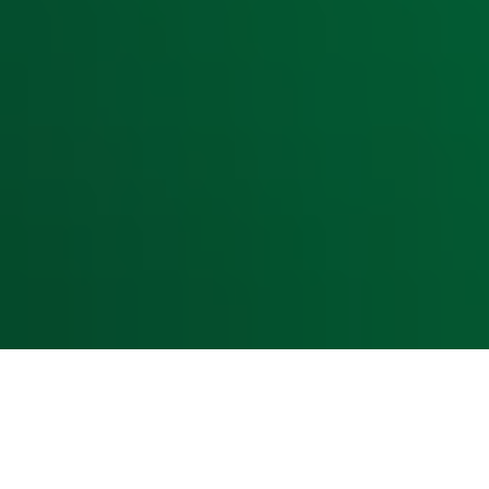
Livemuziek
Acties
Luisteren naar Radio 10
Voorwaarden
Privacyverklaring
Gebruiksvoorwaarden
Cookieverklaring
Digitale diensten
Cookie instellingen
Adverteren
Vacatures
Publieksservice
Toegankelijkheid
Contact met de Studio
0909-300 10 10
info@radio10.nl
Whatsapp met de Studio
Download de Radio 10 App