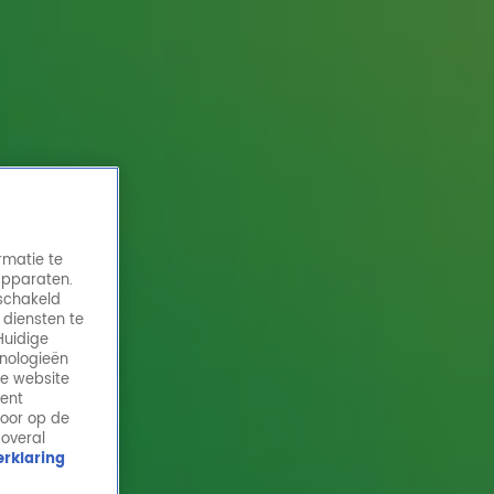
rmatie te
apparaten.
eschakeld
 diensten te
Huidige
hnologieën
Dit zijn alle Onjuiste Vragen van week 7 van
de website
De Juiste Vraag
ment
door op de
21 feb 2025, 10:53
 overal
rklaring
We hebben alle Onjuiste Vragen weer voor jou op een
rij gezet. Denk jij te weten wat De Juiste Vraag is en