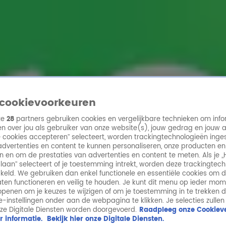
ren
cookievoorkeuren
ze
28
partners gebruiken cookies en vergelijkbare technieken om info
n over jou als gebruiker van onze website(s), jouw gedrag en jouw 
lle cookies accepteren” selecteert, worden trackingtechnologieën ing
dvertenties en content te kunnen personaliseren, onze producten en
n en om de prestaties van advertenties en content te meten. Als je „
laan” selecteert of je toestemming intrekt, worden deze trackingtec
keld. We gebruiken dan enkel functionele en essentiële cookies om 
aten functioneren en veilig te houden. Je kunt dit menu op ieder mo
penen om je keuzes te wijzigen of om je toestemming in te trekken 
ie-instellingen onder aan de webpagina te klikken. Je selecties zullen
ze Digitale Diensten worden doorgevoerd.
Raadpleeg onze Cookieve
r informatie.
Bekijk hier onze Digitale Diensten.