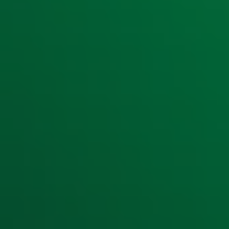
Ontvang onze nieuwsbrief
Meld je aan voor de nieuwsbrief van Radio 10 en blijf op d
Aanmelden
Meld je aan voor onze wekelijkse nieuwsbrief met daarin he
moment afmelden. Zie voor meer informatie de
privacyver
Snel naar
Home
Radiofrequenties Radio 10
Hitlijsten
Radio 10 DJ's
Radio 10 zenders
Livemuziek
Acties
Luisteren naar Radio 10
Voorwaarden
Privacyverklaring
Gebruiksvoorwaarden