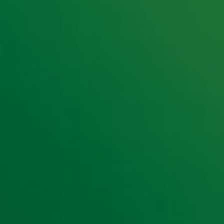
e hoogte van het laatste Radio 10-nieuws.
t laatste nieuws en aanbiedingen die wijzelf of in samenwe
klaring
.