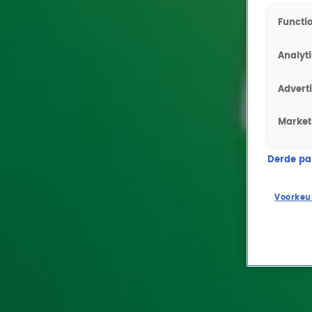
Functio
Analyt
Advert
Market
Derde part
Voorkeu