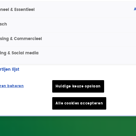
A
neel & Essentieel
isch
ising & Commercieel
ing & Social media
ijen lijst
ren beheren
Huidige keuze opslaan
Alle cookies accepteren