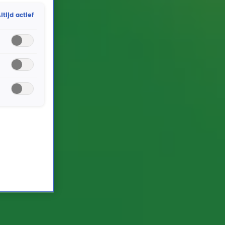
wil je kans maken op de jackpot? Meld je elke
ltijd actief
ochtend vanaf 06:00 uur aan via de Radio 10 app
tijdens De Radio 10 Ochtendshow met Lex Gaarthuis.