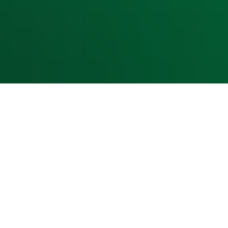
Cookieverklaring
Digitale diensten
Cookie instellingen
Adverteren
Vacatures
Publieksservice
Toegankelijkheid
Contact met de Studio
0909-300 10 10
info@radio10.nl
Whatsapp met de Studio
Download de Radio 10 App
Volg Radio 10
©
2026 Talpa Network. Alle rechten voorbehouden. Geen te
Radio 10
Nu Live
De grootste hits aller tijden!