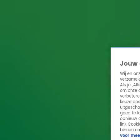
Home
Acties
Radio 10 zenders
Radioshows
DJ's
Hitlijsten
Radio luiste
Volg Radio 10
Jouw 
Wij en on
verzamele
Zoeken
Als je „A
Home
Online Radio Luisteren
Acties
Shows
Alle zenders
om onze a
verbetere
keuze ops
uitgescha
goed te l
opnieuw o
link Cook
binnen on
voor mee