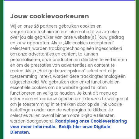
Jouw cookievoorkeuren
Wij en onze
28
partners gebruiken cookies en
vergelijkbare technieken om informatie te verzamelen
over jou als gebruiker van onze website(s), jouw gedrag
en jouw apparaten. Als je „Alle cookies accepteren”
Home
Acties
Radio 10 zenders
Radioshows
DJ's
Hitlijsten
selecteert, worden trackingtechnologieën ingeschakeld
Radio luisteren
om onze advertenties en content te kunnen
personaliseren, onze producten en diensten te verbeteren
Volg Radio 10
en om de prestaties van advertenties en content te
meten. Als je „Huidige keuze opslaan” selecteert of je
toestemming intrekt, worden deze trackingtechnologieën
uitgeschakeld. We gebruiken dan enkel functionele en
Zoeken
essentiële cookies om de website goed te laten
functioneren en veilig te houden. Je kunt dit menu op
ieder moment opnieuw openen om je keuzes te wijzigen of
Home
Online Radio Luisteren
Acties
Shows
Alle zenders
om je toestemming in te trekken door op de link Cookie-
Alle Shows Artikelen
instellingen onder aan de webpagina te klikken. Je
selecties zullen overal binnen onze Digitale Diensten
Lex verrast Gert Verhulst met oorsprong van Samson: 'Ik doe hier vandaag ook
worden doorgevoerd.
Raadpleeg onze Cookieverklaring
een ontdekking'
voor meer informatie.
Bekijk hier onze Digitale
3 okt 2024, 10:32
Diensten.