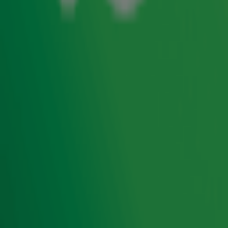
Chef de Mission Esther Vergeer over Nederlandse kansen op de Paralympische
Spelen
29 aug 2024, 10:01
Henk Westbroek denkt niet aan Oasis-comeback met Het Goede Doel: 'Nooit van
m'n leven'
27 aug 2024, 16:58
Met deze andere B&B Vol Liefde-eigenaar wil 'koffiezetapparaat' Joop wel daten!
22 aug 2024, 09:50
4
5
6
Ontvang onze nieuwsbrief
Meld je aan voor de nieuwsbrief van Radio 10 en blijf op
de hoogte van het laatste Radio 10-nieuws.
Aanmelden
Meld je aan voor onze wekelijkse nieuwsbrief met daarin
het laatste nieuws en aanbiedingen die wijzelf of in
samenwerking met onze partners organiseren. Je kunt je
op ieder moment afmelden. Zie voor meer informatie de