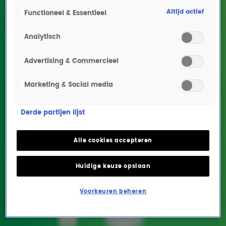
Neemt Jaap Reesema plaats in de coachstoel bij The Voice of Holland?
Altijd actief
1 okt 2024, 10:09
Functioneel & Essentieel
Zo ontstond de eerste eigen hit van Main Course, oftewel Bee Gees Forever!
27 sep 2024, 17:17
Analytisch
Janny van der Heijden over Gouden Televisier-Ring: 'Geweldig als twee bejaarden
Advertising & Commercieel
winnen'
27 sep 2024, 09:28
Marketing & Social media
Is cabaretier Najib Amhali klaar voor een carrièreswitch?
25 sep 2024, 09:44
Lex spreekt Toto-legende Steve Lukather over grootste 80's-hit: 'Net herpes, het
Derde partijen lijst
volgt me overal'
20 sep 2024, 14:50
Alle cookies accepteren
Albert over B&B Vol Liefde avontuur: ‘Het was net als vroeger in het fietsenhok’
13 sep 2024, 09:48
Huidige keuze opslaan
Lex gaat de strijd aan tegen Fatima en Rafael: is padel een hobby of een sport?
12 sep 2024, 07:51
Voorkeuren beheren
Harrie Jekkers trakteert Lex op een ouderwets goede sketch in De Radio 10
Ochtendshow
5 sep 2024, 09:51