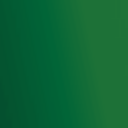
privacyverklaring
.
Snel naar
Home
Radiofrequenties Radio 10
Hitlijsten
Radio 10 DJ's
Radio 10 zenders
Livemuziek
Acties
Luisteren naar Radio 10
Voorwaarden
Privacyverklaring
Gebruiksvoorwaarden
Cookieverklaring
Digitale diensten
Cookie instellingen
Adverteren
Vacatures