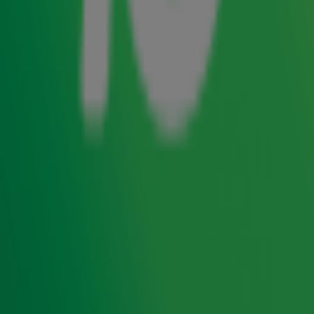
Een spannende dag voor de culinaire wereld: vandaag
worden de felbegeerde Michelinsterren uitgereikt. In
De
Radio 10 Ochtendshow
belt
Lex
met chef-kok Julius
Jaspers, die niet alleen onthult hoe die sterren worden
toegekend, maar ook hoe hij zijn terugkeer op tv voor ogen
ziet. Met wie hij die comeback graag zou vieren? Niemand
minder dan Lex zelf! Benieuwd naar wat Julius precies in
gedachten heeft en wat hij Lex gaat voorschotelen? Check
het fragment!
Ontvang onze nieuwsbrief
Meld je aan voor de nieuwsbrief van Radio 10 en blijf op
de hoogte van het laatste Radio 10-nieuws.
Aanmelden
Meld je aan voor onze wekelijkse nieuwsbrief met daarin
het laatste nieuws en aanbiedingen die wijzelf of in
samenwerking met onze partners organiseren. Je kunt je
op ieder moment afmelden. Zie voor meer informatie de
privacyverklaring
.