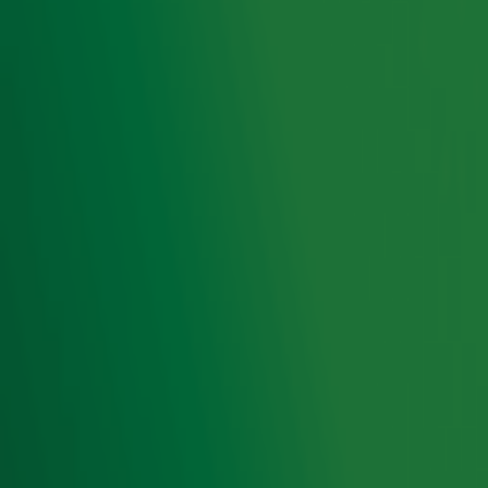
De Radio 10 Ochtendshow
De Radio 10 Ochtendshow
met
Lex Gaarthuis
zorgt elke
werkdag voor de genadeklap voor je ochtendhumeur. Met
een nuchtere blik op het nieuws, kans op een lekker
geldbedrag en natuurlijk de Guilty Pleasure Party!
Foto: ANP
/
Clemens Rikken
Ontvang onze nieuwsbrief
Meld je aan voor de nieuwsbrief van Radio 10 en blijf op
de hoogte van het laatste Radio 10-nieuws.
Aanmelden
Meld je aan voor onze wekelijkse nieuwsbrief met daarin
het laatste nieuws en aanbiedingen die wijzelf of in
samenwerking met onze partners organiseren. Je kunt je
op ieder moment afmelden. Zie voor meer informatie de
privacyverklaring
.
Snel naar
Home