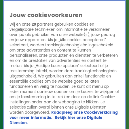
Jouw cookievoorkeuren
Wij en onze
28
partners gebruiken cookies en
vergelijkbare technieken om informatie te verzamelen
over jou als gebruiker van onze website(s), jouw gedrag
en jouw apparaten. Als je „Alle cookies accepteren”
Home
Acties
Radio 10 zenders
Radioshows
DJ's
Hitlijsten
selecteert, worden trackingtechnologieën ingeschakeld
Radio luisteren
om onze advertenties en content te kunnen
personaliseren, onze producten en diensten te verbeteren
Volg Radio 10
en om de prestaties van advertenties en content te
meten. Als je „Huidige keuze opslaan” selecteert of je
toestemming intrekt, worden deze trackingtechnologieën
uitgeschakeld. We gebruiken dan enkel functionele en
Zoeken
essentiële cookies om de website goed te laten
functioneren en veilig te houden. Je kunt dit menu op
ieder moment opnieuw openen om je keuzes te wijzigen of
Home
Online Radio Luisteren
Acties
Shows
Alle zenders
om je toestemming in te trekken door op de link Cookie-
instellingen onder aan de webpagina te klikken. Je
selecties zullen overal binnen onze Digitale Diensten
worden doorgevoerd.
Raadpleeg onze Cookieverklaring
voor meer informatie.
Bekijk hier onze Digitale
Diensten.