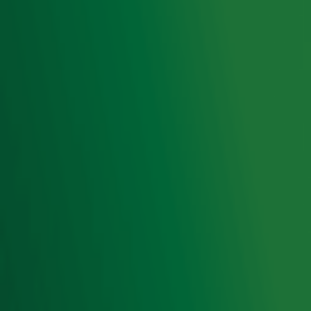
Radiofrequenties Radio 10
Hitlijsten
Radio 10 DJ's
Radio 10 zenders
Livemuziek
Acties
Luisteren naar Radio 10
Voorwaarden
Privacyverklaring
Gebruiksvoorwaarden
Cookieverklaring
Digitale diensten
Cookie instellingen
Adverteren
Vacatures
Publieksservice
Toegankelijkheid
Contact met de Studio