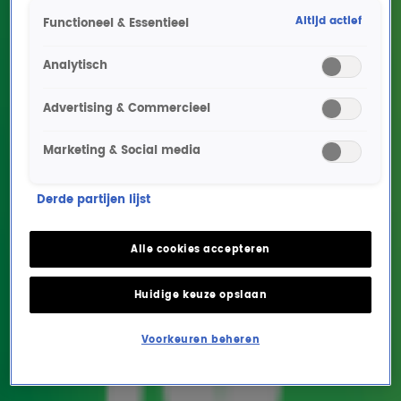
Altijd actief
Functioneel & Essentieel
Analytisch
Advertising & Commercieel
Marketing & Social media
Chef Julius Jaspers heeft
Derde partijen lijst
tv-comeback helemaal
uitgedacht: 'Jij bent de
Alle cookies accepteren
eerste gast, Lex!'
Huidige keuze opslaan
SHOWS
7 okt 2024, 09:47
Voorkeuren beheren