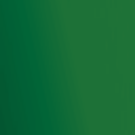
jaren 80 enkele hits scoorde, maar daarna van de radar
verdween: Glenn Medeiros!
Zender laden...
Ontvang onze nieuwsbrief
Meld je aan voor de nieuwsbrief van Radio 10 en blijf op
de hoogte van het laatste Radio 10-nieuws.
Aanmelden
Meld je aan voor onze wekelijkse nieuwsbrief met daarin
het laatste nieuws en aanbiedingen die wijzelf of in
samenwerking met onze partners organiseren. Je kunt je
op ieder moment afmelden. Zie voor meer informatie de
privacyverklaring
.
Snel naar
Home
Radiofrequenties Radio 10
Hitlijsten