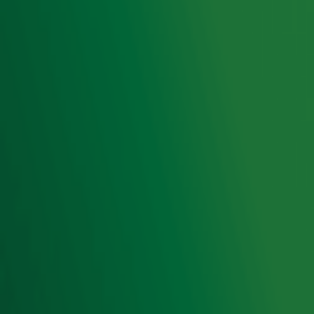
Radio 10 DJ's
Radio 10 zenders
Livemuziek
Acties
Luisteren naar Radio 10
Voorwaarden
Privacyverklaring
Gebruiksvoorwaarden
Cookieverklaring
Digitale diensten
Cookie instellingen
Adverteren
Vacatures
Publieksservice
Toegankelijkheid
Contact met de Studio
0909-300 10 10
info@radio10.nl