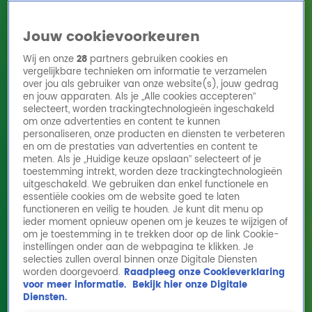
Jouw cookievoorkeuren
Wij en onze
28
partners gebruiken cookies en
vergelijkbare technieken om informatie te verzamelen
over jou als gebruiker van onze website(s), jouw gedrag
en jouw apparaten. Als je „Alle cookies accepteren”
Home
Acties
Radio 10 zenders
Radioshows
DJ's
Hitlijsten
selecteert, worden trackingtechnologieën ingeschakeld
Radio luisteren
om onze advertenties en content te kunnen
personaliseren, onze producten en diensten te verbeteren
Volg Radio 10
en om de prestaties van advertenties en content te
meten. Als je „Huidige keuze opslaan” selecteert of je
toestemming intrekt, worden deze trackingtechnologieën
uitgeschakeld. We gebruiken dan enkel functionele en
Zoeken
essentiële cookies om de website goed te laten
functioneren en veilig te houden. Je kunt dit menu op
ieder moment opnieuw openen om je keuzes te wijzigen of
Home
Online Radio Luisteren
Acties
Shows
Alle zenders
om je toestemming in te trekken door op de link Cookie-
instellingen onder aan de webpagina te klikken. Je
selecties zullen overal binnen onze Digitale Diensten
worden doorgevoerd.
Raadpleeg onze Cookieverklaring
voor meer informatie.
Bekijk hier onze Digitale
Diensten.