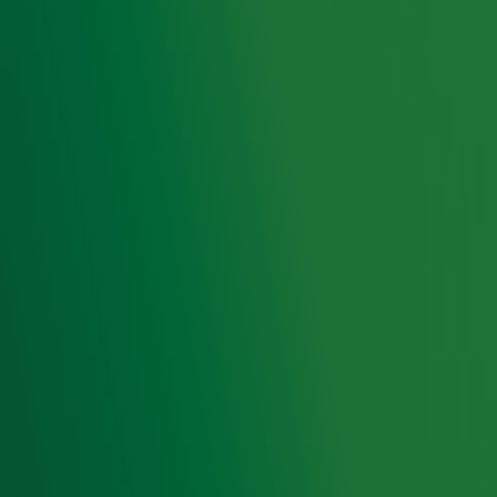
natuurlijk lachen.
Heb je nog geen genoeg van de Ekdom in de Morgen
Winter BBQ? Hou dan de social media-kanalen van Radio
10 en Ekdom in de Morgen in de gaten!
Disclaimer: Sta je op een foto en wil je deze niet online
hebben, dan kun je een e-mail sturen naar redactie [at]
radio10.nl.
Ontvang onze nieuwsbrief
Meld je aan voor de nieuwsbrief van Radio 10 en blijf op
de hoogte van het laatste Radio 10-nieuws.
Aanmelden
Meld je aan voor onze wekelijkse nieuwsbrief met daarin
het laatste nieuws en aanbiedingen die wijzelf of in
samenwerking met onze partners organiseren. Je kunt je
op ieder moment afmelden. Zie voor meer informatie de
privacyverklaring
.
Snel naar