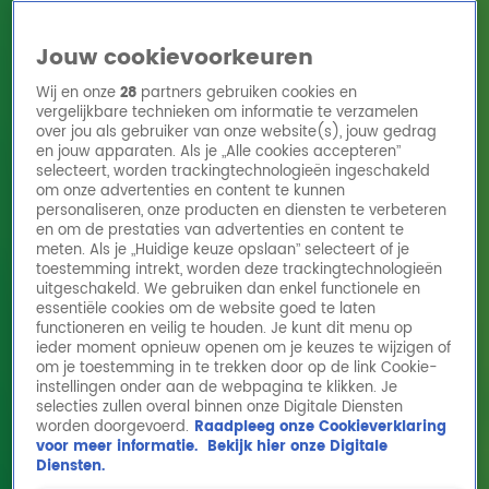
Jouw cookievoorkeuren
Wij en onze
28
partners gebruiken cookies en
vergelijkbare technieken om informatie te verzamelen
over jou als gebruiker van onze website(s), jouw gedrag
en jouw apparaten. Als je „Alle cookies accepteren”
Home
Acties
Radio 10 zenders
Radioshows
DJ's
Hitlijsten
selecteert, worden trackingtechnologieën ingeschakeld
Radio luisteren
om onze advertenties en content te kunnen
personaliseren, onze producten en diensten te verbeteren
Volg Radio 10
en om de prestaties van advertenties en content te
meten. Als je „Huidige keuze opslaan” selecteert of je
toestemming intrekt, worden deze trackingtechnologieën
uitgeschakeld. We gebruiken dan enkel functionele en
Zoeken
essentiële cookies om de website goed te laten
functioneren en veilig te houden. Je kunt dit menu op
ieder moment opnieuw openen om je keuzes te wijzigen of
Home
Online Radio Luisteren
Acties
Shows
Alle zenders
om je toestemming in te trekken door op de link Cookie-
instellingen onder aan de webpagina te klikken. Je
selecties zullen overal binnen onze Digitale Diensten
worden doorgevoerd.
Raadpleeg onze Cookieverklaring
voor meer informatie.
Bekijk hier onze Digitale
Diensten.