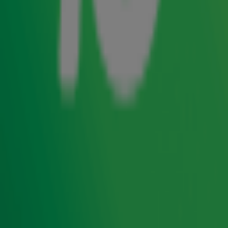
SnowWorld Zoetermeer was voor één vroege morgen
omgetoverd tot de Winter BBQ van Gerard Ekdom en dat
bleek een ochtend om nooit te vergeten!
Foto's: Ben Houdijk
DI-RECT live
Voor de gelegenheid had Gerard misschien wel de beste
liveband van Nederland geregeld, namelijk DI-RECT! Die
speelden hun eigen single, How My Heart Was Won, en een
fantastische cover van David Bowie's Heroes. Die moet je
echt even in hun volle glorie terugkijken.
Blij dat ik glij
En verder was het eten heerlijk en de piste kraakvers. Die
laatste moest natuurlijk wel even geopend worden door
Evelien. Met een autoband. En een ongeluk. Dat werd