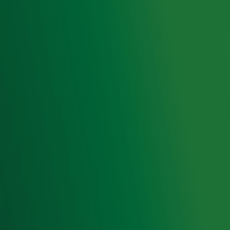
Home
Radiofrequenties Radio 10
Hitlijsten
Radio 10 DJ's
Radio 10 zenders
Livemuziek
Acties
Luisteren naar Radio 10
Voorwaarden
Privacyverklaring
Gebruiksvoorwaarden
Cookieverklaring
Digitale diensten
Cookie instellingen
Adverteren
Vacatures
Publieksservice
Toegankelijkheid
Contact met de Studio