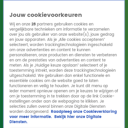
Jouw cookievoorkeuren
Wij en onze
28
partners gebruiken cookies en
vergelijkbare technieken om informatie te verzamelen
over jou als gebruiker van onze website(s), jouw gedrag
en jouw apparaten. Als je „Alle cookies accepteren”
Home
Acties
Radio 10 zenders
Radioshows
DJ's
Hitlijsten
selecteert, worden trackingtechnologieën ingeschakeld
Radio luisteren
om onze advertenties en content te kunnen
personaliseren, onze producten en diensten te verbeteren
Volg Radio 10
en om de prestaties van advertenties en content te
meten. Als je „Huidige keuze opslaan” selecteert of je
toestemming intrekt, worden deze trackingtechnologieën
uitgeschakeld. We gebruiken dan enkel functionele en
Zoeken
essentiële cookies om de website goed te laten
functioneren en veilig te houden. Je kunt dit menu op
ieder moment opnieuw openen om je keuzes te wijzigen of
Home
Online Radio Luisteren
Acties
Shows
Alle zenders
om je toestemming in te trekken door op de link Cookie-
instellingen onder aan de webpagina te klikken. Je
selecties zullen overal binnen onze Digitale Diensten
worden doorgevoerd.
Raadpleeg onze Cookieverklaring
voor meer informatie.
Bekijk hier onze Digitale
Diensten.