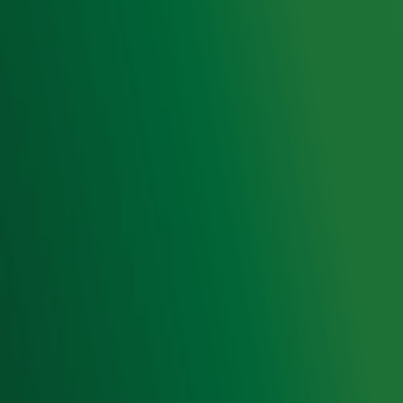
Radio 10 zenders
Livemuziek
Acties
Luisteren naar Radio 10
Voorwaarden
Privacyverklaring
Gebruiksvoorwaarden
Cookieverklaring
Digitale diensten
Cookie instellingen
Adverteren
Vacatures
Publieksservice
Toegankelijkheid
Contact met de Studio
0909-300 10 10
info@radio10.nl
Whatsapp met de Studio
Download de Radio 10 App