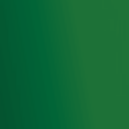
Ontvang onze nieuwsbrief
Meld je aan voor de nieuwsbrief van Radio 10 en blijf op
de hoogte van het laatste Radio 10-nieuws.
Aanmelden
Meld je aan voor onze wekelijkse nieuwsbrief met daarin
het laatste nieuws en aanbiedingen die wijzelf of in
samenwerking met onze partners organiseren. Je kunt je
op ieder moment afmelden. Zie voor meer informatie de
privacyverklaring
.
Snel naar
Home
Radiofrequenties Radio 10
Hitlijsten
Radio 10 DJ's