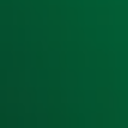
Aanmelden
Meld je aan voor onze wekelijkse nieuwsbrief met daarin he
moment afmelden. Zie voor meer informatie de
privacyver
Snel naar
Home
Radiofrequenties Radio 10
Hitlijsten
Radio 10 DJ's
Radio 10 zenders
Livemuziek
Acties
Luisteren naar Radio 10
Voorwaarden
Privacyverklaring
Gebruiksvoorwaarden
Cookieverklaring
Digitale diensten
Cookie instellingen