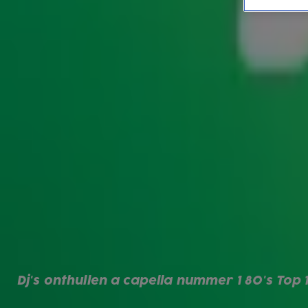
Zo onthulden de dj's de n
MUZIEK
29 mrt 2024, 08:44
George Michael schittert met Careless Whisper als de ni
daarmee A-ha met Take On Me van de troon! De dj's lieten
onopgemerkt voorbijgaan...
Dj's onthullen a capella nummer 1 80's Top