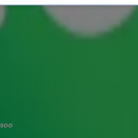
ieuwe nummer 1 van de 80'
euwe nummer 1 in de
80's Top 1500
en stoot
 dat bijzondere moment natuurlijk niet
 1500