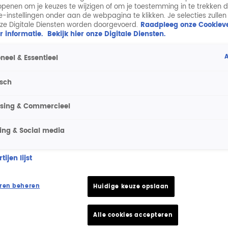
penen om je keuzes te wijzigen of om je toestemming in te trekken 
ie-instellingen onder aan de webpagina te klikken. Je selecties zullen
ze Digitale Diensten worden doorgevoerd.
Raadpleeg onze Cookieve
r informatie.
Bekijk hier onze Digitale Diensten.
A
neel & Essentieel
isch
ising & Commercieel
ing & Social media
ijen lijst
ren beheren
Huidige keuze opslaan
Alle cookies accepteren