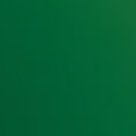
t laatste nieuws en aanbiedingen die wijzelf of in samenwe
klaring
.