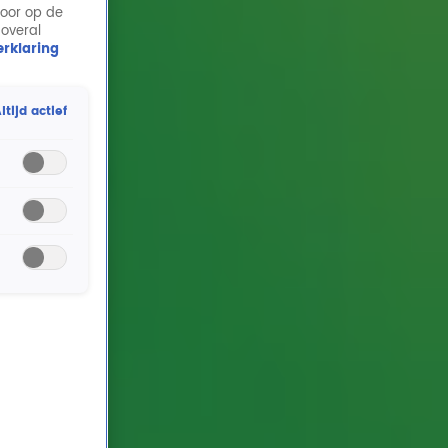
door op de
 overal
rklaring
ltijd actief