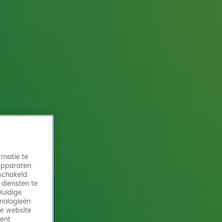
rmatie te
apparaten.
eschakeld
 diensten te
Huidige
hnologieën
de website
ment