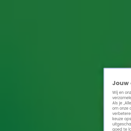
Home
Acties
Radio 10 zenders
Radioshows
DJ's
Hitlijsten
Radio luiste
Volg Radio 10
Zoeken
Home
Online Radio Luisteren
Acties
Shows
Alle zenders
Jouw 
Wij en on
verzamele
Als je „A
om onze a
verbetere
keuze ops
uitgescha
goed te l