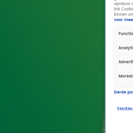
opnieuw o
link Cook
binnen on
voor mee
Functio
Analyt
Advert
Market
Derde part
Voorkeu