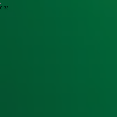
80's Top 1500
0:33
Van Michael Jackson tot Tina Turner, George Michael, Doe 
80 hoor je vanaf maandag 18 maart in de 80's Top 1500 o
29 maart.
Ontvang onze nieuwsbrief
Meld je aan voor de nieuwsbrief van Radio 10 en blijf op d