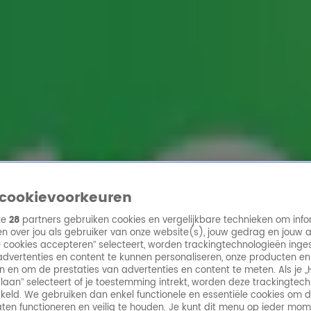
ren
cookievoorkeuren
ze
28
partners gebruiken cookies en vergelijkbare technieken om info
n over jou als gebruiker van onze website(s), jouw gedrag en jouw 
lle cookies accepteren” selecteert, worden trackingtechnologieën ing
dvertenties en content te kunnen personaliseren, onze producten en
n en om de prestaties van advertenties en content te meten. Als je „
laan” selecteert of je toestemming intrekt, worden deze trackingtec
keld. We gebruiken dan enkel functionele en essentiële cookies om 
aten functioneren en veilig te houden. Je kunt dit menu op ieder mo