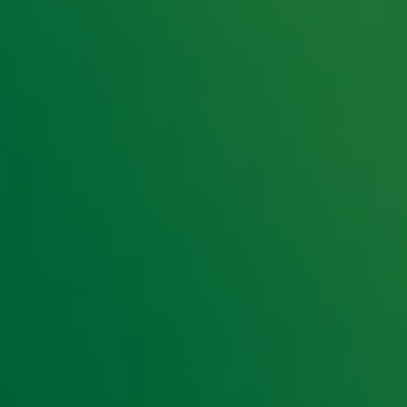
Maar en Madonna: de grootste hits uit de jaren
p Radio 10.
Bekijk nu de lijst
en luister t/m vrijdag
e hoogte van het laatste Radio 10-nieuws.