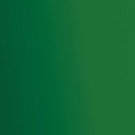
Met dank aan
Ben Houdijk
voor de foto van Nutini in op de
bühne.
Lees ook
Super Db live bij Ekdom in de Morgen
Miss Montreal speelt live bij Ekdom in de
Morgen
Young Gun Silver Fox bij Ekdom in de
Morgen
Ontvang onze nieuwsbrief
Meld je aan voor de nieuwsbrief van Radio 10 en blijf op
de hoogte van het laatste Radio 10-nieuws.
Aanmelden
Meld je aan voor onze wekelijkse nieuwsbrief met daarin