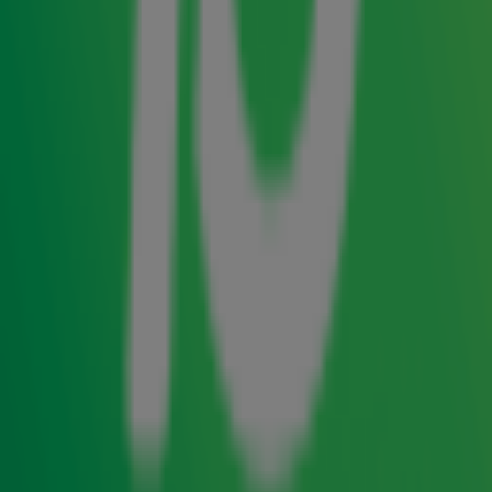
op de bühne bij Radio 10. Het is een voorbode van meer
muziek van Nutini, die op 1 juli zijn album
Last Night In The
uitbrengt.
Bittersweet
Paolo Nutini - 'Through The Echoes' live bij
Gerard Ekdom
Het geluid van het krachtige nummer is totaal anders dan
zijn voorgaande single 'Lose It', waarop de gitaren je om
de oren vliegen.
Paolo Nutini - 'Lose It' (live)
'Lose it' was de voorgaande single van het album, dat
sinds vrijdag 1 juli op de verschillende streamingdiensten
te beluisteren
is. Gelukkig voor ons speelde hij ook dat
nummer live op de Radio 10 bühne.
Gerard Ekdom in gesprek met Paoli Nutini