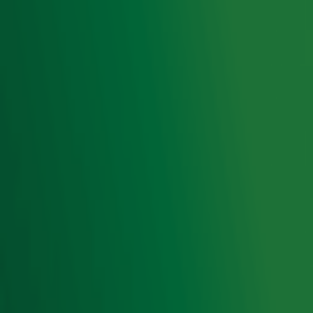
het laatste nieuws en aanbiedingen die wijzelf of in
samenwerking met onze partners organiseren. Je kunt je
op ieder moment afmelden. Zie voor meer informatie de
privacyverklaring
.
Snel naar
Home
Radiofrequenties Radio 10
Hitlijsten
Radio 10 DJ's
Radio 10 zenders
Livemuziek
Acties
Luisteren naar Radio 10
Voorwaarden
Privacyverklaring
Gebruiksvoorwaarden
Cookieverklaring
Digitale diensten
Cookie instellingen