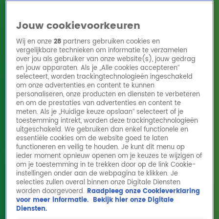
Jouw cookievoorkeuren
Wij en onze
28
partners gebruiken cookies en
vergelijkbare technieken om informatie te verzamelen
over jou als gebruiker van onze website(s), jouw gedrag
en jouw apparaten. Als je „Alle cookies accepteren”
Home
Acties
Radio 10 zenders
Radioshows
DJ's
Hitlijsten
selecteert, worden trackingtechnologieën ingeschakeld
Radio luisteren
om onze advertenties en content te kunnen
personaliseren, onze producten en diensten te verbeteren
Volg Radio 10
en om de prestaties van advertenties en content te
meten. Als je „Huidige keuze opslaan” selecteert of je
toestemming intrekt, worden deze trackingtechnologieën
uitgeschakeld. We gebruiken dan enkel functionele en
Zoeken
essentiële cookies om de website goed te laten
functioneren en veilig te houden. Je kunt dit menu op
ieder moment opnieuw openen om je keuzes te wijzigen of
Home
Online Radio Luisteren
Acties
Shows
Alle zenders
om je toestemming in te trekken door op de link Cookie-
instellingen onder aan de webpagina te klikken. Je
selecties zullen overal binnen onze Digitale Diensten
worden doorgevoerd.
Raadpleeg onze Cookieverklaring
voor meer informatie.
Bekijk hier onze Digitale
Diensten.