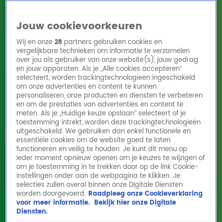
Jouw cookievoorkeuren
Wij en onze
28
partners gebruiken cookies en
vergelijkbare technieken om informatie te verzamelen
over jou als gebruiker van onze website(s), jouw gedrag
en jouw apparaten. Als je „Alle cookies accepteren”
Home
Acties
Radio 10 zenders
Radioshows
DJ's
Hitlijsten
selecteert, worden trackingtechnologieën ingeschakeld
Radio luisteren
om onze advertenties en content te kunnen
personaliseren, onze producten en diensten te verbeteren
Volg Radio 10
en om de prestaties van advertenties en content te
meten. Als je „Huidige keuze opslaan” selecteert of je
toestemming intrekt, worden deze trackingtechnologieën
uitgeschakeld. We gebruiken dan enkel functionele en
Zoeken
essentiële cookies om de website goed te laten
functioneren en veilig te houden. Je kunt dit menu op
ieder moment opnieuw openen om je keuzes te wijzigen of
Home
Online Radio Luisteren
Acties
Shows
Alle zenders
om je toestemming in te trekken door op de link Cookie-
instellingen onder aan de webpagina te klikken. Je
selecties zullen overal binnen onze Digitale Diensten
worden doorgevoerd.
Raadpleeg onze Cookieverklaring
voor meer informatie.
Bekijk hier onze Digitale
Diensten.