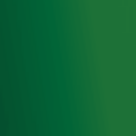
Meld je aan voor de nieuwsbrief van Radio 10 en blijf op
de hoogte van het laatste Radio 10-nieuws.
Aanmelden
Meld je aan voor onze wekelijkse nieuwsbrief met daarin
het laatste nieuws en aanbiedingen die wijzelf of in
samenwerking met onze partners organiseren. Je kunt je
op ieder moment afmelden. Zie voor meer informatie de
privacyverklaring
.
Snel naar
Home
Radiofrequenties Radio 10
Hitlijsten
Radio 10 DJ's
Radio 10 zenders
Livemuziek
Acties
Luisteren naar Radio 10
Voorwaarden
Privacyverklaring