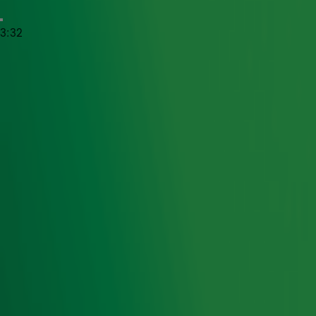
Lees ook
3:32
Mell & Vintage Future brengen je een
Perfect Day met hun Love Train
Begin je Brand New Day extra lekker met
Mell & Vintage Future live bij Ekdom in de
Morgen
"Ladadi, ladada..." Wat een mooie cover
van Mell & Vintage Future
Mell & Vintage Future live bij Ekdom in de
Morgen
Mell & Vintage Future maakten plaat over
John Mayer
Ontvang onze nieuwsbrief