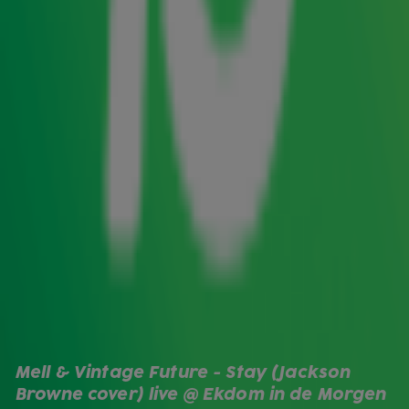
Future mag je gerust een bekende van de show noemen,
want zij is de stem die veel jingles van Gerard Ekdom
heeft ingezongen. Daarnaast staat er voor Mel & Vintage
Future een open uitnodiging, want zij maken zulke lekkere
muziek dat ze altijd mogen komen spelen.
Gelukkig voor haar heeft ze het met haar band verder
geschopt dan alleen radiojingles inzingen (al zijn we daar
natuurlijk ook super blij mee) en maakt ze inmiddels
hitsss, mensen. Het nummer '
Forever
' is alleen al op Spotify
meer dan
12 miljoen keer
beluisterd en met haar nieuwe
single '
Too Much Of A Woman
' hopen Mel & Vintage Future
ze dat aantal te gaan overtreffen.
Samen met haar complete band speelde ze
woensdagochtend twee liedjes op de bühne bij Radio 10.
Bovenaan is het genieten van de single Too Much Of A
Woman en hieronder geniet je van de Jackson Browne-
Mell & Vintage Future - Stay (Jackson 
cover van Stay.
Browne cover) live @ Ekdom in de Morgen