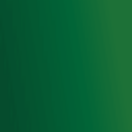
Gebruiksvoorwaarden
Cookieverklaring
Digitale diensten
Cookie instellingen
Adverteren
Vacatures
Publieksservice
Toegankelijkheid
Contact met de Studio
0909-300 10 10
info@radio10.nl
Whatsapp met de Studio
Download de Radio 10 App
Volg Radio 10
©
2026 Talpa Network. Alle rechten voorbehouden. Geen
tekst- en datamining.
Radio 10
Nu Live