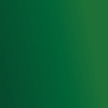
Voorwaarden
Privacyverklaring
Gebruiksvoorwaarden
Cookieverklaring
Digitale diensten
Cookie instellingen
Adverteren
Vacatures
Publieksservice
Toegankelijkheid
Contact met de Studio
0909-300 10 10
info@radio10.nl
Whatsapp met de Studio
Download de Radio 10 App
Volg Radio 10
©
2026 Talpa Network. Alle rechten voorbehouden. Geen
tekst- en datamining.
Radio 10