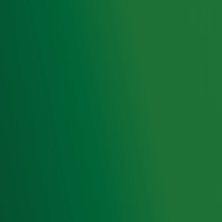
Ontvang onze nieuwsbrief
Meld je aan voor de nieuwsbrief van Radio 10 en blijf op
de hoogte van het laatste Radio 10-nieuws.
Aanmelden
Meld je aan voor onze wekelijkse nieuwsbrief met daarin
het laatste nieuws en aanbiedingen die wijzelf of in
samenwerking met onze partners organiseren. Je kunt je
op ieder moment afmelden. Zie voor meer informatie de
privacyverklaring
.
Snel naar
Home
Radiofrequenties Radio 10
Hitlijsten
Radio 10 DJ's
Radio 10 zenders
Livemuziek
Acties
Luisteren naar Radio 10