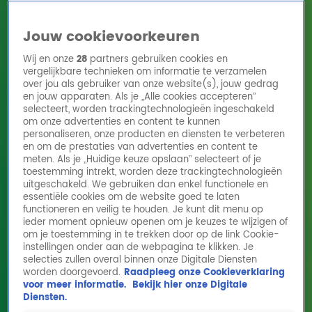
Jouw cookievoorkeuren
Wij en onze
28
partners gebruiken cookies en
vergelijkbare technieken om informatie te verzamelen
over jou als gebruiker van onze website(s), jouw gedrag
en jouw apparaten. Als je „Alle cookies accepteren”
Home
Acties
Radio 10 zenders
Radioshows
DJ's
Hitlijsten
selecteert, worden trackingtechnologieën ingeschakeld
Radio luisteren
om onze advertenties en content te kunnen
personaliseren, onze producten en diensten te verbeteren
Volg Radio 10
en om de prestaties van advertenties en content te
meten. Als je „Huidige keuze opslaan” selecteert of je
toestemming intrekt, worden deze trackingtechnologieën
uitgeschakeld. We gebruiken dan enkel functionele en
Zoeken
essentiële cookies om de website goed te laten
functioneren en veilig te houden. Je kunt dit menu op
ieder moment opnieuw openen om je keuzes te wijzigen of
Home
Online Radio Luisteren
Acties
Shows
Alle zenders
om je toestemming in te trekken door op de link Cookie-
instellingen onder aan de webpagina te klikken. Je
selecties zullen overal binnen onze Digitale Diensten
worden doorgevoerd.
Raadpleeg onze Cookieverklaring
voor meer informatie.
Bekijk hier onze Digitale
Diensten.