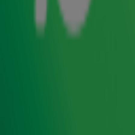
Céline Dion lijkt komende zaterdag inderdaad haar
comeback te maken op het Eurovisie Songfestival. Onze
eigen Gijs Staverman wist Songfestival-expert Aran Bade
vorige maand al te verklappen dat hij van bronnen had
vernomen dat
de wereldster zou optreden tijdens de
Eurovision-finale in Bazel
. Vandaag komt Aran in
De Radio
10 Ochtendshow
met Lex Gaarthuis terug op de
indrukwekkende scoop: de privéjet van Céline Dion schijnt
onderweg te zijn naar Zwitserland!
Foto: ANP
Lees ook
Gijs Staverman weet het zeker: Céline Dion
treedt op bij het Eurovisie Songfestival!
Dit zijn de winkansen van Claude op het
Songfestival volgens de bookmakers