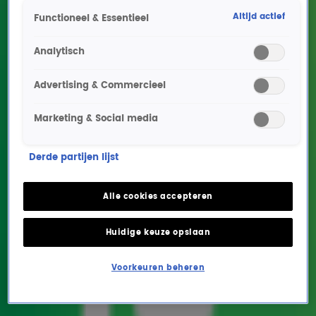
Altijd actief
Functioneel & Essentieel
Analytisch
Advertising & Commercieel
Marketing & Social media
Krijgt Gijs Staverman
Derde partijen lijst
gelijk? 'Céline Dion treedt
op tijdens finale
Alle cookies accepteren
Songfestival'
Huidige keuze opslaan
MUZIEK
16 mei 2025, 10:55
Voorkeuren beheren