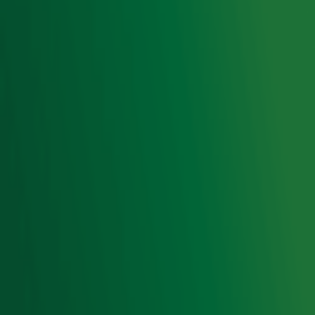
Luisteren naar Radio 10
Voorwaarden
Privacyverklaring
Gebruiksvoorwaarden
Cookieverklaring
Digitale diensten
Cookie instellingen
Adverteren
Vacatures
Publieksservice
Toegankelijkheid
Contact met de Studio
0909-300 10 10
info@radio10.nl
Whatsapp met de Studio
Download de Radio 10 App
Volg Radio 10
©
2026 Talpa Network. Alle rechten voorbehouden. Geen
tekst- en datamining.