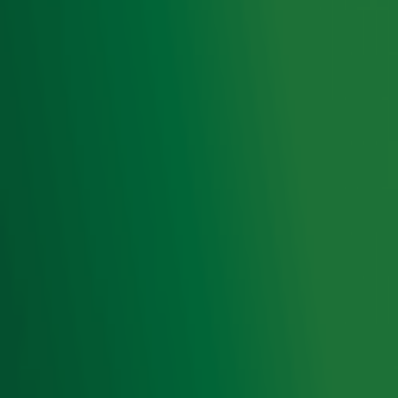
Foto: ANP
Ontvang onze nieuwsbrief
Meld je aan voor de nieuwsbrief van Radio 10 en blijf op
de hoogte van het laatste Radio 10-nieuws.
Aanmelden
Meld je aan voor onze wekelijkse nieuwsbrief met daarin
het laatste nieuws en aanbiedingen die wijzelf of in
samenwerking met onze partners organiseren. Je kunt je
op ieder moment afmelden. Zie voor meer informatie de
privacyverklaring
.
Snel naar
Home
Radiofrequenties Radio 10
Hitlijsten
Radio 10 DJ's
Radio 10 zenders
Livemuziek
Acties