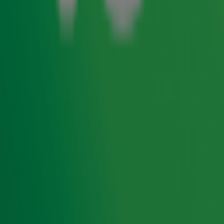
Suzan en Freek begonnen afgelopen week aan een reeks
van zes show in de Ziggo Dome. De komende concerten
gaan niet meer door. "We gaan nog zo lang mogelijk
genieten van de tijd die ons samen gegund is, ook al
weten we niet hoe lang dat zal zijn. We stoppen dan ook
per direct met optreden en leggen al onze
werkzaamheden neer", aldus de twee. Het stel
vraagt
iedereen om rust en privacy voor henzelf en hun naasten
in deze moeilijke tijd. "We blijven elkaar vasthouden."
Suzan & Freek is een van de bekendste zangduo’s van ons
land en scoorde sinds 2018 grote
hits
als Goud, Als Het
Avond Is, Blauwe Dag en De Overkant. Het koppel trouwde
ruim anderhalf jaar geleden en nam afgelopen najaar een
lange periode rust om samen op wereldreis te gaan.