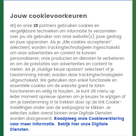
Jouw cookievoorkeuren
Wij en onze
28
partners gebruiken cookies en
vergelijkbare technieken om informatie te verzamelen
over jou als gebruiker van onze website(s), jouw gedrag
en jouw apparaten. Als je „Alle cookies accepteren”
Home
Acties
Radio 10 zenders
Radioshows
DJ's
Hitlijsten
selecteert, worden trackingtechnologieën ingeschakeld
Radio luisteren
om onze advertenties en content te kunnen
personaliseren, onze producten en diensten te verbeteren
Volg Radio 10
en om de prestaties van advertenties en content te
meten. Als je „Huidige keuze opslaan” selecteert of je
toestemming intrekt, worden deze trackingtechnologieën
uitgeschakeld. We gebruiken dan enkel functionele en
Zoeken
essentiële cookies om de website goed te laten
functioneren en veilig te houden. Je kunt dit menu op
ieder moment opnieuw openen om je keuzes te wijzigen of
Home
Online Radio Luisteren
Acties
Shows
Alle zenders
om je toestemming in te trekken door op de link Cookie-
instellingen onder aan de webpagina te klikken. Je
selecties zullen overal binnen onze Digitale Diensten
worden doorgevoerd.
Raadpleeg onze Cookieverklaring
voor meer informatie.
Bekijk hier onze Digitale
Diensten.