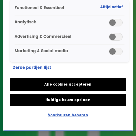
Altijd actief
Functioneel & Essentieel
Analytisch
Advertising & Commercieel
Marketing & Social media
Freek Rikkerink van
Derde partijen lijst
Suzan & Freek is
ongeneeslijk ziek: 'We zijn
Alle cookies accepteren
compleet verslagen'
Huidige keuze opslaan
MUZIEK
27 mei 2025, 16:43
Voorkeuren beheren