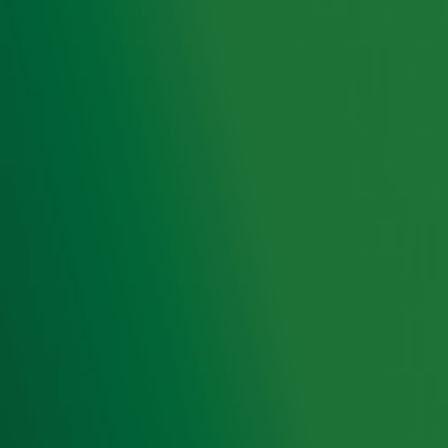
sterfdag van Prince duiken we dit keer in Purple Rain!
Ontvang onze nieuwsbrief
Meld je aan voor de nieuwsbrief van Radio 10 en blijf op
de hoogte van het laatste Radio 10-nieuws.
Aanmelden
Meld je aan voor onze wekelijkse nieuwsbrief met daarin
het laatste nieuws en aanbiedingen die wijzelf of in
samenwerking met onze partners organiseren. Je kunt je
op ieder moment afmelden. Zie voor meer informatie de
privacyverklaring
.
Snel naar
Home
Radiofrequenties Radio 10
Hitlijsten
Radio 10 DJ's
Radio 10 zenders
Livemuziek
Acties