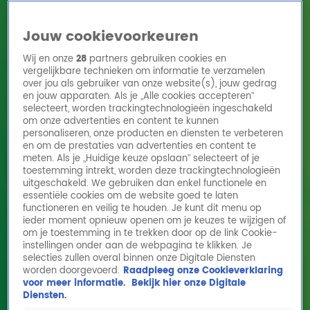
Jouw cookievoorkeuren
Wij en onze
28
partners gebruiken cookies en
vergelijkbare technieken om informatie te verzamelen
over jou als gebruiker van onze website(s), jouw gedrag
en jouw apparaten. Als je „Alle cookies accepteren”
Home
Acties
Radio 10 zenders
Radioshows
DJ's
Hitlijsten
selecteert, worden trackingtechnologieën ingeschakeld
Radio luisteren
om onze advertenties en content te kunnen
personaliseren, onze producten en diensten te verbeteren
Volg Radio 10
en om de prestaties van advertenties en content te
meten. Als je „Huidige keuze opslaan” selecteert of je
toestemming intrekt, worden deze trackingtechnologieën
uitgeschakeld. We gebruiken dan enkel functionele en
Zoeken
essentiële cookies om de website goed te laten
functioneren en veilig te houden. Je kunt dit menu op
ieder moment opnieuw openen om je keuzes te wijzigen of
Home
Online Radio Luisteren
Acties
Shows
Alle zenders
om je toestemming in te trekken door op de link Cookie-
instellingen onder aan de webpagina te klikken. Je
selecties zullen overal binnen onze Digitale Diensten
worden doorgevoerd.
Raadpleeg onze Cookieverklaring
voor meer informatie.
Bekijk hier onze Digitale
Diensten.