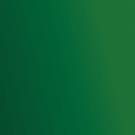
Luisteren naar Radio 10
Voorwaarden
Privacyverklaring
Gebruiksvoorwaarden
Cookieverklaring
Digitale diensten
Cookie instellingen
Adverteren
Vacatures
Publieksservice
Toegankelijkheid
Contact met de Studio
0909-300 10 10
info@radio10.nl
Whatsapp met de Studio
Download de Radio 10 App
Volg Radio 10
©
2026 Talpa Network. Alle rechten voorbehouden. Geen