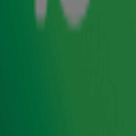
Bij elk groot voetbaltoernooi kiest de NOS een liedje uit die
onder die extreem emotionele beelden van de wedstrijden
zit. Dat kunnen grote namen zijn, maar dat kan juist ook
nieuw Nederlands talent zijn. Dat is wel lekker voor een
artiest, want in één klap sta je op de muzikale kaart van
miljoenen kijkers. Meteen ben je dé soundtrack van de
zomer van 2021.
Terwijl hij daarvoor al miljoenen plays had op Spotify. Het
is duidelijk: het gaat heel erg lekker met de Eindhovense
zanger Remme. Daarom speelde hij zijn single The
Moment hiet op de Radio 10-bühne die je hierboven kunt
bekijken. Daarnaast nam hij ook een Top 4000-plaat
onder handen: Circles van Post Malone. Die bekijk je
hieronder.
Ontvang onze nieuwsbrief
Meld je aan voor de nieuwsbrief van Radio 10 en blijf op