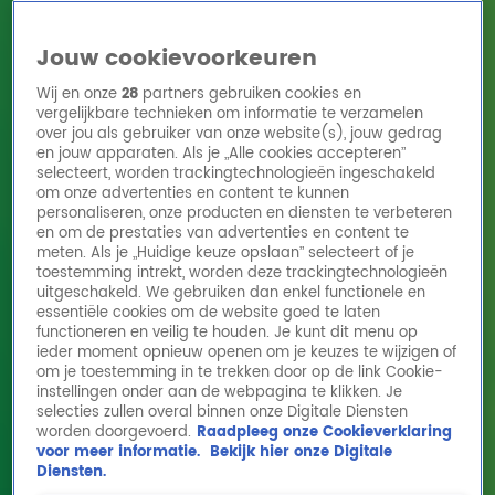
Jouw cookievoorkeuren
Wij en onze
28
partners gebruiken cookies en
vergelijkbare technieken om informatie te verzamelen
over jou als gebruiker van onze website(s), jouw gedrag
en jouw apparaten. Als je „Alle cookies accepteren”
Home
Acties
Radio 10 zenders
Radioshows
DJ's
Hitlijsten
selecteert, worden trackingtechnologieën ingeschakeld
Radio luisteren
om onze advertenties en content te kunnen
personaliseren, onze producten en diensten te verbeteren
Volg Radio 10
en om de prestaties van advertenties en content te
meten. Als je „Huidige keuze opslaan” selecteert of je
toestemming intrekt, worden deze trackingtechnologieën
uitgeschakeld. We gebruiken dan enkel functionele en
Zoeken
essentiële cookies om de website goed te laten
functioneren en veilig te houden. Je kunt dit menu op
ieder moment opnieuw openen om je keuzes te wijzigen of
Home
Online Radio Luisteren
Acties
Shows
Alle zenders
om je toestemming in te trekken door op de link Cookie-
instellingen onder aan de webpagina te klikken. Je
selecties zullen overal binnen onze Digitale Diensten
worden doorgevoerd.
Raadpleeg onze Cookieverklaring
voor meer informatie.
Bekijk hier onze Digitale
Diensten.