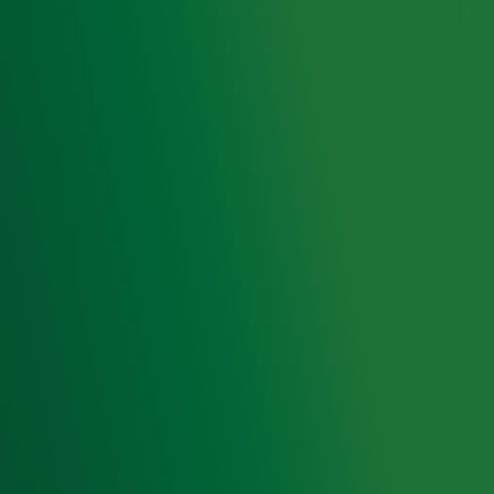
de hoogte van het laatste Radio 10-nieuws.
Aanmelden
Meld je aan voor onze wekelijkse nieuwsbrief met daarin
het laatste nieuws en aanbiedingen die wijzelf of in
samenwerking met onze partners organiseren. Je kunt je
op ieder moment afmelden. Zie voor meer informatie de
privacyverklaring
.
Snel naar
Home
Radiofrequenties Radio 10
Hitlijsten
Radio 10 DJ's
Radio 10 zenders
Livemuziek
Acties
Luisteren naar Radio 10
Voorwaarden
Privacyverklaring
Gebruiksvoorwaarden