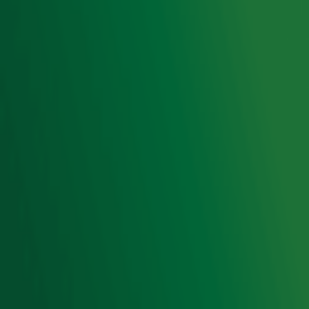
Cookieverklaring
Digitale diensten
Cookie instellingen
Adverteren
Vacatures
Publieksservice
Toegankelijkheid
Contact met de Studio
0909-300 10 10
info@radio10.nl
Whatsapp met de Studio
Download de Radio 10 App
Volg Radio 10
©
2026 Talpa Network. Alle rechten voorbehouden. Geen
tekst- en datamining.
Radio 10
Nu Live
De grootste hits aller tijden!