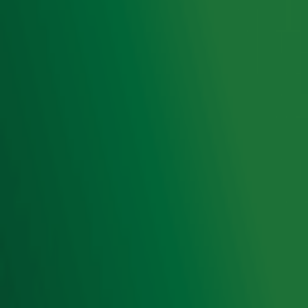
Radio 10 DJ's
Radio 10 zenders
Livemuziek
Acties
Luisteren naar Radio 10
Voorwaarden
Privacyverklaring
Gebruiksvoorwaarden
Cookieverklaring
Digitale diensten
Cookie instellingen
Adverteren
Vacatures
Publieksservice
Toegankelijkheid
Contact met de Studio
0909-300 10 10
info@radio10.nl
Whatsapp met de Studio