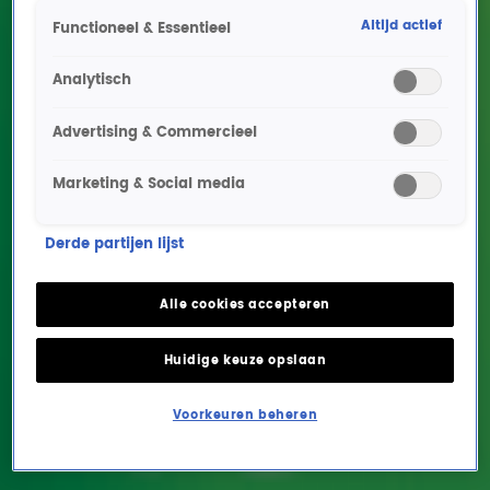
Altijd actief
Functioneel & Essentieel
Analytisch
Advertising & Commercieel
Marketing & Social media
Zorgmedewerker
Derde partijen lijst
Jacqueline mag niet
werken door longziekte:
Alle cookies accepteren
‘Ik voel me zo schuldig.’
Huidige keuze opslaan
ENTERTAINMENT
2 apr 2020, 11:45
Voorkeuren beheren