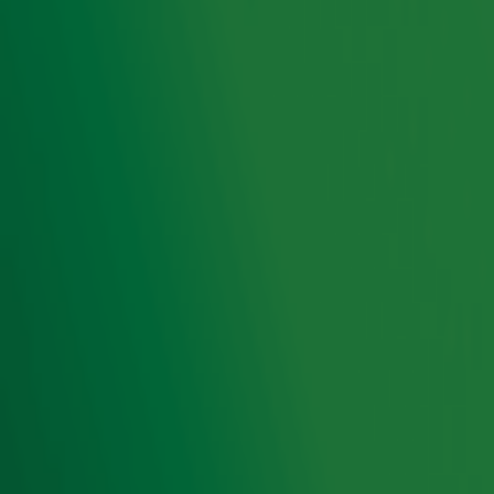
Stel je voor: je kunt helpen, je bent harder nodig dan ooit,
maar het mag niet. Het is het verhaal van luisteraar
Jacqueline. Door een longziekte kan de zorgmedewerkster
niet anders dan afwachten. Jeroen Nieuwenhuize en Radio
538-dj Mark Labrand spaken haar tijdens de Samen Sterk
Top 100.
Ontvang onze nieuwsbrief
Meld je aan voor de nieuwsbrief van Radio 10 en blijf op
de hoogte van het laatste Radio 10-nieuws.
Aanmelden
Meld je aan voor onze wekelijkse nieuwsbrief met daarin
het laatste nieuws en aanbiedingen die wijzelf of in
samenwerking met onze partners organiseren. Je kunt je
op ieder moment afmelden. Zie voor meer informatie de
privacyverklaring
.
Snel naar
Home
Radiofrequenties Radio 10
Hitlijsten