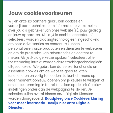
Jouw cookievoorkeuren
Wij en onze
28
partners gebruiken cookies en
vergelijkbare technieken om informatie te verzamelen
over jou als gebruiker van onze website(s), jouw gedrag
en jouw apparaten. Als je „Alle cookies accepteren”
Home
Acties
Radio 10 zenders
Radioshows
DJ's
Hitlijsten
selecteert, worden trackingtechnologieën ingeschakeld
Radio luisteren
om onze advertenties en content te kunnen
personaliseren, onze producten en diensten te verbeteren
Volg Radio 10
en om de prestaties van advertenties en content te
meten. Als je „Huidige keuze opslaan” selecteert of je
toestemming intrekt, worden deze trackingtechnologieën
uitgeschakeld. We gebruiken dan enkel functionele en
Zoeken
essentiële cookies om de website goed te laten
functioneren en veilig te houden. Je kunt dit menu op
ieder moment opnieuw openen om je keuzes te wijzigen of
Home
Online Radio Luisteren
Acties
Shows
Alle zenders
om je toestemming in te trekken door op de link Cookie-
instellingen onder aan de webpagina te klikken. Je
selecties zullen overal binnen onze Digitale Diensten
worden doorgevoerd.
Raadpleeg onze Cookieverklaring
voor meer informatie.
Bekijk hier onze Digitale
Diensten.