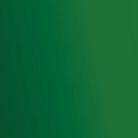
het laatste nieuws en aanbiedingen die wijzelf of in
samenwerking met onze partners organiseren. Je kunt je
op ieder moment afmelden. Zie voor meer informatie de
privacyverklaring
.
Snel naar
Home
Radiofrequenties Radio 10
Hitlijsten
Radio 10 DJ's
Radio 10 zenders
Livemuziek
Acties
Luisteren naar Radio 10
Voorwaarden
Privacyverklaring
Gebruiksvoorwaarden
Cookieverklaring
Digitale diensten
Cookie instellingen