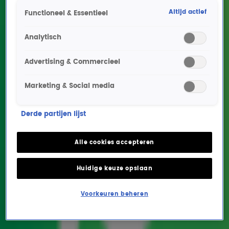
Altijd actief
Functioneel & Essentieel
Analytisch
Advertising & Commercieel
Marketing & Social media
Zanger Jared Grant over
Derde partijen lijst
de grootste Michael
Jackson tribute show van
Alle cookies accepteren
Europa
Huidige keuze opslaan
ENTERTAINMENT
19 mei 2026, 13:49
Voorkeuren beheren