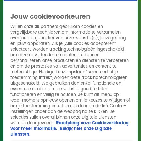
Jouw cookievoorkeuren
Wij en onze
28
partners gebruiken cookies en
vergelijkbare technieken om informatie te verzamelen
over jou als gebruiker van onze website(s), jouw gedrag
en jouw apparaten. Als je „Alle cookies accepteren”
Home
Acties
Radio 10 zenders
Radioshows
DJ's
Hitlijsten
selecteert, worden trackingtechnologieën ingeschakeld
Radio luisteren
om onze advertenties en content te kunnen
personaliseren, onze producten en diensten te verbeteren
Volg Radio 10
en om de prestaties van advertenties en content te
meten. Als je „Huidige keuze opslaan” selecteert of je
toestemming intrekt, worden deze trackingtechnologieën
uitgeschakeld. We gebruiken dan enkel functionele en
Zoeken
essentiële cookies om de website goed te laten
functioneren en veilig te houden. Je kunt dit menu op
ieder moment opnieuw openen om je keuzes te wijzigen of
Home
Online Radio Luisteren
Acties
Shows
Alle zenders
om je toestemming in te trekken door op de link Cookie-
instellingen onder aan de webpagina te klikken. Je
selecties zullen overal binnen onze Digitale Diensten
worden doorgevoerd.
Raadpleeg onze Cookieverklaring
voor meer informatie.
Bekijk hier onze Digitale
Diensten.