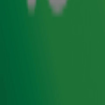
The King of Pop lijkt populairder dan ooit en is opnieuw
records aan het verbreken. Laten wij daar dan nog maar
een schepje bovenop doen. Op 19 november is het
namelijk tijd voor Radio 10 presents: This Is Michael! Dat
wordt de grootste Michael Jackson tribute show van
Europa. Ster van de show, en eigenlijk gewoon onze eigen
Michael, is zanger Jared Grant. In de
ochtendshow
vertelt
hij aan
Gordon
&
Froukje
wat het publiek kan verwachten
van deze spectaculaire avond in de Ziggo Dome.
Foto: ANP
Door
Redactie
Ontvang onze nieuwsbrief
Meld je aan voor de nieuwsbrief van Radio 10 en blijf op
de hoogte van het laatste Radio 10-nieuws.
Aanmelden
Meld je aan voor onze wekelijkse nieuwsbrief met daarin