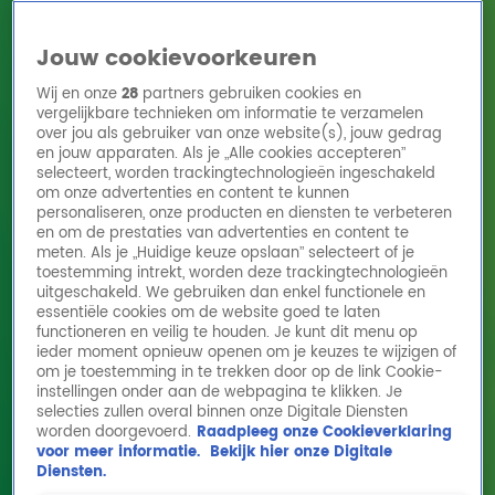
Jouw cookievoorkeuren
Wij en onze
28
partners gebruiken cookies en
vergelijkbare technieken om informatie te verzamelen
over jou als gebruiker van onze website(s), jouw gedrag
en jouw apparaten. Als je „Alle cookies accepteren”
Home
Acties
Radio 10 zenders
Radioshows
DJ's
Hitlijsten
selecteert, worden trackingtechnologieën ingeschakeld
Radio luisteren
om onze advertenties en content te kunnen
personaliseren, onze producten en diensten te verbeteren
Volg Radio 10
en om de prestaties van advertenties en content te
meten. Als je „Huidige keuze opslaan” selecteert of je
toestemming intrekt, worden deze trackingtechnologieën
uitgeschakeld. We gebruiken dan enkel functionele en
Zoeken
essentiële cookies om de website goed te laten
functioneren en veilig te houden. Je kunt dit menu op
ieder moment opnieuw openen om je keuzes te wijzigen of
Home
Online Radio Luisteren
Acties
Shows
Alle zenders
om je toestemming in te trekken door op de link Cookie-
instellingen onder aan de webpagina te klikken. Je
selecties zullen overal binnen onze Digitale Diensten
worden doorgevoerd.
Raadpleeg onze Cookieverklaring
voor meer informatie.
Bekijk hier onze Digitale
Diensten.