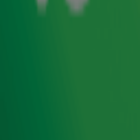
John van den Heuvel reageerde in de ochtendshow met
Gordon & Froukje
op opvallend nieuws rond Joran van der
Sloot. Beth Holloway heeft in Nederland aangifte tegen
hem gedaan, in de hoop dat hij alsnog wordt vervolgd
voor de moord op haar dochter Natalee Holloway.
Meer
dan 18 jaar na haar verdwijning op Aruba, zou de zaak nu
eindelijk weer een nieuwe wending kunnen krijgen.
Wat
betekent dit? En houdt dit in dat Van der Sloot binnenkort
misschien naar Nederland komt?
Door
Redactie
Ontvang onze nieuwsbrief
Meld je aan voor de nieuwsbrief van Radio 10 en blijf op
de hoogte van het laatste Radio 10-nieuws.
Aanmelden
Meld je aan voor onze wekelijkse nieuwsbrief met daarin
het laatste nieuws en aanbiedingen die wijzelf of in
samenwerking met onze partners organiseren. Je kunt je