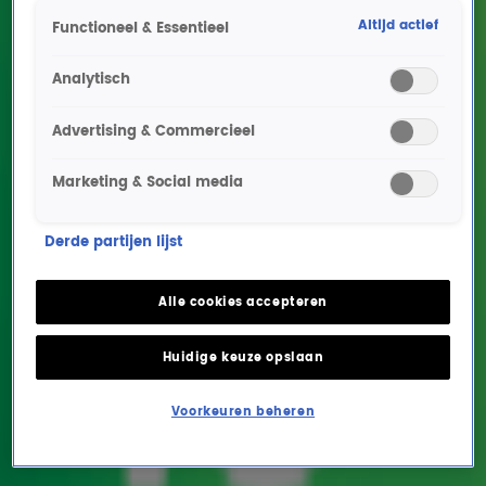
Altijd actief
Functioneel & Essentieel
Analytisch
Advertising & Commercieel
Marketing & Social media
Wordt Joran van der
Derde partijen lijst
Sloot binnenkort
uitgeleverd aan
Alle cookies accepteren
Nederland?
Huidige keuze opslaan
ENTERTAINMENT
17 mrt 2026, 13:55
Voorkeuren beheren