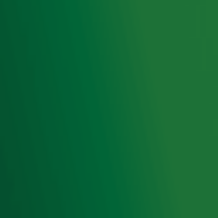
op ieder moment afmelden. Zie voor meer informatie de
privacyverklaring
.
Snel naar
Home
Radiofrequenties Radio 10
Hitlijsten
Radio 10 DJ's
Radio 10 zenders
Livemuziek
Acties
Luisteren naar Radio 10
Voorwaarden
Privacyverklaring
Gebruiksvoorwaarden
Cookieverklaring
Digitale diensten
Cookie instellingen
Adverteren
Vacatures