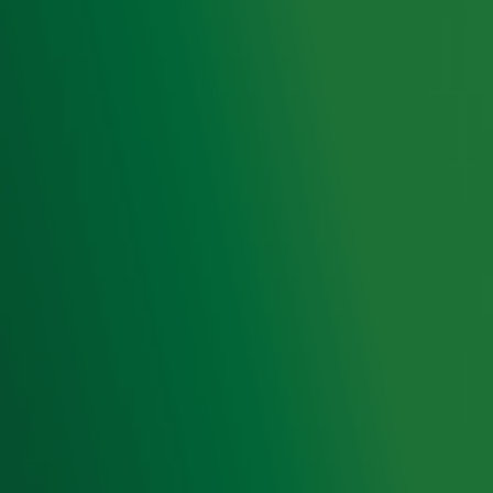
op ieder moment afmelden. Zie voor meer informatie de
privacyverklaring
.
Snel naar
Home
Radiofrequenties Radio 10
Hitlijsten
Radio 10 DJ's
Radio 10 zenders
Livemuziek
Acties
Luisteren naar Radio 10
Voorwaarden
Privacyverklaring
Gebruiksvoorwaarden
Cookieverklaring
Digitale diensten
Cookie instellingen
Adverteren