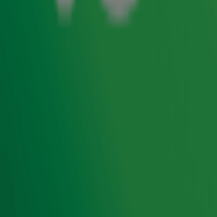
bijzonders doen. Voor Make-A-Wish maakten zij een
LEGO-versie van de Johan Cruijff Arena
. Met metingen,
bouwtekeningen en talloze bezoekjes maakten ze een
kopie van bouwsteentjes. Deze ligt nu ter goedkeuring bij
de mensen van LEGO, want Gijs helpt ze natuurlijk aan de
laatste stemmen om deze over de magische grens van
10.000 supporters te helpen. Wat nu? Wordt de Johan
Cruijff Arena écht een officiële LEGO-set? Als het aan
Arne, Sander en Gijs ligt wel.
Door
Redactie
Ontvang onze nieuwsbrief
Meld je aan voor de nieuwsbrief van Radio 10 en blijf op
de hoogte van het laatste Radio 10-nieuws.
Aanmelden
Meld je aan voor onze wekelijkse nieuwsbrief met daarin
het laatste nieuws en aanbiedingen die wijzelf of in
samenwerking met onze partners organiseren. Je kunt je