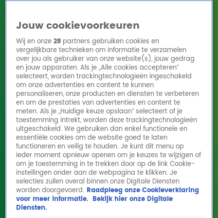
Jouw cookievoorkeuren
Wij en onze
28
partners gebruiken cookies en
vergelijkbare technieken om informatie te verzamelen
over jou als gebruiker van onze website(s), jouw gedrag
en jouw apparaten. Als je „Alle cookies accepteren”
Home
Acties
Radio 10 zenders
Radioshows
DJ's
Hitlijsten
selecteert, worden trackingtechnologieën ingeschakeld
Radio luisteren
om onze advertenties en content te kunnen
personaliseren, onze producten en diensten te verbeteren
Volg Radio 10
en om de prestaties van advertenties en content te
meten. Als je „Huidige keuze opslaan” selecteert of je
toestemming intrekt, worden deze trackingtechnologieën
uitgeschakeld. We gebruiken dan enkel functionele en
Zoeken
essentiële cookies om de website goed te laten
functioneren en veilig te houden. Je kunt dit menu op
ieder moment opnieuw openen om je keuzes te wijzigen of
Home
Online Radio Luisteren
Acties
Shows
Alle zenders
om je toestemming in te trekken door op de link Cookie-
instellingen onder aan de webpagina te klikken. Je
selecties zullen overal binnen onze Digitale Diensten
worden doorgevoerd.
Raadpleeg onze Cookieverklaring
voor meer informatie.
Bekijk hier onze Digitale
Diensten.