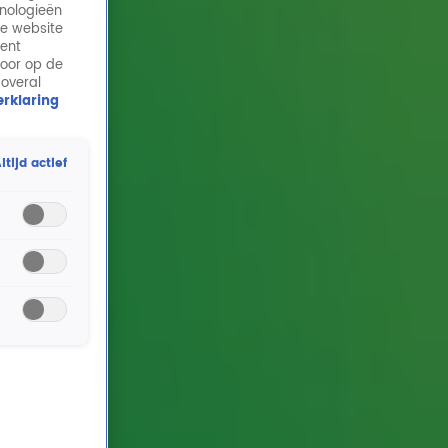
hnologieën
de website
ment
door op de
 overal
rklaring
ltijd actief