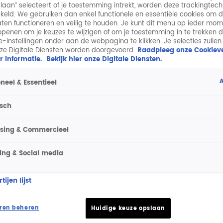
laan” selecteert of je toestemming intrekt, worden deze trackingtec
keld. We gebruiken dan enkel functionele en essentiële cookies om 
aten functioneren en veilig te houden. Je kunt dit menu op ieder mo
penen om je keuzes te wijzigen of om je toestemming in te trekken 
ie-instellingen onder aan de webpagina te klikken. Je selecties zullen
ze Digitale Diensten worden doorgevoerd.
Raadpleeg onze Cookieve
r informatie.
Bekijk hier onze Digitale Diensten.
A
neel & Essentieel
isch
ising & Commercieel
ing & Social media
ijen lijst
ren beheren
Huidige keuze opslaan