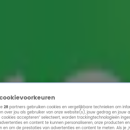
ren
cookievoorkeuren
ze
28
partners gebruiken cookies en vergelijkbare technieken om info
n over jou als gebruiker van onze website(s), jouw gedrag en jouw 
lle cookies accepteren” selecteert, worden trackingtechnologieën ing
dvertenties en content te kunnen personaliseren, onze producten en
n en om de prestaties van advertenties en content te meten. Als je „