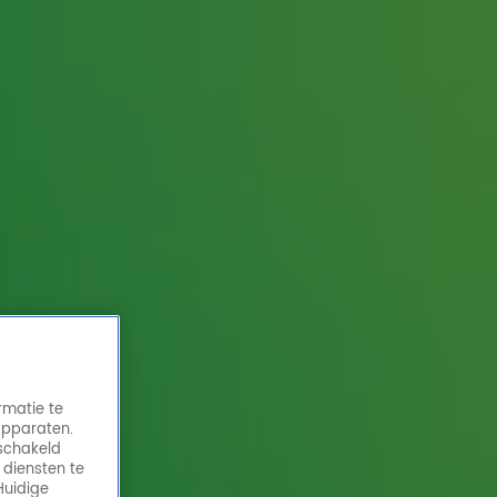
rmatie te
apparaten.
eschakeld
 diensten te
Huidige