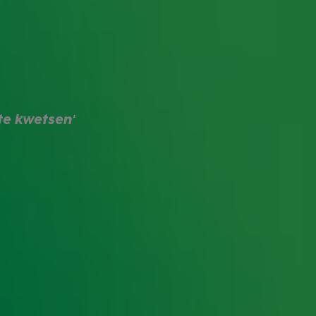
e held André van Duin? En welke avonturen
g? Ook kijkt Wendy met de bril van nu naar
t later felbekritiseerde typetje Ushi: "Dat
te kwetsen'
e in je favoriete podcast app en op KIJK. Hierin
 Moors
,
Robert ten Brink
en
Katja Schuurman &
0 uur een nieuwe aflevering in je favoriete
t meer zien: 'Het is zó lelijk'