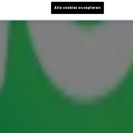
Alle cookies accepteren
 oude tv-programma's: 'Da
n in de tijdmachine met een van dé iconen uit
 Samen blikken ze terug op de jaren 80 en 90.