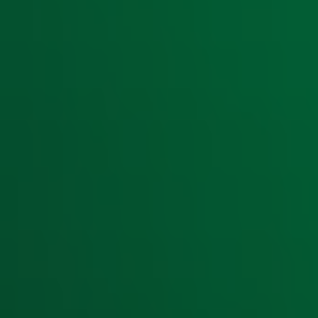
Ontvang onze nieuwsbrief
Meld je aan voor de nieuwsbrief van Radio 10 en blijf op d
Aanmelden
Meld je aan voor onze wekelijkse nieuwsbrief met daarin he
moment afmelden. Zie voor meer informatie de
privacyver
Snel naar
Home
Radiofrequenties Radio 10
Hitlijsten
Radio 10 DJ's
Radio 10 zenders
Livemuziek
Acties
Luisteren naar Radio 10
Voorwaarden
Privacyverklaring
Gebruiksvoorwaarden
Cookieverklaring