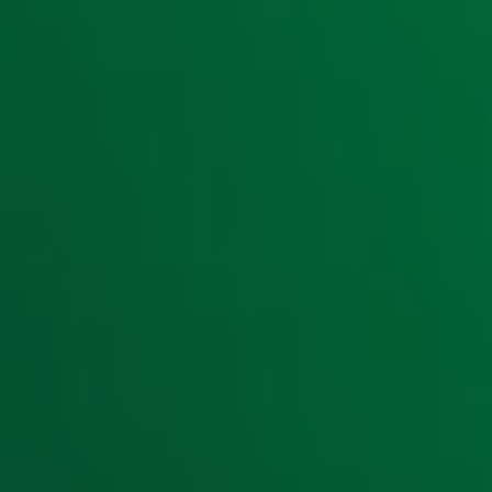
Robert ten Brink blikt terug op jaren 80 en 
Gijs Staverman spreekt sterren uit 80's & 9