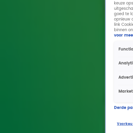
keuze ops
uitgescha
goed te l
opnieuw o
link Cook
binnen on
voor mee
Functio
Analyt
Advert
Market
Derde part
Voorkeu