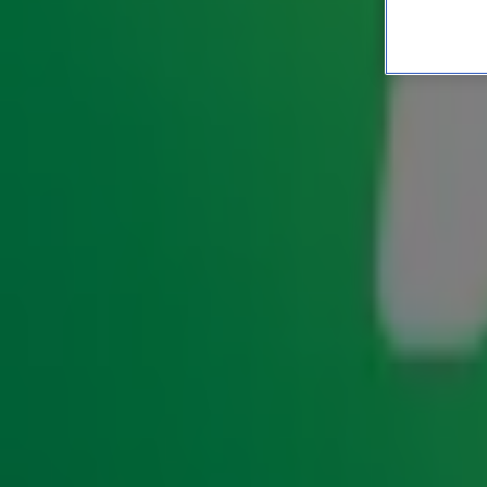
Wendy van Dijk over haar
kunnen'
ENTERTAINMENT
6 juli 2026, 11:50
In deze aflevering van
stapt Gijs Staverma
Wat een tijd!
de Nederlandse televisiegeschiedenis: Wendy van Dijk!