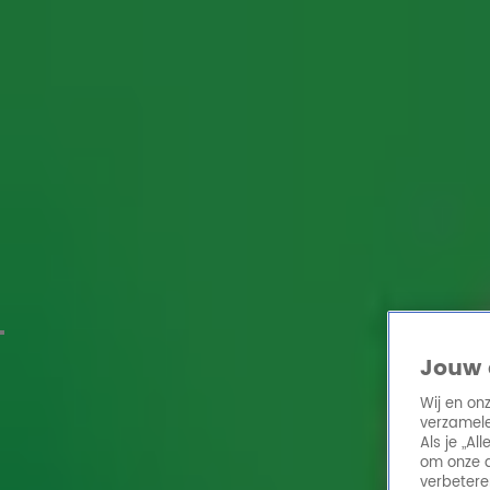
Home
Acties
Radio 10 zenders
Radioshows
DJ's
Hitlijsten
Radio luiste
Volg Radio 10
Zoeken
Home
Online Radio Luisteren
Acties
Shows
Alle zenders
Jouw 
Wij en on
verzamele
Als je „A
om onze a
verbetere