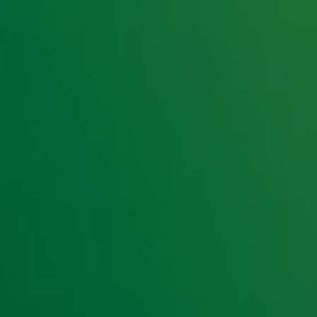
90: 'Eerste keer op tv was afschuwelijk'
0's in nieuwe podcast Wat een tijd!