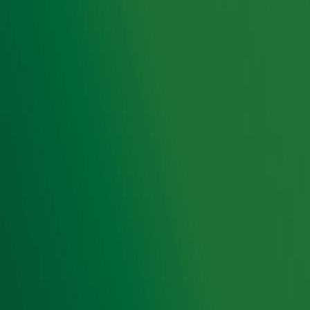
Foto: ANP
Ontvang onze nieuwsbrief
Meld je aan voor de nieuwsbrief van Radio 10 en blijf op
de hoogte van het laatste Radio 10-nieuws.
Aanmelden
Meld je aan voor onze wekelijkse nieuwsbrief met daarin
het laatste nieuws en aanbiedingen die wijzelf of in
samenwerking met onze partners organiseren. Je kunt je
op ieder moment afmelden. Zie voor meer informatie de
privacyverklaring
.
Snel naar
Home
Radiofrequenties Radio 10
Hitlijsten
Radio 10 DJ's
Radio 10 zenders
Livemuziek