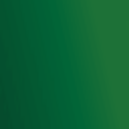
Acties
Luisteren naar Radio 10
Voorwaarden
Privacyverklaring
Gebruiksvoorwaarden
Cookieverklaring
Digitale diensten
Cookie instellingen
Adverteren
Vacatures
Publieksservice
Toegankelijkheid
Contact met de Studio
0909-300 10 10
info@radio10.nl
Whatsapp met de Studio
Download de Radio 10 App
Volg Radio 10
©
2026 Talpa Network. Alle rechten voorbehouden. Geen