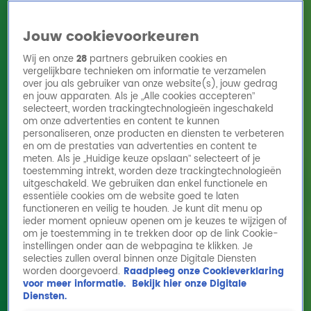
Jouw cookievoorkeuren
Wij en onze
28
partners gebruiken cookies en
vergelijkbare technieken om informatie te verzamelen
over jou als gebruiker van onze website(s), jouw gedrag
en jouw apparaten. Als je „Alle cookies accepteren”
Home
Acties
Radio 10 zenders
Radioshows
DJ's
Hitlijsten
selecteert, worden trackingtechnologieën ingeschakeld
Radio luisteren
om onze advertenties en content te kunnen
personaliseren, onze producten en diensten te verbeteren
Volg Radio 10
en om de prestaties van advertenties en content te
meten. Als je „Huidige keuze opslaan” selecteert of je
toestemming intrekt, worden deze trackingtechnologieën
uitgeschakeld. We gebruiken dan enkel functionele en
Zoeken
essentiële cookies om de website goed te laten
functioneren en veilig te houden. Je kunt dit menu op
ieder moment opnieuw openen om je keuzes te wijzigen of
Home
Online Radio Luisteren
Acties
Shows
Alle zenders
om je toestemming in te trekken door op de link Cookie-
instellingen onder aan de webpagina te klikken. Je
selecties zullen overal binnen onze Digitale Diensten
worden doorgevoerd.
Raadpleeg onze Cookieverklaring
voor meer informatie.
Bekijk hier onze Digitale
Diensten.