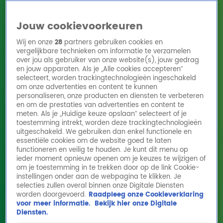
Jouw cookievoorkeuren
Wij en onze
28
partners gebruiken cookies en
vergelijkbare technieken om informatie te verzamelen
over jou als gebruiker van onze website(s), jouw gedrag
en jouw apparaten. Als je „Alle cookies accepteren”
Home
Acties
Radio 10 zenders
Radioshows
DJ's
Hitlijsten
selecteert, worden trackingtechnologieën ingeschakeld
Radio luisteren
om onze advertenties en content te kunnen
personaliseren, onze producten en diensten te verbeteren
Volg Radio 10
en om de prestaties van advertenties en content te
meten. Als je „Huidige keuze opslaan” selecteert of je
toestemming intrekt, worden deze trackingtechnologieën
uitgeschakeld. We gebruiken dan enkel functionele en
Zoeken
essentiële cookies om de website goed te laten
functioneren en veilig te houden. Je kunt dit menu op
ieder moment opnieuw openen om je keuzes te wijzigen of
Home
Online Radio Luisteren
Acties
Shows
Alle zenders
om je toestemming in te trekken door op de link Cookie-
instellingen onder aan de webpagina te klikken. Je
selecties zullen overal binnen onze Digitale Diensten
worden doorgevoerd.
Raadpleeg onze Cookieverklaring
voor meer informatie.
Bekijk hier onze Digitale
Diensten.