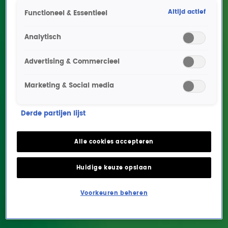
Altijd actief
Functioneel & Essentieel
Analytisch
Advertising & Commercieel
Marketing & Social media
Welke hit beschrijft jouw
Derde partijen lijst
2019?
Alle cookies accepteren
ENTERTAINMENT
2 jan 2019, 16:03
Huidige keuze opslaan
2018 is voorbij en 2019 is weer in
Happy new year, happy new year!
Voorkeuren beheren
volle gang. Weer een nieuw jaar vol met de grootste Radio 10-hits
aller tijden. Benieuwd welke hit jouw 2019 beschrijft? Doe nu de