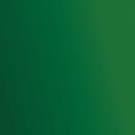
Voorwaarden
Privacyverklaring
Gebruiksvoorwaarden
Cookieverklaring
Digitale diensten
Cookie instellingen
Adverteren
Vacatures
Publieksservice
Toegankelijkheid
Contact met de Studio
0909-300 10 10
info@radio10.nl
Whatsapp met de Studio
Download de Radio 10 App
Volg Radio 10
©
2026 Talpa Network. Alle rechten voorbehouden. Geen
tekst- en datamining.
Radio 10