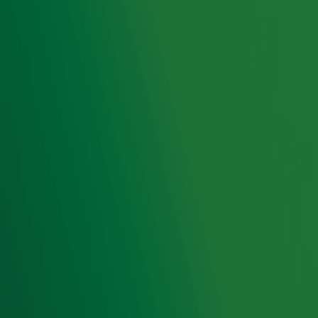
quiz en kom erachter!
Ontvang onze nieuwsbrief
Meld je aan voor de nieuwsbrief van Radio 10 en blijf op
de hoogte van het laatste Radio 10-nieuws.
Aanmelden
Meld je aan voor onze wekelijkse nieuwsbrief met daarin
het laatste nieuws en aanbiedingen die wijzelf of in
samenwerking met onze partners organiseren. Je kunt je
op ieder moment afmelden. Zie voor meer informatie de
privacyverklaring
.
Snel naar
Home
Radiofrequenties Radio 10
Hitlijsten
Radio 10 DJ's
Radio 10 zenders
Livemuziek
Acties
Luisteren naar Radio 10