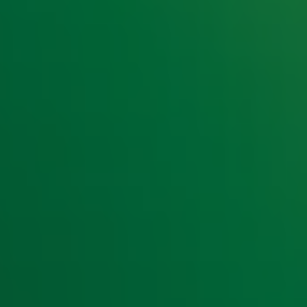
t laatste nieuws en aanbiedingen die wijzelf of in samenwe
klaring
.