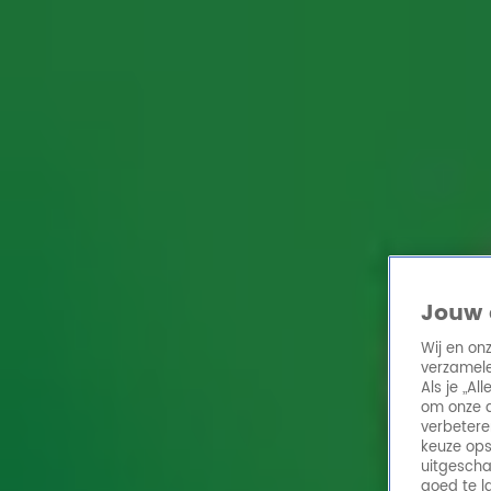
Home
Acties
Radio 10 zenders
Radioshows
DJ's
Hitlijsten
Radio luiste
Volg Radio 10
Zoeken
Home
Online Radio Luisteren
Acties
Shows
Alle zenders
Jouw 
Wij en on
verzamele
Als je „A
om onze a
verbetere
keuze ops
uitgescha
goed te l