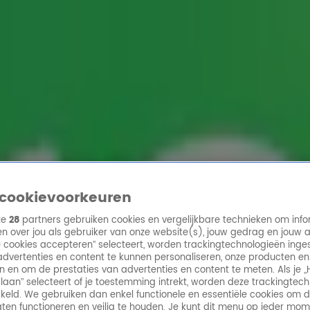
ren
cookievoorkeuren
ze
28
partners gebruiken cookies en vergelijkbare technieken om info
n over jou als gebruiker van onze website(s), jouw gedrag en jouw 
lle cookies accepteren” selecteert, worden trackingtechnologieën ing
dvertenties en content te kunnen personaliseren, onze producten en
n en om de prestaties van advertenties en content te meten. Als je „
laan” selecteert of je toestemming intrekt, worden deze trackingtec
keld. We gebruiken dan enkel functionele en essentiële cookies om 
aten functioneren en veilig te houden. Je kunt dit menu op ieder mo