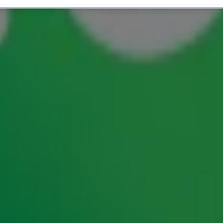
ug in deze 90's-hit?
ste hits uit twee decennia samen in één lijst.
hit! Een paar bekende nummers uit de jaren
uit de jaren 80. Hoor jij de juiste 80's-hit