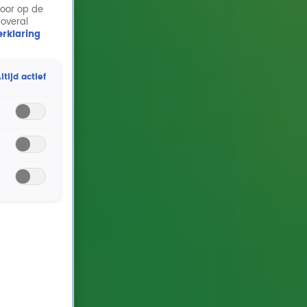
door op de
 overal
rklaring
ltijd actief