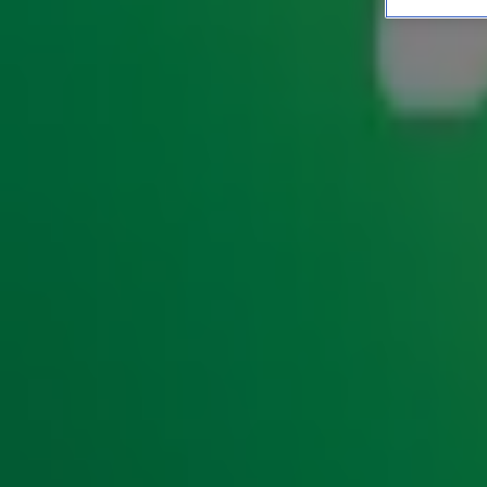
Welke 80's-hit hoor je ter
ENTERTAINMENT
19 juni 2026, 13:11
Tijdens de
80's & 90's Top 1500
brengen we de allergroot
Maar... soms komen deze twee decennia samen in één 
90 gebruiken namelijk
of stukjes van nummers 
samples
terug in de 90's-hit? Doe de quiz hieronder!