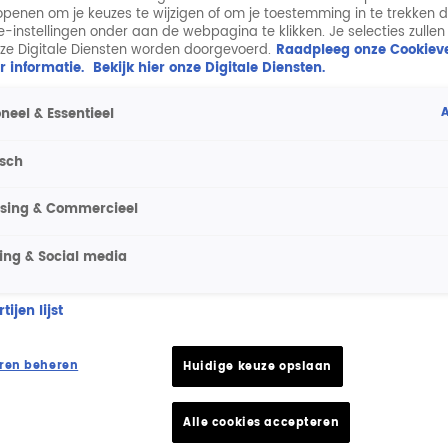
penen om je keuzes te wijzigen of om je toestemming in te trekken 
ie-instellingen onder aan de webpagina te klikken. Je selecties zullen
ze Digitale Diensten worden doorgevoerd.
Raadpleeg onze Cookieve
r informatie.
Bekijk hier onze Digitale Diensten.
A
neel & Essentieel
isch
ising & Commercieel
ing & Social media
ijen lijst
ren beheren
Huidige keuze opslaan
Alle cookies accepteren