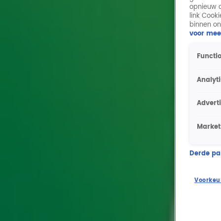
opnieuw o
link Cook
binnen on
voor mee
Functio
Analyt
Advert
Market
Derde part
Voorkeu