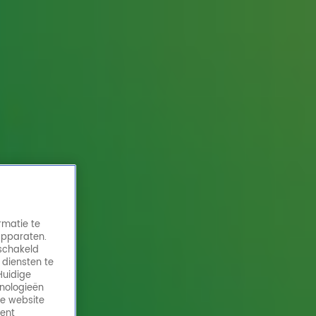
rmatie te
apparaten.
eschakeld
 diensten te
Huidige
hnologieën
de website
ment