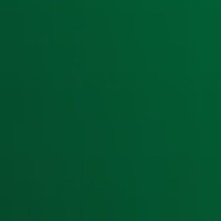
Aanmelden
Meld je aan voor onze wekelijkse nieuwsbrief met daarin he
moment afmelden. Zie voor meer informatie de
privacyver
Snel naar
Home
Radiofrequenties Radio 10
Hitlijsten
Radio 10 DJ's
Radio 10 zenders
Livemuziek
Acties
Luisteren naar Radio 10
Voorwaarden
Privacyverklaring
Gebruiksvoorwaarden
Cookieverklaring
Digitale diensten
Cookie instellingen