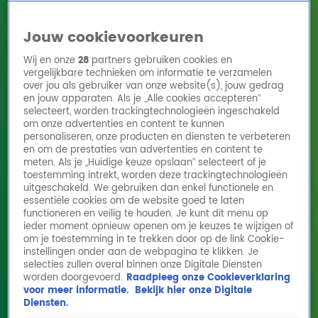
Jouw cookievoorkeuren
Wij en onze
28
partners gebruiken cookies en
vergelijkbare technieken om informatie te verzamelen
over jou als gebruiker van onze website(s), jouw gedrag
en jouw apparaten. Als je „Alle cookies accepteren”
Home
Acties
Radio 10 zenders
Radioshows
DJ's
Hitlijsten
selecteert, worden trackingtechnologieën ingeschakeld
Radio luisteren
om onze advertenties en content te kunnen
personaliseren, onze producten en diensten te verbeteren
Volg Radio 10
en om de prestaties van advertenties en content te
meten. Als je „Huidige keuze opslaan” selecteert of je
toestemming intrekt, worden deze trackingtechnologieën
uitgeschakeld. We gebruiken dan enkel functionele en
Zoeken
essentiële cookies om de website goed te laten
functioneren en veilig te houden. Je kunt dit menu op
ieder moment opnieuw openen om je keuzes te wijzigen of
Home
Online Radio Luisteren
Acties
Shows
Alle zenders
om je toestemming in te trekken door op de link Cookie-
instellingen onder aan de webpagina te klikken. Je
selecties zullen overal binnen onze Digitale Diensten
worden doorgevoerd.
Raadpleeg onze Cookieverklaring
voor meer informatie.
Bekijk hier onze Digitale
Diensten.