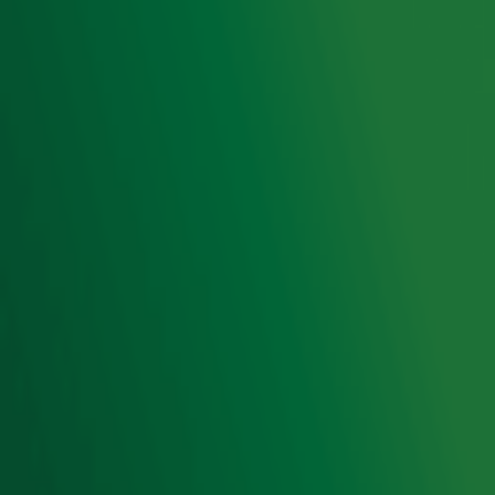
Voorwaarden
Privacyverklaring
Gebruiksvoorwaarden
Cookieverklaring
Digitale diensten
Cookie instellingen
Adverteren
Vacatures
Publieksservice
Toegankelijkheid
Contact met de Studio
0909-300 10 10
info@radio10.nl
Whatsapp met de Studio
Download de Radio 10 App
Volg Radio 10
©
2026 Talpa Network. Alle rechten voorbehouden. Geen
tekst- en datamining.