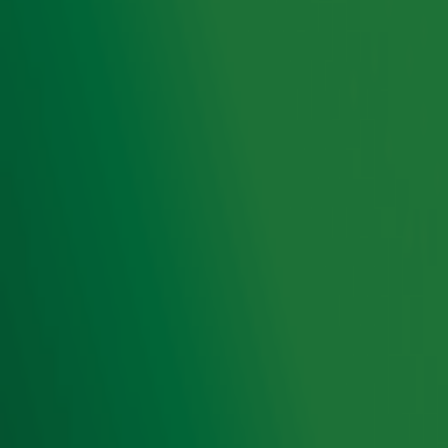
Ontvang onze nieuwsbrief
Meld je aan voor de nieuwsbrief van Radio 10 en blijf op
de hoogte van het laatste Radio 10-nieuws.
Aanmelden
Meld je aan voor onze wekelijkse nieuwsbrief met daarin
het laatste nieuws en aanbiedingen die wijzelf of in
samenwerking met onze partners organiseren. Je kunt je
op ieder moment afmelden. Zie voor meer informatie de
privacyverklaring
.
Snel naar
Home
Radiofrequenties Radio 10
Hitlijsten
Radio 10 DJ's
Radio 10 zenders
Livemuziek
Acties
Luisteren naar Radio 10