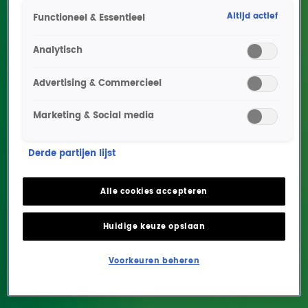
Altijd actief
Functioneel & Essentieel
Analytisch
Advertising & Commercieel
Marketing & Social media
Vorige aflevering
Derde partijen lijst
Somertijd
Alle cookies accepteren
ENTERTAINMENT
28 aug 2018, 19:00
Huidige keuze opslaan
Voorkeuren beheren
Lees ook
Alle Somertijd moppen van juli