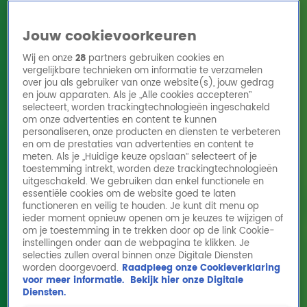
Jouw cookievoorkeuren
Wij en onze
28
partners gebruiken cookies en
vergelijkbare technieken om informatie te verzamelen
over jou als gebruiker van onze website(s), jouw gedrag
en jouw apparaten. Als je „Alle cookies accepteren”
Home
Acties
Radio 10 zenders
Radioshows
DJ's
Hitlijsten
selecteert, worden trackingtechnologieën ingeschakeld
Radio luisteren
om onze advertenties en content te kunnen
personaliseren, onze producten en diensten te verbeteren
Volg Radio 10
en om de prestaties van advertenties en content te
meten. Als je „Huidige keuze opslaan” selecteert of je
toestemming intrekt, worden deze trackingtechnologieën
uitgeschakeld. We gebruiken dan enkel functionele en
Zoeken
essentiële cookies om de website goed te laten
functioneren en veilig te houden. Je kunt dit menu op
ieder moment opnieuw openen om je keuzes te wijzigen of
Home
Online Radio Luisteren
Acties
Shows
Alle zenders
om je toestemming in te trekken door op de link Cookie-
instellingen onder aan de webpagina te klikken. Je
selecties zullen overal binnen onze Digitale Diensten
worden doorgevoerd.
Raadpleeg onze Cookieverklaring
voor meer informatie.
Bekijk hier onze Digitale
Diensten.