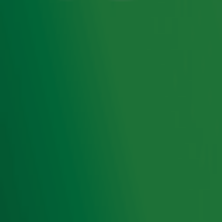
In de 10 van 10 vind je iedere week tien van de grootste
hits aller tijden die één ding gemeen hebben. Van de
meest verkochte singles ooit tot bijzondere namen en
opmerkelijke videoclips: Radio 10 verzamelt het beste van
het beste én pluist de hits voor je uit. Dit keer: de tien
steden die de meeste muzikale odes kregen, met daarbij
natuurlijk een passend nummer!
Ontvang onze nieuwsbrief
Meld je aan voor de nieuwsbrief van Radio 10 en blijf op
de hoogte van het laatste Radio 10-nieuws.
Aanmelden
Meld je aan voor onze wekelijkse nieuwsbrief met daarin
het laatste nieuws en aanbiedingen die wijzelf of in
samenwerking met onze partners organiseren. Je kunt je
op ieder moment afmelden. Zie voor meer informatie de
privacyverklaring
.
Snel naar
Home
Radiofrequenties Radio 10