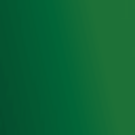
Hitlijsten
Radio 10 DJ's
Radio 10 zenders
Livemuziek
Acties
Luisteren naar Radio 10
Voorwaarden
Privacyverklaring
Gebruiksvoorwaarden
Cookieverklaring
Digitale diensten
Cookie instellingen
Adverteren
Vacatures
Publieksservice
Toegankelijkheid
Contact met de Studio
0909-300 10 10
info@radio10.nl