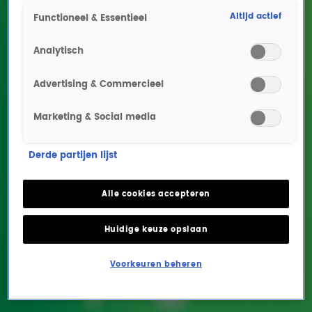
Altijd actief
Functioneel & Essentieel
Analytisch
Advertising & Commercieel
Marketing & Social media
Van Liefs uit Londen tot
Derde partijen lijst
New York New York: dít
zijn de 10 meest
Alle cookies accepteren
bezongen steden!
Huidige keuze opslaan
ENTERTAINMENT
19 juli 2019, 10:00
Voorkeuren beheren