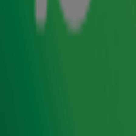
maar wat als de service heel slecht is? En wat denk je van
thuisbezorgers? Maakt het dan nog uit of het regent, ja of
nee? Kortom: genoeg interessante vragen rondom fooi.
Gijs Staverman
vertelt ook nog waarom hij laatst expres
géén fooi gegeven heeft in een restaurant... "Dat zal ze
leren!"
Lees ook
Dit is een fatsoenlijk geldbedrag om je
vrienden cadeau te doen
Gijs Staverman gaat De Top 4000
Muziekquiz presenteren!
Kun je ziek worden van dubbeldippen?
Ontvang onze nieuwsbrief