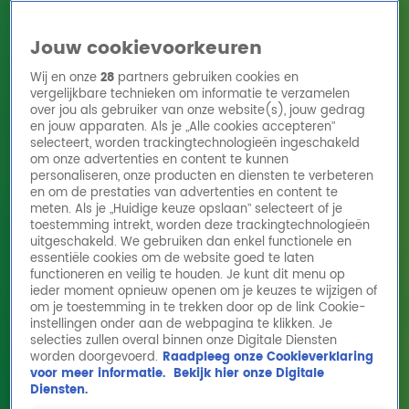
Jouw cookievoorkeuren
Wij en onze
28
partners gebruiken cookies en
vergelijkbare technieken om informatie te verzamelen
over jou als gebruiker van onze website(s), jouw gedrag
en jouw apparaten. Als je „Alle cookies accepteren”
Home
Acties
Radio 10 zenders
Radioshows
DJ's
Hitlijsten
selecteert, worden trackingtechnologieën ingeschakeld
Radio luisteren
om onze advertenties en content te kunnen
personaliseren, onze producten en diensten te verbeteren
Volg Radio 10
en om de prestaties van advertenties en content te
meten. Als je „Huidige keuze opslaan” selecteert of je
toestemming intrekt, worden deze trackingtechnologieën
uitgeschakeld. We gebruiken dan enkel functionele en
Zoeken
essentiële cookies om de website goed te laten
functioneren en veilig te houden. Je kunt dit menu op
ieder moment opnieuw openen om je keuzes te wijzigen of
Home
Online Radio Luisteren
Acties
Shows
Alle zenders
om je toestemming in te trekken door op de link Cookie-
instellingen onder aan de webpagina te klikken. Je
selecties zullen overal binnen onze Digitale Diensten
worden doorgevoerd.
Raadpleeg onze Cookieverklaring
voor meer informatie.
Bekijk hier onze Digitale
Diensten.