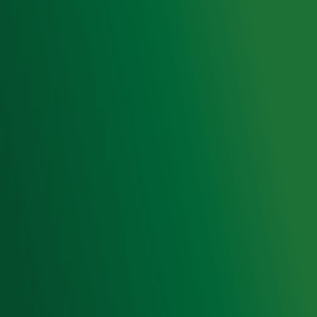
Gebruiksvoorwaarden
Cookieverklaring
Digitale diensten
Cookie instellingen
Adverteren
Vacatures
Publieksservice
Toegankelijkheid
Contact met de Studio
0909-300 10 10
info@radio10.nl
Whatsapp met de Studio
Download de Radio 10 App
Volg Radio 10
©
2026 Talpa Network. Alle rechten voorbehouden. Geen
tekst- en datamining.
Radio 10
Nu Live