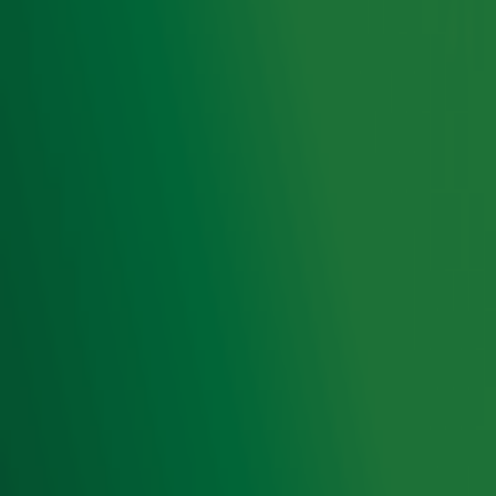
Meld je aan voor de nieuwsbrief van Radio 10 en blijf op
de hoogte van het laatste Radio 10-nieuws.
Aanmelden
Meld je aan voor onze wekelijkse nieuwsbrief met daarin
het laatste nieuws en aanbiedingen die wijzelf of in
samenwerking met onze partners organiseren. Je kunt je
op ieder moment afmelden. Zie voor meer informatie de
privacyverklaring
.
Snel naar
Home
Radiofrequenties Radio 10
Hitlijsten
Radio 10 DJ's
Radio 10 zenders
Livemuziek
Acties
Luisteren naar Radio 10
Voorwaarden
Privacyverklaring