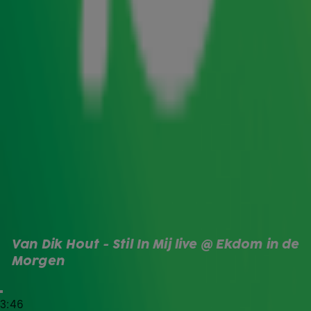
Steevast in de hoogste regionen van de Top 4000 vinden
we Stil In Mij van Van Dik Hout. Met recht een klassieker te
noemen, zeker als je erbij stilstaat dat deze plaat dit jaar
op de kop af 30 jaar oud is! (Maar nog láng niet verveelt.)
Da's reden voor een feestje, dacht de band. Daarom
maakte Martin Buitenhuis bij Gerard Ekdom bekend dat de
band in mei een optreden gaat doen in de AFAS Live in
Amsterdam. Dat moet een van de grootste shows van de
band tot nu toe worden.
Stil In Mij
En wat kun je dan live van ze verwachten? Nou, dat lieten
ze zien in de ochtendshow op Radio 10. Zo speelden ze
Van Dik Hout - Stil In Mij live @ Ekdom in de 
natúúrlijk Stil In Mij.
Morgen
De Poema's
3:46