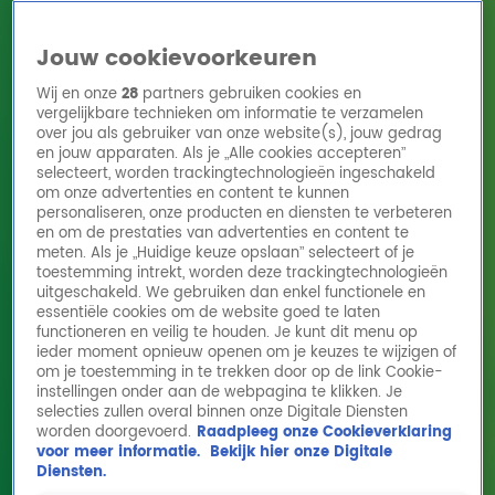
Jouw cookievoorkeuren
Wij en onze
28
partners gebruiken cookies en
vergelijkbare technieken om informatie te verzamelen
over jou als gebruiker van onze website(s), jouw gedrag
en jouw apparaten. Als je „Alle cookies accepteren”
Home
Acties
Radio 10 zenders
Radioshows
DJ's
Hitlijsten
selecteert, worden trackingtechnologieën ingeschakeld
Radio luisteren
om onze advertenties en content te kunnen
personaliseren, onze producten en diensten te verbeteren
Volg Radio 10
en om de prestaties van advertenties en content te
meten. Als je „Huidige keuze opslaan” selecteert of je
toestemming intrekt, worden deze trackingtechnologieën
uitgeschakeld. We gebruiken dan enkel functionele en
Zoeken
essentiële cookies om de website goed te laten
functioneren en veilig te houden. Je kunt dit menu op
ieder moment opnieuw openen om je keuzes te wijzigen of
Home
Online Radio Luisteren
Acties
Shows
Alle zenders
om je toestemming in te trekken door op de link Cookie-
instellingen onder aan de webpagina te klikken. Je
selecties zullen overal binnen onze Digitale Diensten
worden doorgevoerd.
Raadpleeg onze Cookieverklaring
voor meer informatie.
Bekijk hier onze Digitale
Diensten.