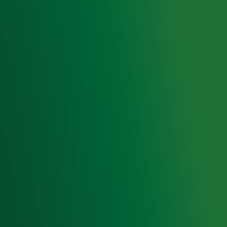
Radio 10 zenders
Livemuziek
Acties
Luisteren naar Radio 10
Voorwaarden
Privacyverklaring
Gebruiksvoorwaarden
Cookieverklaring
Digitale diensten
Cookie instellingen
Adverteren
Vacatures
Publieksservice
Toegankelijkheid
Contact met de Studio
0909-300 10 10
info@radio10.nl
Whatsapp met de Studio
Download de Radio 10 App