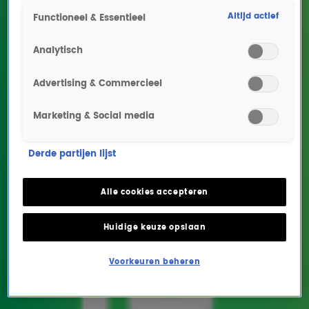
Altijd actief
Functioneel & Essentieel
Analytisch
Advertising & Commercieel
Marketing & Social media
Van Dik Hout heeft wat te
Derde partijen lijst
vieren
Alle cookies accepteren
ENTERTAINMENT
27 okt 2023, 11:11
Huidige keuze opslaan
30 jaar Stil In Mij van Van Dik Hout. Da's reden voor een
Voorkeuren beheren
feest in AFAS Live in Amsterdam, maar niet voordat de
band had opgetreden op de Radio 10-bühne bij Gerard
Ekdom. Bekijk het optreden hier terug.